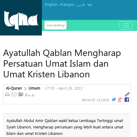
English
Français
.
.
فارسی
versi desktop
باز
و
بسته
کردن
Ayatullah Qablan Mengharap
منو
Persatuan Umat Islam dan
Umat Kristen Libanon
Al-Quran
Umum
17:55 - April 26, 2011
Berita ID:
2112626
Ayatullah Abdul Amir Qablan wakil ketua Lembaga Tertinggi umat
Syiah Libanon, mengharap persatuan yang lebih kuat antara umat
Islam dan umat Kristen Libanon.