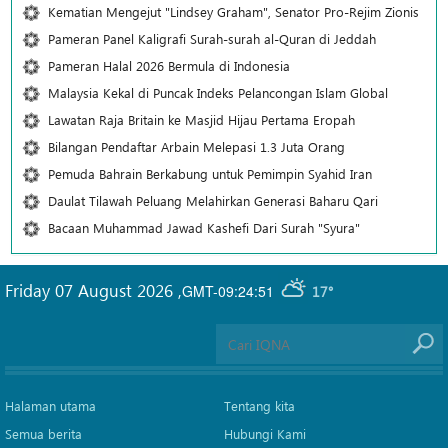
Kematian Mengejut "Lindsey Graham", Senator Pro-Rejim Zionis
Pameran Panel Kaligrafi Surah-surah al-Quran di Jeddah
Pameran Halal 2026 Bermula di Indonesia
Malaysia Kekal di Puncak Indeks Pelancongan Islam Global
Lawatan Raja Britain ke Masjid Hijau Pertama Eropah
Bilangan Pendaftar Arbain Melepasi 1.3 Juta Orang
Pemuda Bahrain Berkabung untuk Pemimpin Syahid Iran
Daulat Tilawah Peluang Melahirkan Generasi Baharu Qari
Bacaan Muhammad Jawad Kashefi Dari Surah "Syura"
Friday 07 August 2026
,
GMT-09:24:51
17°
Halaman utama
Tentang kita
Semua berita
Hubungi Kami