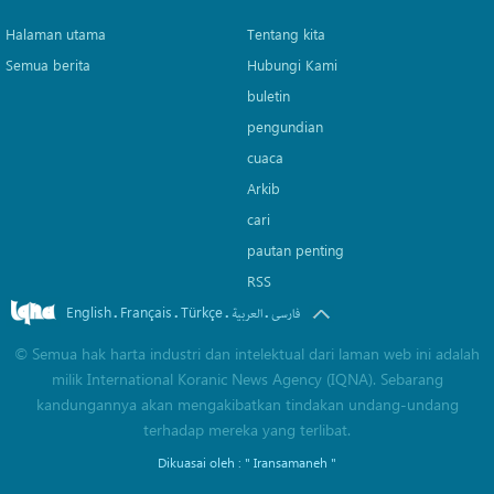
Halaman utama
Tentang kita
Semua berita
Hubungi Kami
buletin
pengundian
cuaca
Arkib
cari
pautan penting
RSS
English
Français
Türkçe
.
.
.
.
فارسی
العربیة
©
Semua hak harta industri dan intelektual dari laman web ini adalah
milik International Koranic News Agency (IQNA). Sebarang
kandungannya akan mengakibatkan tindakan undang-undang
terhadap mereka yang terlibat.
Dikuasai oleh :
" Iransamaneh "