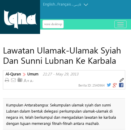
English
Français
.
.
فارسی
versi desktop
باز
و
بسته
کردن
Lawatan Ulamak-Ulamak Syiah
منو
Dan Sunni Lubnan Ke Karbala
Al-Quran
Umum
21:27 - May 29, 2013
Berita ID:
2540964
Kumpulan Antarabangsa: Sekumpulan ulamak syiah dan sunni
Lubnan dalam bentuk delegasi perkumpulan ulamak-ulamak di
negara ini, telah berkumpul dan mengadakan lawatan ke karbala
dengan tujuan memerangi fitnah-fitnah antara mazhab.