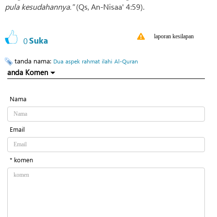
pula kesudahannya."
(Qs, An-Nisaa' 4:59).
laporan kesilapan
0
Suka
tanda nama:
Dua
aspek
rahmat
ilahi
Al-Quran
anda Komen
Nama
Email
* komen