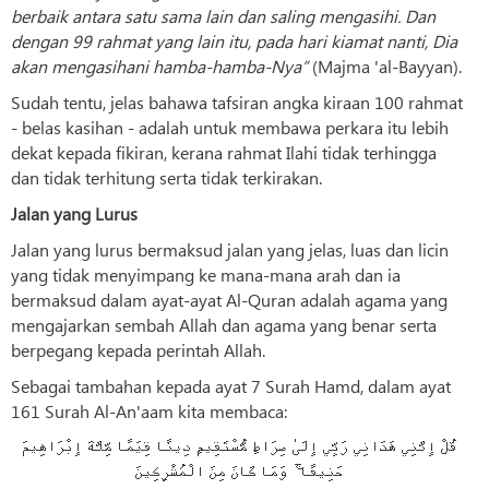
berbaik antara satu sama lain dan saling mengasihi. Dan
dengan 99 rahmat yang lain itu, pada hari kiamat nanti, Dia
akan mengasihani hamba-hamba-Nya”
(Majma 'al-Bayyan).
Sudah tentu, jelas bahawa tafsiran angka kiraan 100 rahmat
- belas kasihan - adalah untuk membawa perkara itu lebih
dekat kepada fikiran, kerana rahmat Ilahi tidak terhingga
dan tidak terhitung serta tidak terkirakan.
Jalan yang Lurus
Jalan yang lurus bermaksud jalan yang jelas, luas dan licin
yang tidak menyimpang ke mana-mana arah dan ia
bermaksud dalam ayat-ayat Al-Quran adalah agama yang
mengajarkan sembah Allah dan agama yang benar serta
berpegang kepada perintah Allah.
Sebagai tambahan kepada ayat 7 Surah Hamd, dalam ayat
161 Surah Al-An'aam kita membaca:
قُلْ إِنَّنِي هَدَانِي رَبِّي إِلَىٰ صِرَاطٍ مُّسْتَقِيمٍ دِينًا قِيَمًا مِّلَّةَ إِبْرَاهِيمَ
حَنِيفًا ۚ وَمَا كَانَ مِنَ الْمُشْرِكِينَ