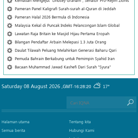
Kematian Mengejut "Lindsey Graham", Senator Pro-Rejim Zionis
Pameran Panel Kaligrafi Surah-surah al-Quran di Jeddah
Pameran Halal 2026 Bermula di Indonesia
Malaysia Kekal di Puncak Indeks Pelancongan Islam Global
Lawatan Raja Britain ke Masjid Hijau Pertama Eropah
Bilangan Pendaftar Arbain Melepasi 1.3 Juta Orang
Daulat Tilawah Peluang Melahirkan Generasi Baharu Qari
Pemuda Bahrain Berkabung untuk Pemimpin Syahid Iran
Bacaan Muhammad Jawad Kashefi Dari Surah "Syura"
Saturday 08 August 2026
,
GMT-16:28:20
17°
Halaman utama
Tentang kita
Semua berita
Hubungi Kami