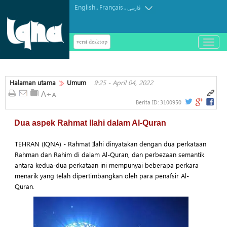
English
Français
.
.
فارسی
versi desktop
باز
و
بسته
کردن
Halaman utama
Umum
9:25 - April 04, 2022
منو
Berita ID:
3100950
Dua aspek Rahmat Ilahi dalam Al-Quran
TEHRAN (IQNA) - Rahmat Ilahi dinyatakan dengan dua perkataan
Rahman dan Rahim di dalam Al-Quran, dan perbezaan semantik
antara kedua-dua perkataan ini mempunyai beberapa perkara
menarik yang telah dipertimbangkan oleh para penafsir Al-
Quran.