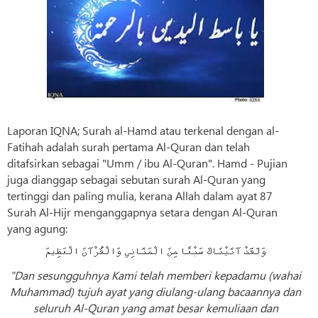
Laporan IQNA; Surah al-Hamd atau terkenal dengan al-
Fatihah adalah surah pertama Al-Quran dan telah
ditafsirkan sebagai "Umm / ibu Al-Quran". Hamd - Pujian
juga dianggap sebagai sebutan surah Al-Quran yang
tertinggi dan paling mulia, kerana Allah dalam ayat 87
Surah Al-Hijr menganggapnya setara dengan Al-Quran
yang agung:
وَلَقَدْ آتَيْنَاكَ سَبْعًا مِنَ الْمَثَانِي وَالْقُرْآنَ الْعَظِيمَ
"Dan sesungguhnya Kami telah memberi kepadamu (wahai
Muhammad) tujuh ayat yang diulang-ulang bacaannya dan
seluruh Al-Quran yang amat besar kemuliaan dan