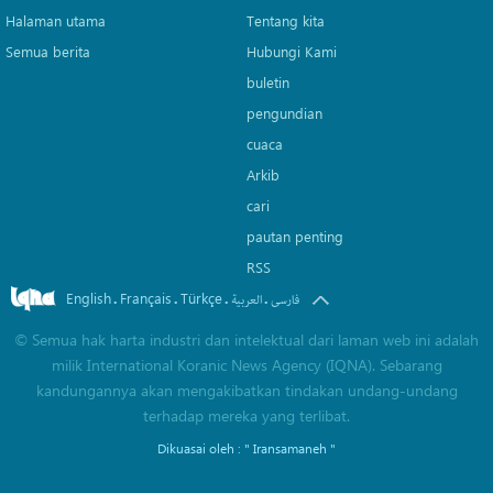
Halaman utama
Tentang kita
Semua berita
Hubungi Kami
buletin
pengundian
cuaca
Arkib
cari
pautan penting
RSS
English
Français
Türkçe
.
.
.
.
فارسی
العربیة
©
Semua hak harta industri dan intelektual dari laman web ini adalah
milik International Koranic News Agency (IQNA). Sebarang
kandungannya akan mengakibatkan tindakan undang-undang
terhadap mereka yang terlibat.
Dikuasai oleh :
" Iransamaneh "