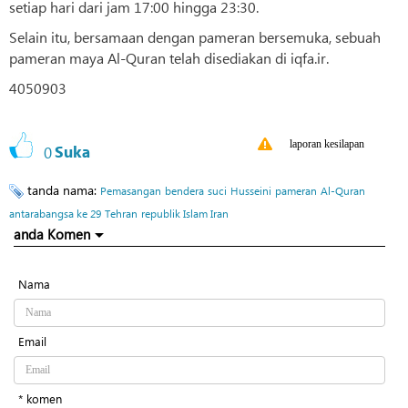
setiap hari dari jam 17:00 hingga 23:30.
Selain itu, bersamaan dengan pameran bersemuka, sebuah
pameran maya Al-Quran telah disediakan di iqfa.ir.
4050903
laporan kesilapan
0
Suka
tanda nama:
Pemasangan
bendera
suci
Husseini
pameran
Al-Quran
antarabangsa ke 29
Tehran
republik Islam Iran
anda Komen
Nama
Email
* komen