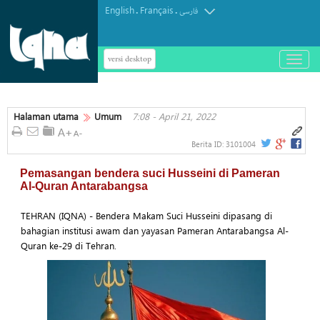
English
Français
.
.
فارسی
versi desktop
باز
و
بسته
کردن
Halaman utama
Umum
7:08 - April 21, 2022
منو
Berita ID:
3101004
Pemasangan bendera suci Husseini di Pameran
Al-Quran Antarabangsa
TEHRAN (IQNA) - Bendera Makam Suci Husseini dipasang di
bahagian institusi awam dan yayasan Pameran Antarabangsa Al-
Quran ke-29 di Tehran.