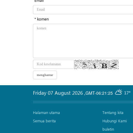
Email
* komen
Friday 07 August 2026
,
GMT-06:21:25
17°
Halaman utama
Tentang kita
Semua berita
Hubungi Kami
buletin