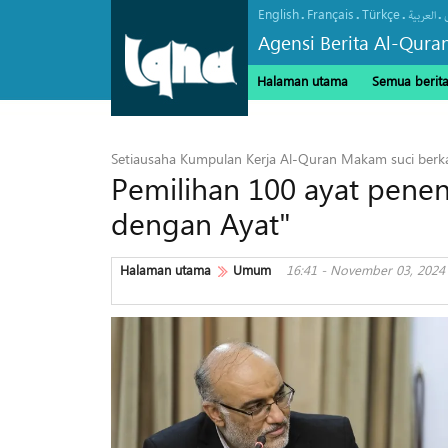
English
Français
Türkçe
.
.
.
.
العربیة
Agensi Berita Al-Qura
Halaman utama
Semua berit
Setiausaha Kumpulan Kerja Al-Quran Makam suci berka
Pemilihan 100 ayat pene
dengan Ayat"
Halaman utama
Umum
16:41 - November 03, 2024