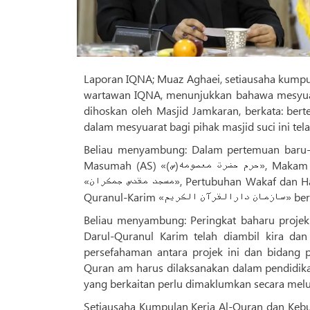
Laporan IQNA; Muaz Aghaei, setiausaha kumpu
wartawan IQNA, menunjukkan bahawa mesyuara
dihoskan oleh Masjid Jamkaran, berkata: ber
dalam mesyuarat bagi pihak masjid suci ini tela
Beliau menyambung: Dalam pertemuan baru-baru ini, wak
Masumah (AS) «حرم حضرت معصومه(س)», Makam Hazrat Abdul Azim (AS) «حرم حضرت عبدالعظیم(ع)», Masjid Jamkaran
«مسجد مقدس جمکران», Pertubuhan Wakaf dan Hal Ehwal Amal «سازمان اوقاف و امور خیریه », dan Pertubuhan Darul-
Quranul-Karim
Beliau menyambung: Peringkat baharu projek
Darul-Quranul Karim telah diambil kira d
persefahaman antara projek ini dan bidang p
Quran am harus dilaksanakan dalam pendidika
yang berkaitan perlu dimaklumkan secara meluas
Setiausaha Kumpulan Kerja Al-Quran dan Kebudayaan Makam suci «اب مقدسه