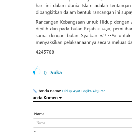
hari ini dalam dunia Islam adalah tentangan
dibangkitkan dalam bentuk rancangan ini supay
Rancangan Kebangsaan untuk Hidup dengan Aya
dipilih dan pada bulan Rejab « رجب», pemilihan ini telah dimuktamadkan, dan ia akan didedahkan pada masa yang
sama dengan bulan Sya'ban «شعبان» untuk mengadakan fasa baru rancangan nasional ini, maka kita dapat
4245788
0
Suka
tanda nama:
Hidup
Ayat
Logika AlQuran
anda Komen
Nama