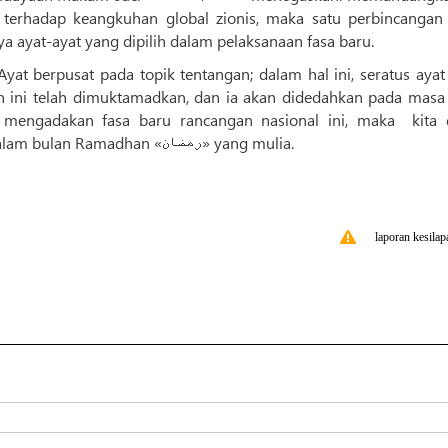
 terhadap keangkuhan global zionis, maka satu perbincangan 
a ayat-ayat yang dipilih dalam pelaksanaan fasa baru.
t berpusat pada topik tentangan; dalam hal ini, seratus ayat 
menyaksikan pelaksanaannya secara meluas dalam bulan Ramadhan «رمضان» yang mulia.
laporan kesilap