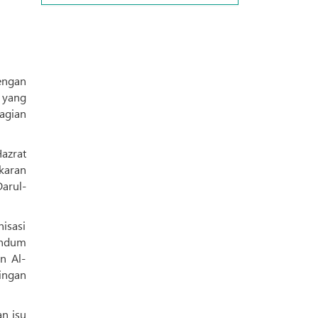
engan
 yang
agian
isasi
andum
n Al-
ingan