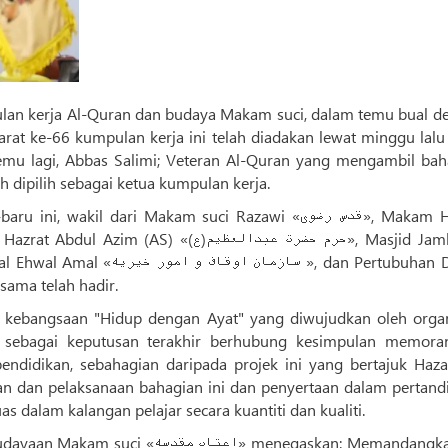
lan kerja Al-Quran dan budaya Makam suci, dalam temu bual d
t ke-66 kumpulan kerja ini telah diadakan lewat minggu lalu
temu lagi, Abbas Salimi; Veteran Al-Quran yang mengambil bah
h dipilih sebagai ketua kumpulan kerja.
il dari Makam suci Razawi «قدس رضوی», Makam Hazrat
 «سازمان دارالقرآن‌ الکریم» bersama telah hadir.
 kebangsaan "Hidup dengan Ayat" yang diwujudkan oleh organ
an sebagai keputusan terakhir berhubung kesimpulan memor
endidikan, sebahagian daripada projek ini yang bertajuk Haza
n dan pelaksanaan bahagian ini dan penyertaan dalam pertand
 dalam kalangan pelajar secara kuantiti dan kualiti.
اعت» menegaskan: Memandangkan isu