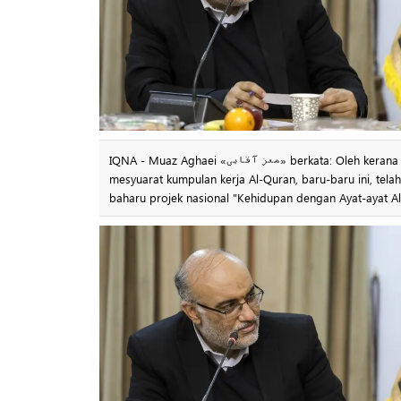
IQNA - Muaz Aghaei «معز آقایی» berkata: Oleh kerana penentangan telah menjadi topik utama dunia Islam hari ini, oleh itu, dalam
mesyuarat kumpulan kerja Al-Quran, baru-baru ini, tela
baharu projek nasional "Kehidupan dengan Ayat-ayat Al