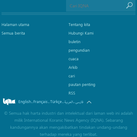
Halaman utama
Tentang kita
Semua berita
Hubungi Kami
buletin
pengundian
cuaca
Arkib
cari
pautan penting
RSS
English
Français
Türkçe
.
.
.
.
فارسی
العربیة
©
Semua hak harta industri dan intelektual dari laman web ini adalah
milik International Koranic News Agency (IQNA). Sebarang
kandungannya akan mengakibatkan tindakan undang-undang
terhadap mereka yang terlibat.