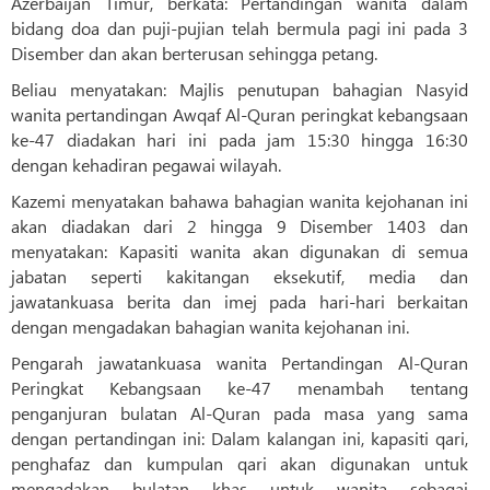
Azerbaijan Timur, berkata: Pertandingan wanita dalam
bidang doa dan puji-pujian telah bermula pagi ini pada 3
Disember dan akan berterusan sehingga petang.
Beliau menyatakan: Majlis penutupan bahagian Nasyid
wanita pertandingan Awqaf Al-Quran peringkat kebangsaan
ke-47 diadakan hari ini pada jam 15:30 hingga 16:30
dengan kehadiran pegawai wilayah.
Kazemi menyatakan bahawa bahagian wanita kejohanan ini
akan diadakan dari 2 hingga 9 Disember 1403 dan
menyatakan: Kapasiti wanita akan digunakan di semua
jabatan seperti kakitangan eksekutif, media dan
jawatankuasa berita dan imej pada hari-hari berkaitan
dengan mengadakan bahagian wanita kejohanan ini.
Pengarah jawatankuasa wanita Pertandingan Al-Quran
Peringkat Kebangsaan ke-47 menambah tentang
penganjuran bulatan Al-Quran pada masa yang sama
dengan pertandingan ini: Dalam kalangan ini, kapasiti qari,
penghafaz dan kumpulan qari akan digunakan untuk
mengadakan bulatan khas untuk wanita sebagai