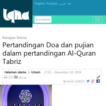
English
Français
.
.
فارسی
versi desktop
باز
و
بسته
کردن
Bahagian Wanita
منو
Pertandingan Doa dan pujian
dalam pertandingan Al-Quran
Tabriz
Halaman utama
Umum
17:51 - December 03, 2024
Berita ID:
3105523