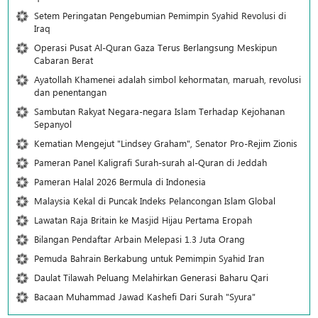
Setem Peringatan Pengebumian Pemimpin Syahid Revolusi di
Iraq
Operasi Pusat Al-Quran Gaza Terus Berlangsung Meskipun
Cabaran Berat
Ayatollah Khamenei adalah simbol kehormatan, maruah, revolusi
dan penentangan
Sambutan Rakyat Negara-negara Islam Terhadap Kejohanan
Sepanyol
Kematian Mengejut "Lindsey Graham", Senator Pro-Rejim Zionis
Pameran Panel Kaligrafi Surah-surah al-Quran di Jeddah
Pameran Halal 2026 Bermula di Indonesia
Malaysia Kekal di Puncak Indeks Pelancongan Islam Global
Lawatan Raja Britain ke Masjid Hijau Pertama Eropah
Bilangan Pendaftar Arbain Melepasi 1.3 Juta Orang
Pemuda Bahrain Berkabung untuk Pemimpin Syahid Iran
Daulat Tilawah Peluang Melahirkan Generasi Baharu Qari
Bacaan Muhammad Jawad Kashefi Dari Surah "Syura"