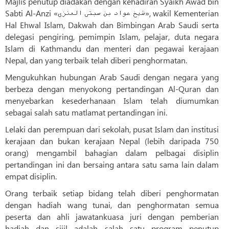
Majlis penutup diadakan dengan kehadiran Syaikh Awad bin
Sabti Al-Anzi «شیخ عواد بن سبتی العنزی», wakil Kementerian
Hal Ehwal Islam, Dakwah dan Bimbingan Arab Saudi serta
delegasi pengiring, pemimpin Islam, pelajar, duta negara
Islam di Kathmandu dan menteri dan pegawai kerajaan
Nepal, dan yang terbaik telah diberi penghormatan.
Mengukuhkan hubungan Arab Saudi dengan negara yang
berbeza dengan menyokong pertandingan Al-Quran dan
menyebarkan kesederhanaan Islam telah diumumkan
sebagai salah satu matlamat pertandingan ini.
Lelaki dan perempuan dari sekolah, pusat Islam dan institusi
kerajaan dan bukan kerajaan Nepal (lebih daripada 750
orang) mengambil bahagian dalam pelbagai disiplin
pertandingan ini dan bersaing antara satu sama lain dalam
empat disiplin.
Orang terbaik setiap bidang telah diberi penghormatan
dengan hadiah wang tunai, dan penghormatan semua
peserta dan ahli jawatankuasa juri dengan pemberian
hadiah dan sijil adalah salah satu program penutup