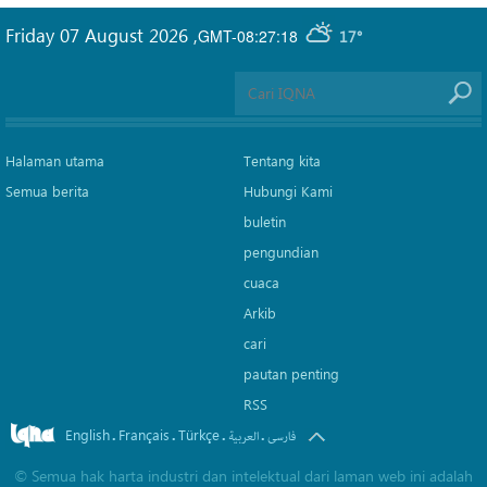
Friday 07 August 2026
,
GMT-08:27:18
17°
Halaman utama
Tentang kita
Semua berita
Hubungi Kami
buletin
pengundian
cuaca
Arkib
cari
pautan penting
RSS
English
Français
Türkçe
.
.
.
.
فارسی
العربیة
©
Semua hak harta industri dan intelektual dari laman web ini adalah