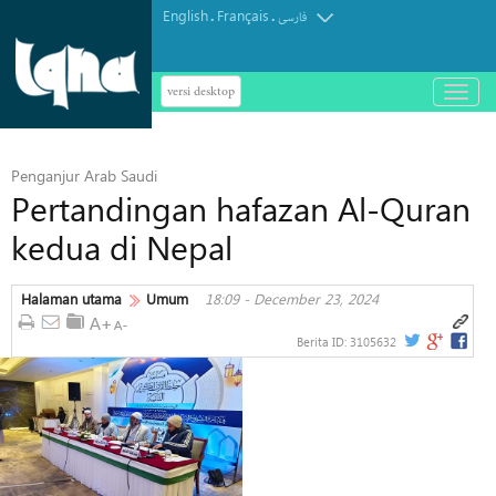
English
Français
.
.
فارسی
versi desktop
باز
و
بسته
کردن
Penganjur Arab Saudi
منو
Pertandingan hafazan Al-Quran
kedua di Nepal
Halaman utama
Umum
18:09 - December 23, 2024
Berita ID:
3105632