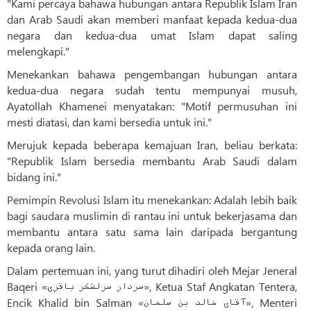
"Kami percaya bahawa hubungan antara Republik Islam Iran
dan Arab Saudi akan memberi manfaat kepada kedua-dua
negara dan kedua-dua umat Islam dapat saling
melengkapi."
Menekankan bahawa pengembangan hubungan antara
kedua-dua negara sudah tentu mempunyai musuh,
Ayatollah Khamenei menyatakan: "Motif permusuhan ini
mesti diatasi, dan kami bersedia untuk ini."
Merujuk kepada beberapa kemajuan Iran, beliau berkata:
"Republik Islam bersedia membantu Arab Saudi dalam
bidang ini."
Pemimpin Revolusi Islam itu menekankan: Adalah lebih baik
bagi saudara muslimin di rantau ini untuk bekerjasama dan
membantu antara satu sama lain daripada bergantung
kepada orang lain.
Dalam pertemuan ini, yang turut dihadiri oleh Mejar Jeneral
Baqeri «سردار سرلشکر باقری», Ketua Staf Angkatan Tentera,
Encik Khalid bin Salman «آقای خالد بن سلمان», Menteri