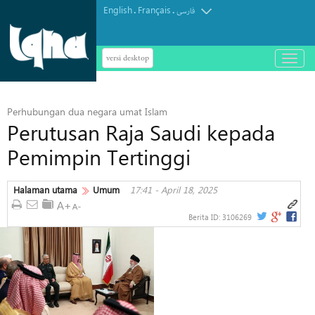
English
Français
.
.
فارسی
versi desktop
باز
و
بسته
کردن
Perhubungan dua negara umat Islam
منو
Perutusan Raja Saudi kepada
Pemimpin Tertinggi
Halaman utama
Umum
17:41 - April 18, 2025
Berita ID:
3106269