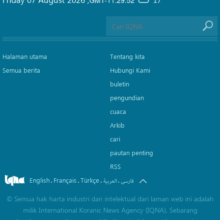
17°
Halaman utama
Tentang kita
Semua berita
Hubungi Kami
buletin
pengundian
cuaca
Arkib
cari
pautan penting
RSS
English
Français
Türkçe
.
.
.
.
فارسی
العربیة
©
Semua hak harta industri dan intelektual dari laman web ini adalah
milik International Koranic News Agency (IQNA). Sebarang