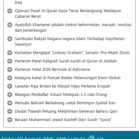
Iraq
Operasi Pusat Al-Quran Gaza Terus Berlangsung Meskipun
Cabaran Berat
Ayatollah Khamenei adalah simbol kehormatan, maruah, revolusi
dan penentangan
Sambutan Rakyat Negara-negara Islam Terhadap Kejohanan
Sepanyol
Kematian Mengejut "Lindsey Graham", Senator Pro-Rejim Zionis
Pameran Panel Kaligrafi Surah-surah al-Quran di Jeddah
Pameran Halal 2026 Bermula di Indonesia
Malaysia Kekal di Puncak Indeks Pelancongan Islam Global
Lawatan Raja Britain ke Masjid Hijau Pertama Eropah
Bilangan Pendaftar Arbain Melepasi 1.3 Juta Orang
Pemuda Bahrain Berkabung untuk Pemimpin Syahid Iran
Daulat Tilawah Peluang Melahirkan Generasi Baharu Qari
Bacaan Muhammad Jawad Kashefi Dari Surah "Syura"
Friday 07 August 2026
,
GMT-11:29:52