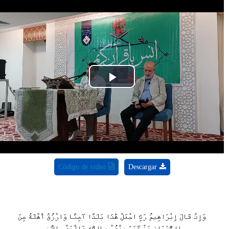
Play
Video
Código de video
Descargar
وَإِذْ قَالَ إِبْرَاهِيمُ رَبِّ اجْعَلْ هَٰذَا بَلَدًا آمِنًا وَارْزُقْ أَهْلَهُ مِنَ
الثَّمَرَاتِ مَنْ آمَنَ مِنْهُمْ بِاللَّهِ وَالْيَوْمِ الْآخِرِ