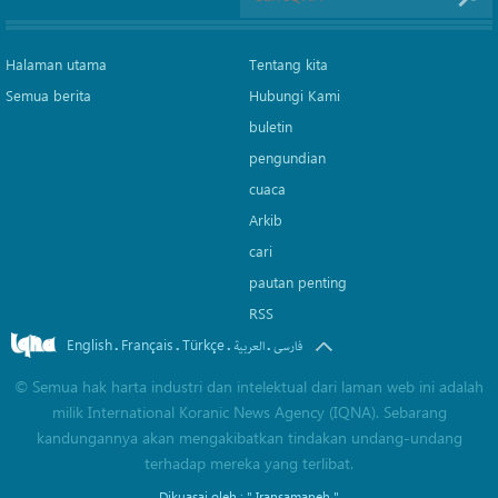
Halaman utama
Tentang kita
Semua berita
Hubungi Kami
buletin
pengundian
cuaca
Arkib
cari
pautan penting
RSS
English
Français
Türkçe
.
.
.
.
فارسی
العربیة
©
Semua hak harta industri dan intelektual dari laman web ini adalah
milik International Koranic News Agency (IQNA). Sebarang
kandungannya akan mengakibatkan tindakan undang-undang
terhadap mereka yang terlibat.
Dikuasai oleh :
" Iransamaneh "