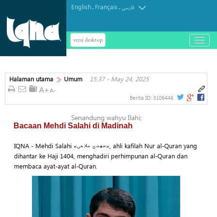
English
Français
.
.
فارسی
versi desktop
باز
و
بسته
کردن
Halaman utama
Umum
15:37 - May 24, 2025
منو
Berita ID:
3106446
Senandung wahyu Ilahi;
Bacaan Mehdi Salahi di Madinah
IQNA - Mehdi Salahi «مهدی صلاحی», ahli kafilah Nur al-Quran yang
dihantar ke Haji 1404, menghadiri perhimpunan al-Quran dan
membaca ayat-ayat al-Quran.