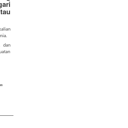
gari
tau
alian
nia.
, dan
uatan
an