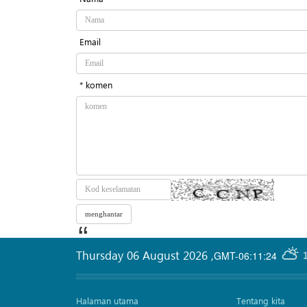
Email
* komen
Thursday 06 August 2026
,
GMT-06:11:24
Halaman utama
Tentang kita