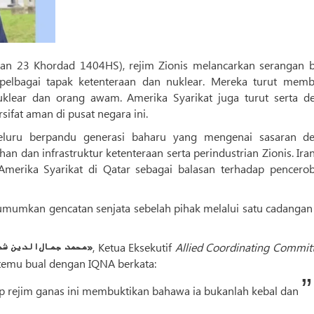
n 23 Khordad 1404HS), rejim Zionis melancarkan serangan b
 pelbagai tapak ketenteraan dan nuklear. Mereka turut mem
uklear dan orang awam. Amerika Syarikat juga turut serta d
ifat aman di pusat negara ini.
peluru berpandu generasi baharu yang mengenai sasaran d
an dan infrastruktur ketenteraan serta perindustrian Zionis. Ira
erika Syarikat di Qatar sebagai balasan terhadap pencero
gumumkan gencatan senjata sebelah pihak melalui satu cadangan
Muhammad Jamaluddin Shamsuddin «محمد جمال‌الدین شمس‌الدین»
, Ketua Eksekutif
Allied Coordinating Committ
 temu bual dengan IQNA berkata:
dap rejim ganas ini membuktikan bahawa ia bukanlah kebal dan