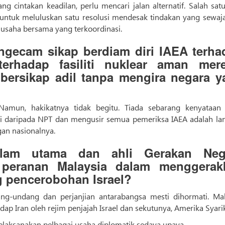
 cintakan keadilan, perlu mencari jalan alternatif. Salah sat
tuk meluluskan satu resolusi mendesak tindakan yang sewaja
 usaha bersama yang terkoordinasi.
ngecam sikap berdiam diri IAEA terha
erhadap fasiliti nuklear aman mere
bersikap adil tanpa mengira negara y
. Namun, hakikatnya tidak begitu. Tiada sebarang kenyataan
iri daripada NPT dan mengusir semua pemeriksa IAEA adalah la
an nasionalnya.
slam utama dan ahli Gerakan Neg
 peranan Malaysia dalam menggerak
 pencerobohan Israel?
ang-undang dan perjanjian antarabangsa mesti dihormati. Mal
 Iran oleh rejim penjajah Israel dan sekutunya, Amerika Syarik
laksanakan pelbagai usaha diplomatik sedaya upaya.