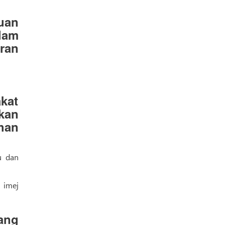
uan
lam
ran
akat
kan
han
u dan
 imej
ang