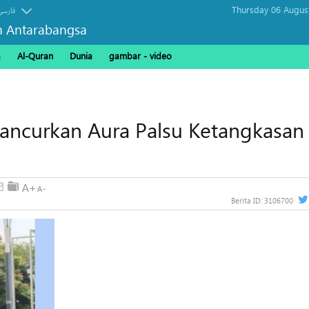
Thursday 06 Augus
فارسی
n Antarabangsa
a
Al-Quran
Dunia
gambar - video
Hancurkan Aura Palsu Ketangkasan
Berita ID:
3106700