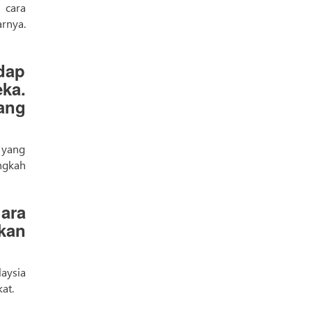
u cara
rnya.
dap
ka.
ang
 yang
ngkah
ara
kan
aysia
at.