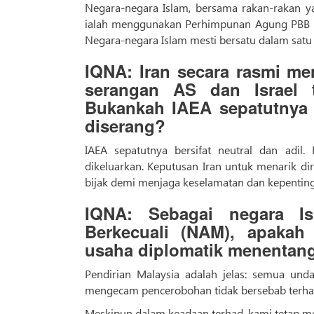
Negara-negara Islam, bersama rakan-rakan yang
ialah menggunakan Perhimpunan Agung PBB un
Negara-negara Islam mesti bersatu dalam satu
IQNA: Iran secara rasmi me
serangan AS dan Israel t
Bukankah IAEA sepatutnya 
diserang?
IAEA sepatutnya bersifat neutral dan adil
dikeluarkan. Keputusan Iran untuk menarik d
bijak demi menjaga keselamatan dan kepenting
IQNA: Sebagai negara I
Berkecuali (NAM), apakah
usaha diplomatik menentang
Pendirian Malaysia adalah jelas: semua und
mengecam pencerobohan tidak bersebab terhadap
Meskipun dalam keadaan terhad, kami tetap me