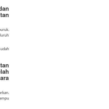
dan
tan
uruk.
luruh
Sudah
tan
lah
ara
arkan.
mampu