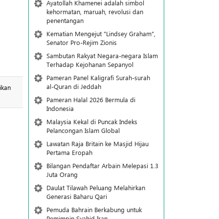
Ayatollah Khamenei adalah simbol
kehormatan, maruah, revolusi dan
penentangan
Kematian Mengejut "Lindsey Graham",
Senator Pro-Rejim Zionis
Sambutan Rakyat Negara-negara Islam
Terhadap Kejohanan Sepanyol
Pameran Panel Kaligrafi Surah-surah
al-Quran di Jeddah
ikan
Pameran Halal 2026 Bermula di
Indonesia
Malaysia Kekal di Puncak Indeks
Pelancongan Islam Global
Lawatan Raja Britain ke Masjid Hijau
Pertama Eropah
Bilangan Pendaftar Arbain Melepasi 1.3
Juta Orang
Daulat Tilawah Peluang Melahirkan
Generasi Baharu Qari
Pemuda Bahrain Berkabung untuk
Pemimpin Syahid Iran