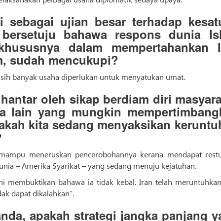
i sebagai ujian besar terhadap kesat
bersetuju bahawa respons dunia Is
, khususnya dalam mempertahankan I
am, sudah mencukupi?
asih banyak usaha diperlukan untuk menyatukan umat.
hantar oleh sikap berdiam diri masyar
ra lain yang mungkin mempertimbang
dakah kita sedang menyaksikan keruntu
?
nya mampu meneruskan pencerobohannya kerana mendapat rest
unia – Amerika Syarikat – yang sedang menuju kejatuhan.
ini membuktikan bahawa ia tidak kebal. Iran telah meruntuhkan
dak dapat dikalahkan”.
da, apakah strategi jangka panjang y