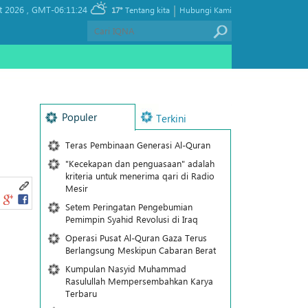
|
t 2026 ,
GMT-06:11:24
17°
Tentang kita
Hubungi Kami
Populer
Terkini
Teras Pembinaan Generasi Al-Quran
"Kecekapan dan penguasaan" adalah
kriteria untuk menerima qari di Radio
Mesir
Setem Peringatan Pengebumian
Pemimpin Syahid Revolusi di Iraq
Operasi Pusat Al-Quran Gaza Terus
Berlangsung Meskipun Cabaran Berat
Kumpulan Nasyid Muhammad
Rasulullah Mempersembahkan Karya
Terbaru