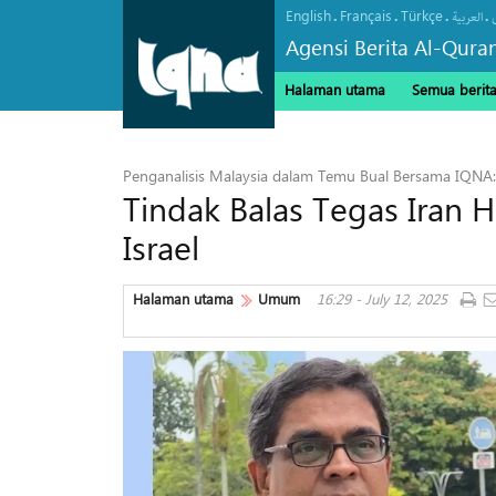
English
Français
Türkçe
.
.
.
.
العربیة
Agensi Berita Al-Qura
Halaman utama
Semua berit
Penganalisis Malaysia dalam Temu Bual Bersama IQNA:
Tindak Balas Tegas Iran 
Israel
Halaman utama
Umum
16:29 - July 12, 2025