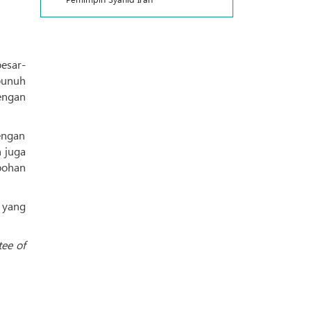
esar-
bunuh
engan
engan
n juga
bohan
 yang
ee of