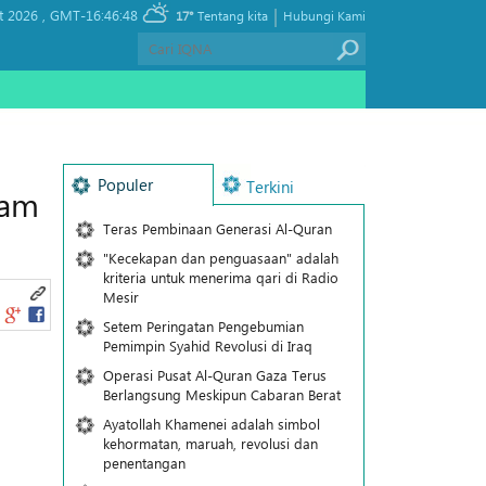
|
t 2026 ,
GMT-16:46:48
17°
Tentang kita
Hubungi Kami
Populer
Terkini
lam
Teras Pembinaan Generasi Al-Quran
"Kecekapan dan penguasaan" adalah
kriteria untuk menerima qari di Radio
Mesir
Setem Peringatan Pengebumian
Pemimpin Syahid Revolusi di Iraq
Operasi Pusat Al-Quran Gaza Terus
Berlangsung Meskipun Cabaran Berat
Ayatollah Khamenei adalah simbol
kehormatan, maruah, revolusi dan
penentangan