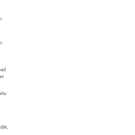
n
s
n
nad
an
itu
dik,