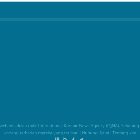
an web ini adalah milik International Koranic News Agency (IQNA). Seba
undang terhadap mereka yang terlibat.
|
Hubungi Kami
|
Tentang kita