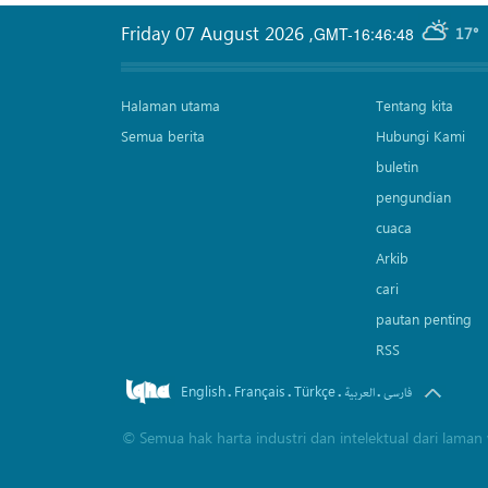
Friday 07 August 2026
,
GMT-16:46:48
17°
Halaman utama
Tentang kita
Semua berita
Hubungi Kami
buletin
pengundian
cuaca
Arkib
cari
pautan penting
RSS
English
Français
Türkçe
.
.
.
.
فارسی
العربیة
©
Semua hak harta industri dan intelektual dari lam