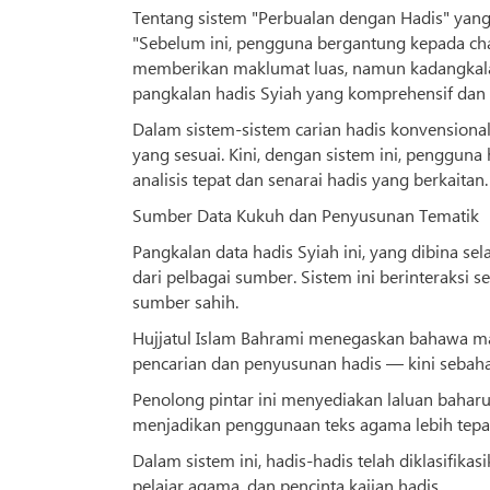
Tentang sistem "Perbualan dengan Hadis" yang d
"Sebelum ini, pengguna bergantung kepada ch
memberikan maklumat luas, namun kadangkala 
pangkalan hadis Syiah yang komprehensif dan 
Dalam sistem-sistem carian hadis konvensional
yang sesuai. Kini, dengan sistem ini, penggu
analisis tepat dan senarai hadis yang berkaitan.
Sumber Data Kukuh dan Penyusunan Tematik
Pangkalan data hadis Syiah ini, yang dibina s
dari pelbagai sumber. Sistem ini berinteraksi 
sumber sahih.
Hujjatul Islam Bahrami menegaskan bahawa mas
pencarian dan penyusunan hadis — kini sebahag
Penolong pintar ini menyediakan laluan bahar
menjadikan penggunaan teks agama lebih tepat
Dalam sistem ini, hadis-hadis telah diklasifika
pelajar agama, dan pencinta kajian hadis.