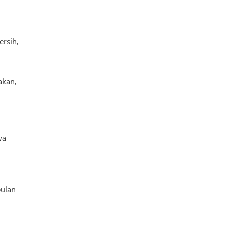
ersih,
akan,
wa
bulan