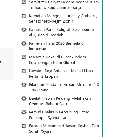
Sambutan Rakyat Negara-negara Islam
Terhadap Kejohanan Sepanyol
Kematian Mengejut "Lindsey Graham",
Senator Pro-Rejim Zionis
Pameran Panel Kaligrafi Surah-surah
al-Quran di Jeddah
Pameran Halal 2026 Bermula di
Indonesia
Malaysia Kekal di Puncak Indeks
an
Pelancongan Islam Global
Lawatan Raja Britain ke Masjid Hijau
Pertama Eropah
Bilangan Pendaftar Arbain Melepasi 1.3
Juta Orang
Daulat Tilawah Peluang Melahirkan
Generasi Baharu Qari
Pemuda Bahrain Berkabung untuk
Pemimpin Syahid Iran
Bacaan Muhammad Jawad Kashefi Dari
Surah "Syura"