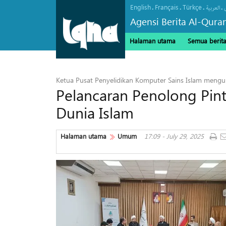
English
Français
Türkçe
.
.
.
.
العربیة
Agensi Berita Al-Qura
Halaman utama
Semua berit
Ketua Pusat Penyelidikan Komputer Sains Islam men
Pelancaran Penolong Pint
Dunia Islam
Halaman utama
Umum
17:09 - July 29, 2025