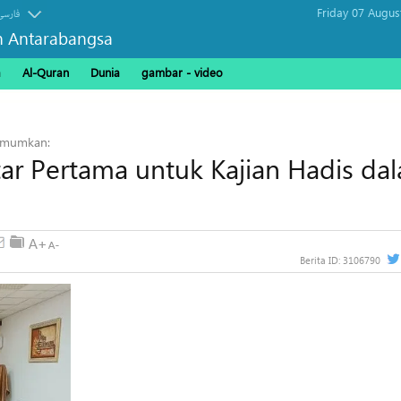
Friday 07 Augus
فارسی
n Antarabangsa
a
Al-Quran
Dunia
gambar - video
gumumkan:
ar Pertama untuk Kajian Hadis da
Berita ID:
3106790