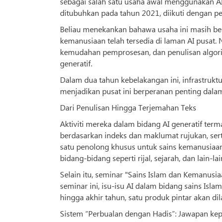
sebagai salah satu usaha awal menggunakan AI
ditubuhkan pada tahun 2021, diikuti dengan pe
Beliau menekankan bahawa usaha ini masih bert
kemanusiaan telah tersedia di laman AI pusat. 
kemudahan pemprosesan, dan penulisan algor
generatif.
Dalam dua tahun kebelakangan ini, infrastrukt
menjadikan pusat ini berperanan penting dalam
Dari Penulisan Hingga Terjemahan Teks
Aktiviti mereka dalam bidang AI generatif terma
berdasarkan indeks dan maklumat rujukan, se
satu penolong khusus untuk sains kemanusiaan-
bidang-bidang seperti rijal, sejarah, dan lain
Selain itu, seminar "Sains Islam dan Kemanusi
seminar ini, isu-isu AI dalam bidang sains Is
hingga akhir tahun, satu produk pintar akan di
Sistem “Perbualan dengan Hadis”: Jawapan k