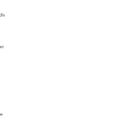
dis
an
an