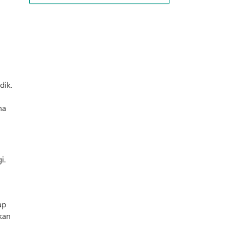
dik.
ha
i.
ap
nkan