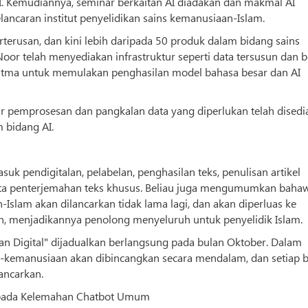
. Kemudiannya, seminar berkaitan AI diadakan dan makmal AI
lancaran institut penyelidikan sains kemanusiaan-Islam.
erusan, dan kini lebih daripada 50 produk dalam bidang sains
Noor telah menyediakan infrastruktur seperti data tersusun dan b
itma untuk memulakan penghasilan model bahasa besar dan AI
ur pemprosesan dan pangkalan data yang diperlukan telah disedi
 bidang AI.
suk pendigitalan, pelabelan, penghasilan teks, penulisan artikel
rta penterjemahan teks khusus. Beliau juga mengumumkan baha
Islam akan dilancarkan tidak lama lagi, dan akan diperluas ke
-lain, menjadikannya penolong menyeluruh untuk penyelidik Islam.
aan Digital" dijadualkan berlangsung pada bulan Oktober. Dalam
lam-kemanusiaan akan dibincangkan secara mendalam, dan setiap 
lancarkan.
epada Kelemahan Chatbot Umum