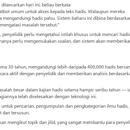
ilancarkan hari ini, beliau berkata:
atbot umum untuk akses kepada teks hadis. Walaupun mereka
mengandungi hadis palsu. Sistem baharu ini dibina berdasarka
mengatasi masalah tersebut."
, penyelidik perlu mengetahui istilah khusus untuk mencari hadi
na hanya perlu mengemukakan soalan, dan sistem akan memberika
elama 30 tahun, mengandungi lebih daripada 400,000 hadis bersa
secara aktif dengan penyelidik dan memberikan analisis berdasark
alah besar dalam kajian hadis selama hampir seribu tahun — ia
iannya telah diselesaikan dengan teknologi ini.
u untuk pencarian, pengumpulan dan pengkategorian ilmu hadis,
 dan tersusun.
sikan mengikut topik dan jilid, yang sangat membantu para penyeli