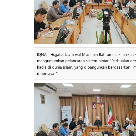
IQNA - Hujjatul Islam wal Muslimin Bahrami «حجت‌الاسلام والمسلمین بهرامی», Ketua Pusat Penyelidikan Komputer Sains Islam (Noor),
mengumumkan pelancaran sistem pintar "Perbualan deng
hadis di dunia Islam, yang dibangunkan berdasarkan i
dipercayai."