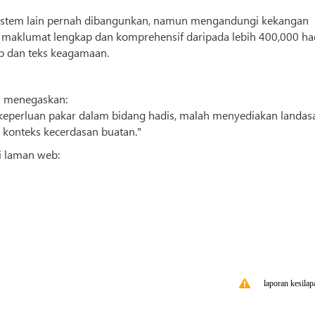
istem lain pernah dibangunkan, namun mengandungi kekangan
 maklumat lengkap dan komprehensif daripada lebih 400,000 ha
p dan teks keagamaan.
m menegaskan:
 keperluan pakar dalam bidang hadis, malah menyediakan landas
 konteks kecerdasan buatan."
i laman web:
laporan kesilap