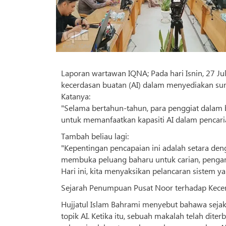
Laporan wartawan IQNA; Pada hari Isnin, 27 J
kecerdasan buatan (AI) dalam menyediakan sum
Katanya:
"Selama bertahun-tahun, para penggiat dalam 
untuk memanfaatkan kapasiti AI dalam pencaria
Tambah beliau lagi:
"Kepentingan pencapaian ini adalah setara den
membuka peluang baharu untuk carian, pengamb
Hari ini, kita menyaksikan pelancaran sistem y
Sejarah Penumpuan Pusat Noor terhadap Kece
Hujjatul Islam Bahrami menyebut bahawa sejak 
topik AI. Ketika itu, sebuah makalah telah dite