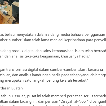
ulai, beliau menyatakan dalam sidang media bahawa penggunaan
ber-sumber Islam telah lama menjadi keprihatinan para penyeli
bidang produk digital dan sains kemanusiaan-Islam telah berusa
n dan analisis teks-teks keagamaan, khususnya hadis."
gan transformasi digital dalam sumber-sumber Islam, kerana ia
ilan, dan analisis kandungan hadis pada tahap yang lebih tingg
ang merupakan satu langkah penting ke arah tersebut."
rdasan Buatan
tahun 1990-an, pusat ini telah memberi perhatian serius terhad
rbitkan dalam bidang ini, dan perisian "Dirayah al-Noor" dibangu