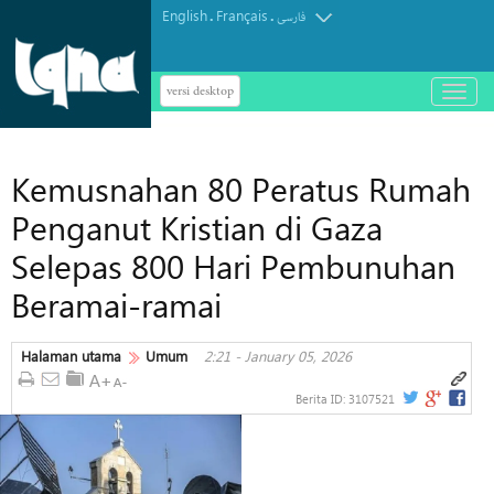
English
Français
.
.
فارسی
versi desktop
باز
و
بسته
کردن
Kemusnahan 80 Peratus Rumah
منو
Penganut Kristian di Gaza
Selepas 800 Hari Pembunuhan
Beramai-ramai
Halaman utama
Umum
2:21 - January 05, 2026
Berita ID:
3107521