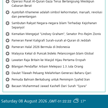
Operasi Pusat Al-Quran Gaza Terus Berlangsung Meskipun
Cabaran Berat
Ayatollah Khamenei adalah simbol kehormatan, maruah, revolusi
dan penentangan
Sambutan Rakyat Negara-negara Islam Terhadap Kejohanan
Sepanyol
Kematian Mengejut "Lindsey Graham", Senator Pro-Rejim Zionis
Pameran Panel Kaligrafi Surah-surah al-Quran di Jeddah
Pameran Halal 2026 Bermula di Indonesia
Malaysia Kekal di Puncak Indeks Pelancongan Islam Global
Lawatan Raja Britain ke Masjid Hijau Pertama Eropah
Bilangan Pendaftar Arbain Melepasi 1.3 Juta Orang
Daulat Tilawah Peluang Melahirkan Generasi Baharu Qari
Pemuda Bahrain Berkabung untuk Pemimpin Syahid Iran
Bacaan Muhammad Jawad Kashefi Dari Surah "Syura"
Saturday 08 August 2026
,
GMT-01:22:22
17°