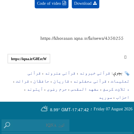
Code of video
Download
https://khorasan.iqna.ir/fa/news/4350255
https://iqna.ir/G0EecW
قرآنی خبرونه
قرآنی هنرونه
قرآنی
بچوې:
،
،
تعلیمات
قرآنی محفلونه
قاریان
حافظان
قرائت
،
،
،
،
،
د تلاؤت کرسئ
مشهد المقدس
حرم رضوی
آیتونه
،
،
،
،
احزاب
سوریه
،
GMT-17:47:42
Friday 07 August 2026
؛
8.99°