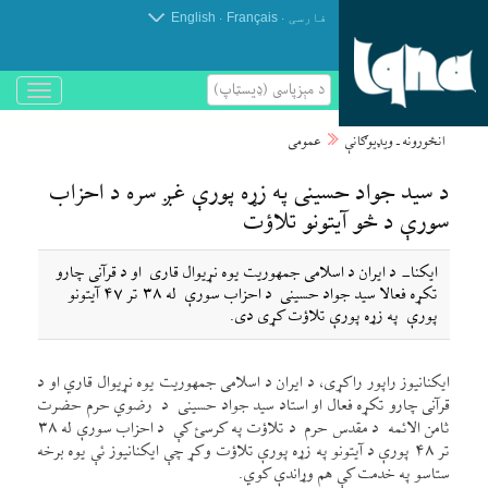
.
.
فارسی
Français
English
د مېزپاسى (ډیسټاپ)
باز
و
بسته
انځورونه ـ ویډیوګانې
عمومی
کردن
منو
د سید جواد حسینی په زړه پورې غږ سره د احزاب
سورې د څو آیتونو تلاؤت
ایکنا- د ایران د اسلامی جمهوریت یوه نړیوال قاری او د قرآنی چارو
تکړه فعالا سید جواد حسینی د احزاب سورې له ۳۸ تر ۴۷ آیتونو
پورې په زړه پورې تلاؤت کړی دی.
ایکنانیوز راپور راکړی، د ایران د اسلامی جمهوریت یوه نړیوال قاري او د
قرآنی چارو تکړه فعال او استاد سید جواد حسینی د رضوي حرم حضرت
ثامن الائمه د مقدس حرم د تلاؤت په کرسئ کې د احزاب سورې له ۳۸
تر ۴۸ پورې د آیتونو په زړه پورې تلاؤت وکړ چې ایکنانیوز ئې یوه برخه
ستاسو په خدمت کې هم وړاندې کوي.