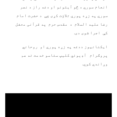
انعام سورې د څو آیتونو او دغه راز د نصر
سورې په زړه پورې تلاؤت کړی چې د حضرت امام
رضا علیه السلام د مقدس حرم په قرآنی محفل
کې اجرا شوی دی.
ایکنانیوز ددغه په زړه پورې او روحاني
پروګرام آډیوئي کلیپ ستاسو خدمت ته هم
وړاندې کوي.