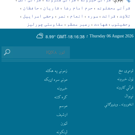
بچوې:
،
،
،
قرآنی محفلونه
حرم امام رضا
قاریان
حافظان
،
،
،
،
تلاؤت
قرائت
سوره
انعام
نصر
وحشی اسراییل
،
،
،
،
،
،
وحشیتوب
شهادت
رهبر معظم
مقاومتی چورلیز
،
،
،
GMT-18:16:38
Thursday 06 August 2026
؛
8.99°
لومړۍ مخ
زمونږ په هکله
ټول خبرونه
مونږ سره اړيکه
قرآني کارونه
‫خبرونه
نړيوال
کره کتنه
انځورونه ـ ویډیوګانې
موسم
ارشيف
لټون
لينکونه