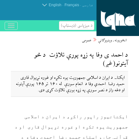
.
.
فارسی
Français
English
د مېزپاسى (ډیسټاپ)
باز
و
بسته
انځورونه ـ ویډیوګانې
عمومی
کردن
منو
د احمد ی وفا په زړه پورې تلاؤت د څو
آیتونو(غږ)
ایکنا- د ایران د اسلامی جمهوریت یوه تکړه او غوره نړیوال قاری
حمید رضا احمدي وفا د انعام سورې له ۱۶۰ تر ۱۶۵ پورې آیتونه
او دغه راز د نصر سورې په زړه بورې تلاؤت کړی دی.
ایکنانیوز راپور راکړ، د ایران د اسلامی
جمهوریت یوه تکړه او غوره نړیوال قاری او د
قرآنی چارو استاد حمید رضا احمدي وفاع د