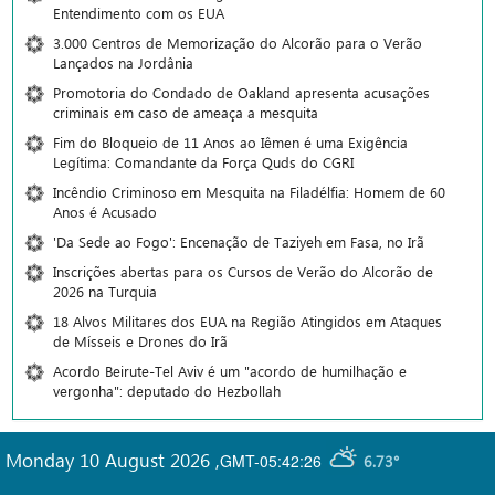
Entendimento com os EUA
3.000 Centros de Memorização do Alcorão para o Verão
Lançados na Jordânia
Promotoria do Condado de Oakland apresenta acusações
criminais em caso de ameaça a mesquita
Fim do Bloqueio de 11 Anos ao Iêmen é uma Exigência
Legítima: Comandante da Força Quds do CGRI
Incêndio Criminoso em Mesquita na Filadélfia: Homem de 60
Anos é Acusado
'Da Sede ao Fogo': Encenação de Taziyeh em Fasa, no Irã
Inscrições abertas para os Cursos de Verão do Alcorão de
2026 na Turquia
18 Alvos Militares dos EUA na Região Atingidos em Ataques
de Mísseis e Drones do Irã
Acordo Beirute-Tel Aviv é um "acordo de humilhação e
vergonha": deputado do Hezbollah
Monday 10 August 2026
,
GMT-05:42:26
6.73°