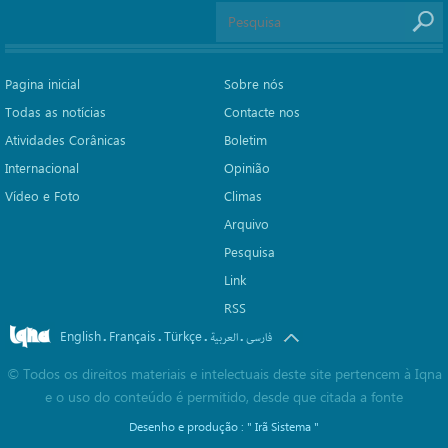
Pagina inicial
Sobre nós
Todas as notícias
Contacte nos
Atividades Corânicas
Boletim
Internacional
Opinião
Vídeo e Foto
Climas
Arquivo
Pesquisa
Link
RSS
English
Français
Türkçe
.
.
.
.
فارسی
العربیة
©
Todos os direitos materiais e intelectuais deste site pertencem à Iqna
e o uso do conteúdo é permitido, desde que citada a fonte
Desenho e produção :
" Irã Sistema "