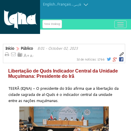
English
Français
.
.
فارسی
Versi Desktop
باز
و
بسته
کردن
منو
Início
Público
8:01 - October 02, 2023
1766
Id de notícias:
Libertação de Quds Indicador Central da Unidade
Muçulmana: Presidente do Irã
TEERÃ (IQNA) – O presidente do Irão afirma que a libertação da
cidade sagrada de al-Quds é o indicador central da unidade
entre as nações muçulmanas.