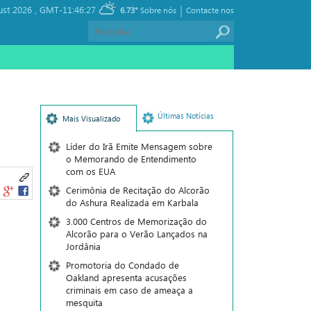
|
ust 2026 ,
GMT-11:46:27
6.73°
Sobre nós
Contacte nos
Últimas Notícias
Mais Visualizado
Líder do Irã Emite Mensagem sobre
o Memorando de Entendimento
com os EUA
Cerimônia de Recitação do Alcorão
do Ashura Realizada em Karbala
3.000 Centros de Memorização do
Alcorão para o Verão Lançados na
Jordânia
Promotoria do Condado de
Oakland apresenta acusações
criminais em caso de ameaça a
mesquita