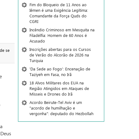
Fim do Bloqueio de 11 Anos ao
Iêmen é uma Exigência Legítima:
Comandante da Força Quds do
CGRI
Incêndio Criminoso em Mesquita na
Filadélfia: Homem de 60 Anos é
Acusado
Inscrições abertas para os Cursos
de se
de Verão do Alcorão de 2026 na
Turquia
'Da Sede ao Fogo': Encenação de
Taziyeh em Fasa, no Irã
e
18 Alvos Militares dos EUA na
Região Atingidos em Ataques de
Mísseis e Drones do Irã
Acordo Beirute-Tel Aviv é um
e
"acordo de humilhação e
vergonha": deputado do Hezbollah
da
, Deus