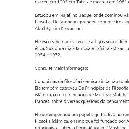
nasceu em 1903 em Tabriz e morreu em 1981
Estudou em Najaf, no Iraque, onde dominou vário
filosofia. Ele também aprendeu com mestres f
Abu'l-Qasim Khwansari.
Ele escreveu muitos livros e artigos sobre difer
ética. Sua obra mais famosa é Tafsir al-Mizan,
1954 e 1972.
Consulte Mais informação:
Conquistas da filosofia islâmica ainda não tot
Ele também escreveu Os Princípios da Filosofi
islâmica, com comentários de Morteza Motahari
francês, sobre diversas questões do pensament
Ele desempenhou um papel significativo no re
filosofia islâmica, o ramo que foi fundado po
principais, a saber: a Peripatética ou "Mashsha '"