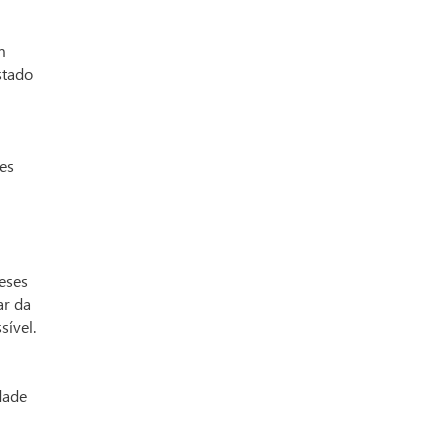
m
stado
es
eses
ar da
sível.
dade