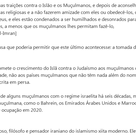
s traições contra o Islão e os Muçulmanos, e depois de aconselh
s religiosas e a não fazerem amizade com eles ou obedecê-los, 
deus, e eles estão condenados a ser humilhados e desonrados par
, a menos que os muçulmanos lhes permitam fazê-lo,
l-Imran]
usa que poderia permitir que este último acontecesse: a tomada 
mete o crescimento do Islã contra o Judaísmo aos muçulmanos
dade, não aos países muçulmanos que não têm nada além do no
crita em persa.
 de alguns muçulmanos com o regime israelita há seis décadas, 
muçulmana, como o Bahrein, os Emirados Árabes Unidos e Marroc
e ocupação em 2020.
o, filósofo e pensador iraniano do islamismo xiita moderno. Ele