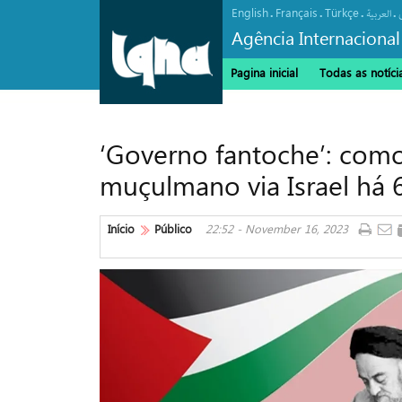
English
Français
Türkçe
.
.
.
.
العربیة
Agência Internacional
Pagina inicial
Todas as notíci
‘Governo fantoche’: com
muçulmano via Israel há 
Início
Público
22:52 - November 16, 2023