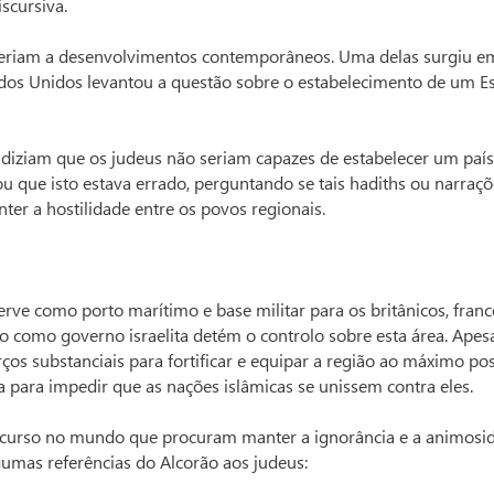
scursiva.
eferiam a desenvolvimentos contemporâneos. Uma delas surgiu e
dos Unidos levantou a questão sobre o estabelecimento de um E
 diziam que os judeus não seriam capazes de estabelecer um país
u que isto estava errado, perguntando se tais hadiths ou narraçõ
ter a hostilidade entre os povos regionais.
rve como porto marítimo e base militar para os britânicos, franc
 como governo israelita detém o controlo sobre esta área. Apes
rços substanciais para fortificar e equipar a região ao máximo pos
 para impedir que as nações islâmicas se unissem contra eles.
 curso no mundo que procuram manter a ignorância e a animosi
lgumas referências do Alcorão aos judeus: