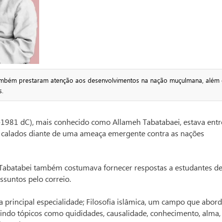
ambém prestaram atenção aos desenvolvimentos na nação muçulmana, além 
s.
81 dC), mais conhecido como Allameh Tabatabaei, estava entr
calados diante de uma ameaça emergente contra as nações
 Tabatabei também costumava fornecer respostas a estudantes d
suntos pelo correio.
principal especialidade; Filosofia islâmica, um campo que abor
luindo tópicos como quididades, causalidade, conhecimento, alma