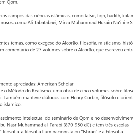
 em Qom.
s campos das ciências islâmicas, como tafsir, fiqh, hadith, kala
amosos, como Ali Tabatabaei, Mirza Muhammad Husain Na'ini e S
entes temas, como exegese do Alcorão, filosofia, misticismo, histó
 um comentário de 27 volumes sobre o Alcorão, que escreveu entr
almente apreciadas: American Scholar
a e o Método do Realismo, uma obra de cinco volumes sobre filos
. Também manteve diálogos com Henry Corbin, filósofo e orienta
o islâmico.
nascimento intelectual do seminário de Qom e no desenvolvimen
r Abu Nasr Muhammad al-Farabi (870-950 dC) e tem três escolas
 filosofia, a filosofia Iluminacionista ou "Ishraq" e a Filosofia