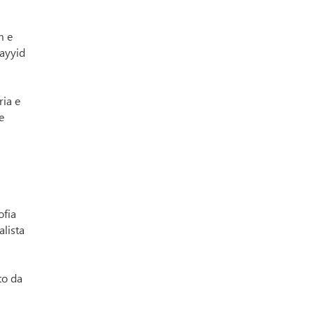
m e
ayyid
ria e
e
ofia
lista
to da