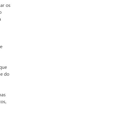
ar os
o
a
de
 que
me do
mas
os,