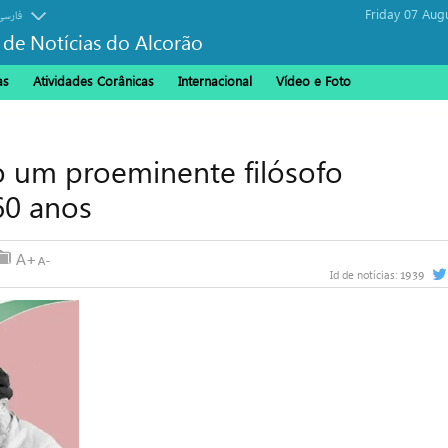
Friday 07 Aug
فارسی
 de Notícias do Alcorão
as
Atividades Corânicas
Internacional
Vídeo e Foto
o um proeminente filósofo
60 anos
1939
Id de notícias: