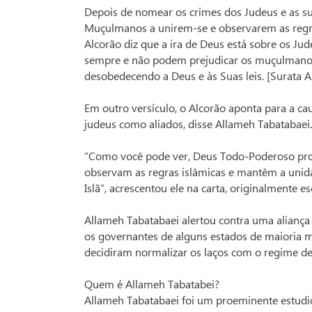
Depois de nomear os crimes dos Judeus e as sua
Muçulmanos a unirem-se e observarem as regra
Alcorão diz que a ira de Deus está sobre os Ju
sempre e não podem prejudicar os muçulmanos
desobedecendo a Deus e às Suas leis. [Surata A
Em outro versículo, o Alcorão aponta para a ca
judeus como aliados, disse Allameh Tabatabaei.
“Como você pode ver, Deus Todo-Poderoso pro
observam as regras islâmicas e mantêm a uni
Islã”, acrescentou ele na carta, originalmente es
Allameh Tabatabaei alertou contra uma aliança
os governantes de alguns estados de maioria 
decidiram normalizar os laços com o regime d
Quem é Allameh Tabatabei?
Allameh Tabatabaei foi um proeminente estudios