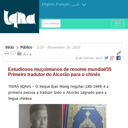
English
Français
.
.
فارسی
Versi Desktop
باز
و
بسته
کردن
منو
Início
Público
0:39 - November 26, 2023
1975
Id de notícias:
Estudiosos muçulmanos de renome mundial/35
Primeiro tradutor do Alcorão para o chinês
TEERÃ (IQNA) – O Xeque Ilyas Wang Jingzhai (180-1949) é a
primeira pessoa a traduzir todo o Alcorão Sagrado para a
língua chinesa.