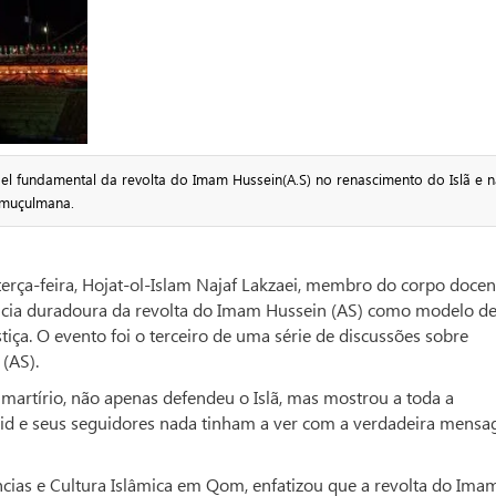
el fundamental da revolta do Imam Hussein(A.S) no renascimento do Islã e n
 muçulmana.
a-feira, Hojat-ol-Islam Najaf Lakzaei, membro do corpo docen
ância duradoura da revolta do Imam Hussein (AS) como modelo d
stiça. O evento foi o terceiro de uma série de discussões sobre
(AS).
 martírio, não apenas defendeu o Islã, mas mostrou a toda a
id e seus seguidores nada tinham a ver com a verdadeira mens
cias e Cultura Islâmica em Qom, enfatizou que a revolta do Ima