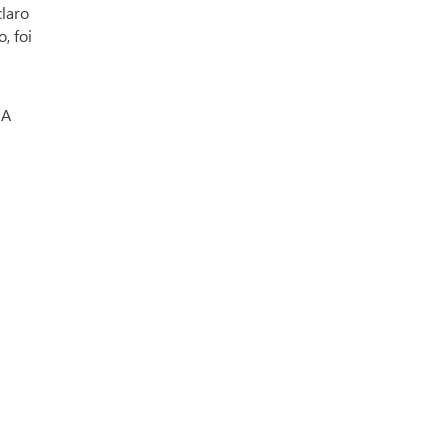
claro
, foi
"A