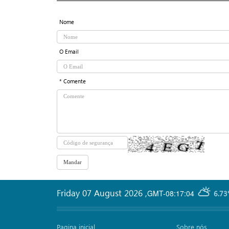
Nome
O Email
* Comente
Friday 07 August 2026
,
GMT-08:17:04
6.73
Pagina inicial
Sobre nós