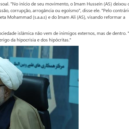
soal. "No início de seu movimento, o Imam Hussein (AS) deixou 
são, corrupção, arrogância ou egoísmo", disse ele. "Pelo contrário
eta Mohammad (s.a.a.s) e do Imam Ali (AS), visando reformar a
ociedade islâmica não vem de inimigos externos, mas de dentro. 
o da hipocrisia e dos hipócritas."