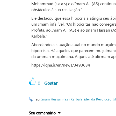
Mohammad (s.a.a.s) e o Imam Ali (AS) continua
obstáculos à sua realização."
Ele destacou que essa hipocrisia atingiu seu á
um Imam infalível. "Os hipócritas não começa
Profeta, ao Imam Ali (AS) e ao Imam Hassan (A
Karbala."
Abordando a situação atual no mundo muçulman
hipocrisia. Há aqueles que parecem muçulmano
da ummah muçulmana. Alguns até afirmam apoia
https://iqna.ir/en/news/3493684
0
Gostar
Tag:
Imam Hussain (a.s)
Karbala
líder da Revolução Is
Seu comentário