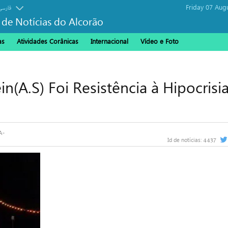
Friday 07 Aug
فارسی
 de Notícias do Alcorão
as
Atividades Corânicas
Internacional
Vídeo e Foto
(A.S) Foi Resistência à Hipocrisia
4437
Id de notícias: