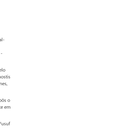
al-
 -
elo
hostis
nes,
pôs o
nte em
Yusuf