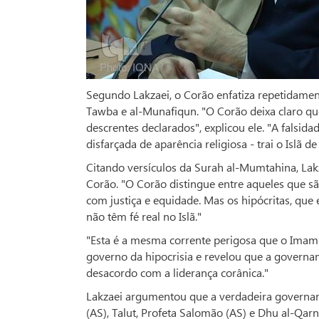
Segundo Lakzaei, o Corão enfatiza repetidament
Tawba e al-Munafiqun. "O Corão deixa claro qu
descrentes declarados", explicou ele. "A falsid
disfarçada de aparência religiosa - trai o Islã de
Citando versículos da Surah al-Mumtahina, La
Corão. "O Corão distingue entre aqueles que são
com justiça e equidade. Mas os hipócritas, q
não têm fé real no Islã."
"Esta é a mesma corrente perigosa que o Imam H
governo da hipocrisia e revelou que a governa
desacordo com a liderança corânica."
Lakzaei argumentou que a verdadeira governanç
(AS), Talut, Profeta Salomão (AS) e Dhu al-Qarn