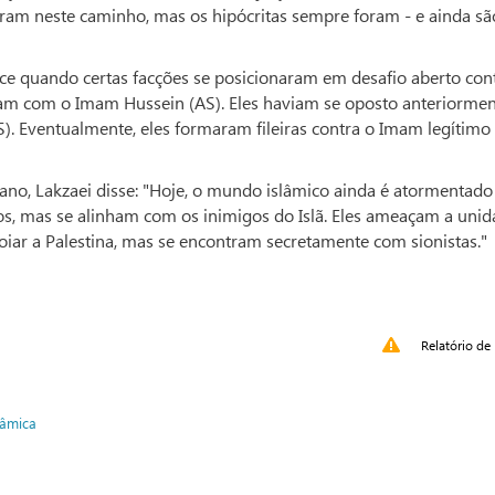
ram neste caminho, mas os hipócritas sempre foram - e ainda sã
pice quando certas facções se posicionaram em desafio aberto con
ram com o Imam Hussein (AS). Eles haviam se oposto anteriormen
S). Eventualmente, eles formaram fileiras contra o Imam legítim
o, Lakzaei disse: "Hoje, o mundo islâmico ainda é atormentado
s, mas se alinham com os inimigos do Islã. Eles ameaçam a uni
r a Palestina, mas se encontram secretamente com sionistas."
Relatório de 
lâmica