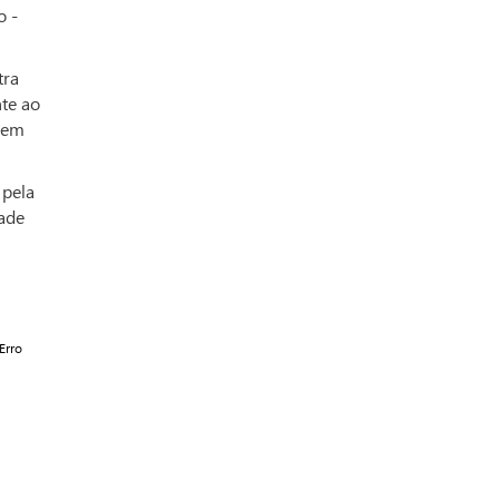
o -
tra
te ao
o em
 pela
dade
Erro