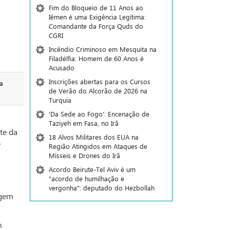
Fim do Bloqueio de 11 Anos ao
Iêmen é uma Exigência Legítima:
Comandante da Força Quds do
CGRI
Incêndio Criminoso em Mesquita na
Filadélfia: Homem de 60 Anos é
Acusado
Inscrições abertas para os Cursos
a
de Verão do Alcorão de 2026 na
Turquia
'Da Sede ao Fogo': Encenação de
Taziyeh em Fasa, no Irã
te da
18 Alvos Militares dos EUA na
e
Região Atingidos em Ataques de
Mísseis e Drones do Irã
Acordo Beirute-Tel Aviv é um
"acordo de humilhação e
vergonha": deputado do Hezbollah
agem
m