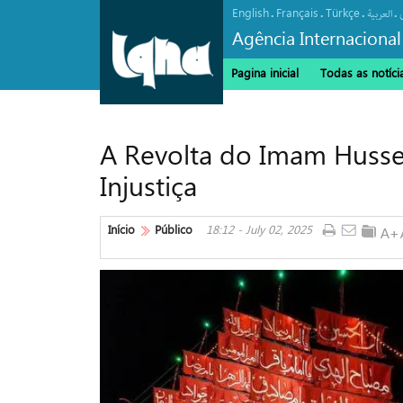
English
Français
Türkçe
.
.
.
.
العربیة
Agência Internacional
Pagina inicial
Todas as notíci
A Revolta do Imam Hussein
Injustiça
Início
Público
18:12 - July 02, 2025