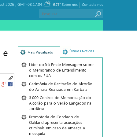
|
ust 2026 ,
GMT-08:17:04
6.73°
Sobre nós
Contacte nos
 e
Últimas Notícias
Mais Visualizado
Líder do Irã Emite Mensagem sobre
o Memorando de Entendimento
com os EUA
Cerimônia de Recitação do Alcorão
do Ashura Realizada em Karbala
3.000 Centros de Memorização do
Alcorão para o Verão Lançados na
Jordânia
Promotoria do Condado de
Oakland apresenta acusações
criminais em caso de ameaça a
mesquita