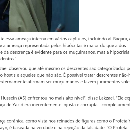
e essa ameaça interna em vários capítulos, incluindo al-Baqara, 
e a ameaça representada pelos hipócritas é maior do que a dos
ade da descrença é evidente para os muçulmanos, mas a hipocrisia
 dentro."
kzaei observou que até mesmo os descrentes são categorizados p
 hostis e aqueles que não são. É possível tratar descrentes não-
ue externamente afirmam ser muçulmanos e fazem juramentos sole
ussein (AS) enfrentou no mais alto nível", disse Lakzaei. "Ele ex
nça de Yazid era inerentemente injusta e corrupta - completame
a corânica, como vista nos reinados de figuras como o Profeta 
ayn, é baseada na verdade e na rejeição da falsidade. "O Profeta