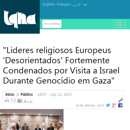
English
Français
.
.
فارسی
Versi Desktop
باز
و
بسته
کردن
"Lideres religiosos Europeus
منو
'Desorientados' Fortemente
Condenados por Visita a Israel
Durante Genocídio em Gaza"
Início
Público
18:07 - July 12, 2025
4471
Id de notícias: