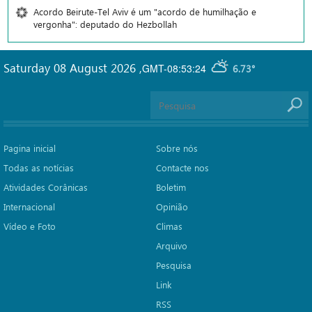
Acordo Beirute-Tel Aviv é um "acordo de humilhação e
vergonha": deputado do Hezbollah
Saturday 08 August 2026
,
GMT-08:53:24
6.73°
Pagina inicial
Sobre nós
Todas as notícias
Contacte nos
Atividades Corânicas
Boletim
Internacional
Opinião
Vídeo e Foto
Climas
Arquivo
Pesquisa
Link
RSS