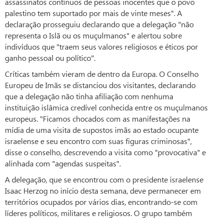
assassinatos contínuos de pessoas inocentes que o povo
palestino tem suportado por mais de vinte meses". A
declaração prosseguiu declarando que a delegação "não
representa o Islã ou os muçulmanos" e alertou sobre
indivíduos que "traem seus valores religiosos e éticos por
ganho pessoal ou político".
Críticas também vieram de dentro da Europa. O Conselho
Europeu de Imãs se distanciou dos visitantes, declarando
que a delegação não tinha afiliação com nenhuma
instituição islâmica credível conhecida entre os muçulmanos
europeus. "Ficamos chocados com as manifestações na
mídia de uma visita de supostos imãs ao estado ocupante
israelense e seu encontro com suas figuras criminosas",
disse o conselho, descrevendo a visita como "provocativa" e
alinhada com "agendas suspeitas".
A delegação, que se encontrou com o presidente israelense
Isaac Herzog no início desta semana, deve permanecer em
territórios ocupados por vários dias, encontrando-se com
líderes políticos, militares e religiosos. O grupo também