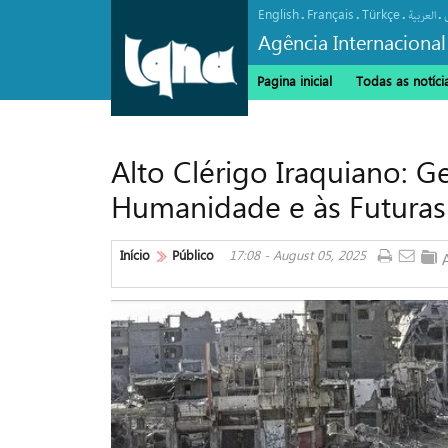
English
Français
Türkçe
.
.
.
.
العربیة
Agência Internacional
Pagina inicial
Todas as notíci
Alto Clérigo Iraquiano:
Humanidade e às Futuras
Início
Público
17:08 - August 05, 2025