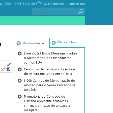
|
ust 2026 ,
GMT-14:22:00
6.73°
Sobre nós
Contacte nos
à
Últimas Notícias
Mais Visualizado
Líder do Irã Emite Mensagem sobre
o Memorando de Entendimento
com os EUA
Cerimônia de Recitação do Alcorão
do Ashura Realizada em Karbala
3.000 Centros de Memorização do
Alcorão para o Verão Lançados na
Jordânia
Promotoria do Condado de
Oakland apresenta acusações
criminais em caso de ameaça a
mesquita