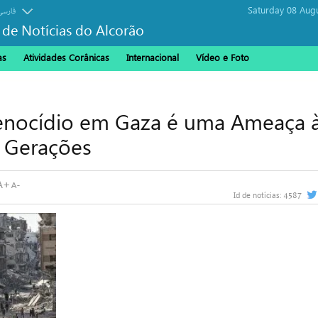
Saturday 08 Aug
فارسی
 de Notícias do Alcorão
as
Atividades Corânicas
Internacional
Vídeo e Foto
 Genocídio em Gaza é uma Ameaça 
 Gerações
4587
Id de notícias: