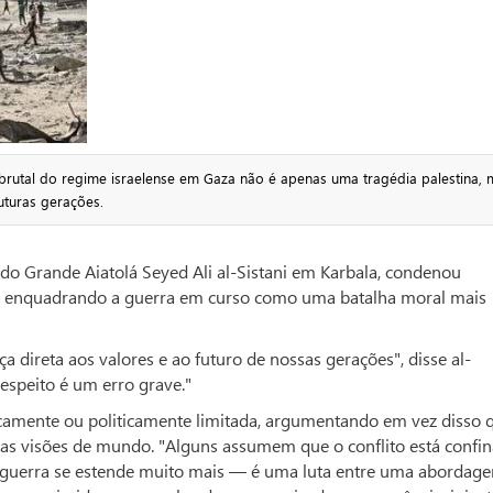
 brutal do regime israelense em Gaza não é apenas uma tragédia palestina, 
uturas gerações.
do Grande Aiatolá Seyed Ali al-Sistani em Karbala, condenou
a, enquadrando a guerra em curso como uma batalha moral mais
 direta aos valores e ao futuro de nossas gerações", disse al-
respeito é um erro grave."
ficamente ou politicamente limitada, argumentando em vez disso 
as visões de mundo. "Alguns assumem que o conflito está confi
ta guerra se estende muito mais — é uma luta entre uma abordag