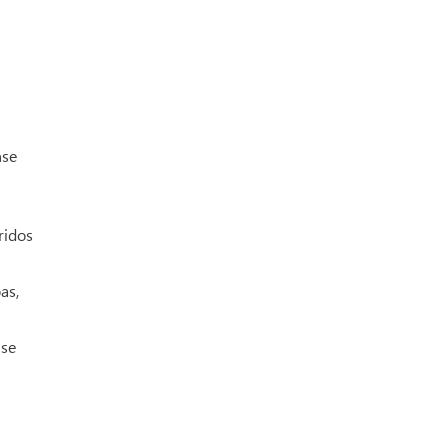
nse
ridos
as,
 se