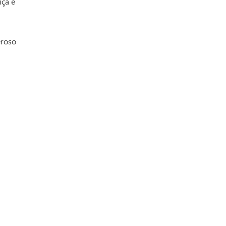
iça e
eroso