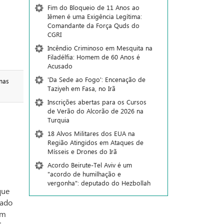
Fim do Bloqueio de 11 Anos ao
Iêmen é uma Exigência Legítima:
Comandante da Força Quds do
CGRI
Incêndio Criminoso em Mesquita na
Filadélfia: Homem de 60 Anos é
Acusado
'Da Sede ao Fogo': Encenação de
mas
Taziyeh em Fasa, no Irã
Inscrições abertas para os Cursos
de Verão do Alcorão de 2026 na
Turquia
18 Alvos Militares dos EUA na
Região Atingidos em Ataques de
Mísseis e Drones do Irã
Acordo Beirute-Tel Aviv é um
"acordo de humilhação e
vergonha": deputado do Hezbollah
que
nado
em