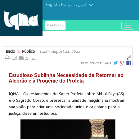
English
Français
.
.
فارسی
Versi Desktop
باز
و
بسته
کردن
منو
Início
Público
0:28 - August 21, 2025
4663
Id de notícias:
Estudioso Sublinha Necessidade de Retornar ao
Alcorão e à Progênie do Profeta
IQNA – Os testamentos do Santo Profeta sobre Ahl-ul-Bayt (AS)
e o Sagrado Corão, e preservar a unidade muçulmana mostram
sua visão para criar uma sociedade unida e orientada para a
justiça, disse um estudioso.