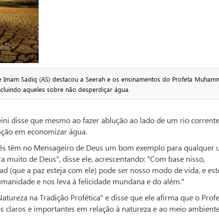
 Imam Sadiq (AS) destacou a Seerah e os ensinamentos do Profeta Muham
ncluindo aqueles sobre não desperdiçar água.
ini disse que mesmo ao fazer ablução ao lado de um rio corrente
tenção em economizar água.
ocês têm no Mensageiro de Deus um bom exemplo para qualquer
 muito de Deus", disse ele, acrescentando: "Com base nisso,
(que a paz esteja com ele) pode ser nosso modo de vida, e est
anidade e nos leva à felicidade mundana e do além."
Natureza na Tradição Profética" e disse que ele afirma que o Prof
ios claros e importantes em relação à natureza e ao meio ambiente