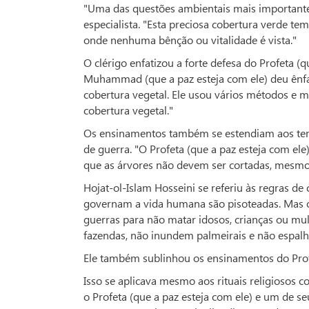
"Uma das questões ambientais mais importantes 
especialista. "Esta preciosa cobertura verde te
onde nenhuma bênção ou vitalidade é vista."
O clérigo enfatizou a forte defesa do Profeta (q
Muhammad (que a paz esteja com ele) deu ênfas
cobertura vegetal. Ele usou vários métodos e 
cobertura vegetal."
Os ensinamentos também se estendiam aos tempo
de guerra. "O Profeta (que a paz esteja com el
que as árvores não devem ser cortadas, mesmo
Hojat-ol-Islam Hosseini se referiu às regras d
governam a vida humana são pisoteadas. Mas o
guerras para não matar idosos, crianças ou mu
fazendas, não inundem palmeirais e não espalh
Ele também sublinhou os ensinamentos do Profet
Isso se aplicava mesmo aos rituais religiosos c
o Profeta (que a paz esteja com ele) e um de s