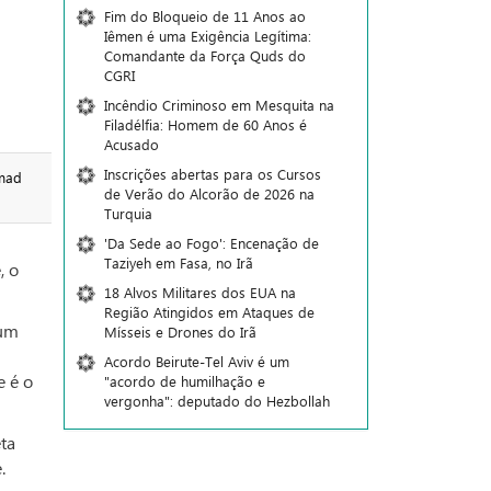
Fim do Bloqueio de 11 Anos ao
Iêmen é uma Exigência Legítima:
Comandante da Força Quds do
CGRI
Incêndio Criminoso em Mesquita na
Filadélfia: Homem de 60 Anos é
Acusado
Inscrições abertas para os Cursos
mad
de Verão do Alcorão de 2026 na
Turquia
'Da Sede ao Fogo': Encenação de
Taziyeh em Fasa, no Irã
, o
18 Alvos Militares dos EUA na
Região Atingidos em Ataques de
 um
Mísseis e Drones do Irã
Acordo Beirute-Tel Aviv é um
e é o
"acordo de humilhação e
vergonha": deputado do Hezbollah
eta
.