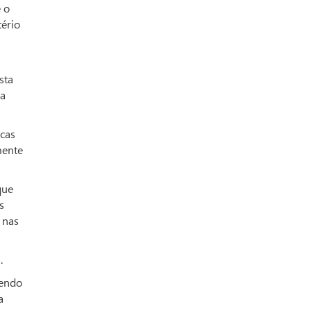
 o
tério
sta
 a
icas
mente
que
s
 nas
.
vendo
a