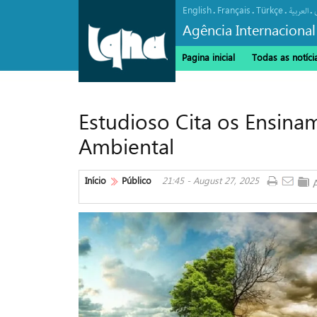
English
Français
Türkçe
.
.
.
.
العربیة
Agência Internacional
Pagina inicial
Todas as notíci
Estudioso Cita os Ensina
Ambiental
Início
Público
21:45 - August 27, 2025