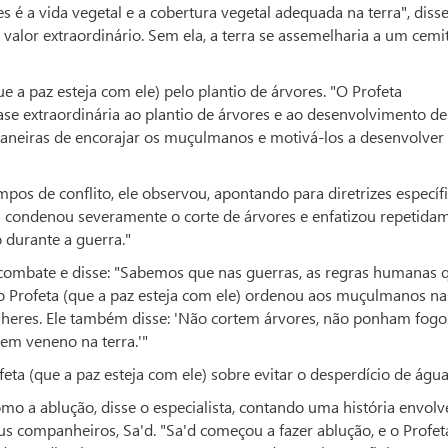
é a vida vegetal e a cobertura vegetal adequada na terra", disse
m valor extraordinário. Sem ela, a terra se assemelharia a um cemi
ue a paz esteja com ele) pelo plantio de árvores. "O Profeta
e extraordinária ao plantio de árvores e ao desenvolvimento de
maneiras de encorajar os muçulmanos e motivá-los a desenvolver
s de conflito, ele observou, apontando para diretrizes específ
e) condenou severamente o corte de árvores e enfatizou repetida
 durante a guerra."
e combate e disse: "Sabemos que nas guerras, as regras humanas 
 Profeta (que a paz esteja com ele) ordenou aos muçulmanos na
lheres. Ele também disse: 'Não cortem árvores, não ponham fogo
em veneno na terra.'"
a (que a paz esteja com ele) sobre evitar o desperdício de água
omo a ablução, disse o especialista, contando uma história envol
eus companheiros, Sa'd. "Sa'd começou a fazer ablução, e o Profet