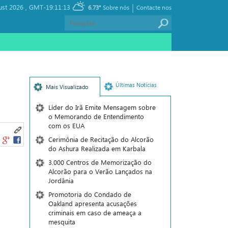
|
ust 2026 ,
GMT-19:11:13
6.73°
Sobre nós
Contacte nos
Últimas Notícias
Mais Visualizado
Líder do Irã Emite Mensagem sobre
o Memorando de Entendimento
com os EUA
Cerimônia de Recitação do Alcorão
do Ashura Realizada em Karbala
3.000 Centros de Memorização do
Alcorão para o Verão Lançados na
Jordânia
Promotoria do Condado de
Oakland apresenta acusações
criminais em caso de ameaça a
mesquita