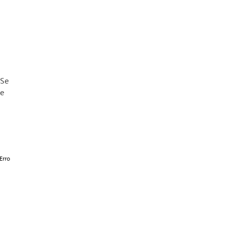
"Se
de
Erro