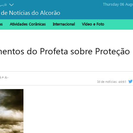
Thursday 06 Aug
فارسی
 de Notícias do Alcorão
as
Atividades Corânicas
Internacional
Vídeo e Foto
mentos do Profeta sobre Proteção
4692
Id de notícias: