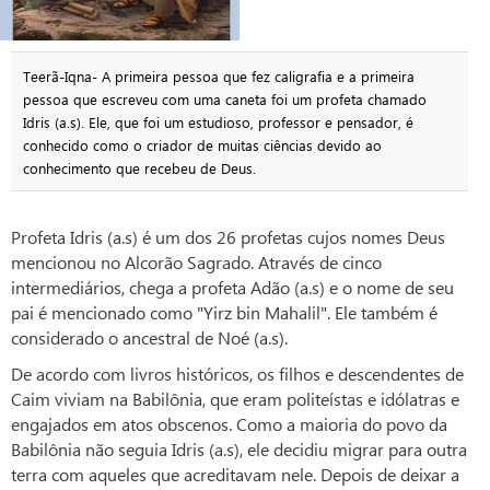
Teerã-Iqna- A primeira pessoa que fez caligrafia e a primeira
pessoa que escreveu com uma caneta foi um profeta chamado
Idris (a.s). Ele, que foi um estudioso, professor e pensador, é
conhecido como o criador de muitas ciências devido ao
conhecimento que recebeu de Deus.
Profeta Idris (a.s) é um dos 26 profetas cujos nomes Deus
mencionou no Alcorão Sagrado. Através de cinco
intermediários, chega a profeta Adão (a.s) e o nome de seu
pai é mencionado como "Yirz bin Mahalil". Ele também é
considerado o ancestral de Noé (a.s).
De acordo com livros históricos, os filhos e descendentes de
Caim viviam na Babilônia, que eram politeístas e idólatras e
engajados em atos obscenos. Como a maioria do povo da
Babilônia não seguia Idris (a.s), ele decidiu migrar para outra
terra com aqueles que acreditavam nele. Depois de deixar a