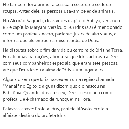
Ele também foi a primeira pessoa a costurar e costurar
roupas. Antes dele, as pessoas usavam peles de animais.
No Alcorão Sagrado, duas vezes (capítulo Anbiya, versículo
85 e capítulo Maryam, versículo 56) Idris (a.s) é mencionado
como um profeta sincero, paciente, justo, de alto status, e
informa que ele entrou na misericórdia de Deus.
Há disputas sobre o fim da vida ou carreira de Idris na Terra.
Em algumas narrações, afirma-se que Idris adorava a Deus
com seus companheiros especiais, que eram sete pessoas,
até que Deus levou a alma de Idris a um lugar alto.
Alguns dizem que Idris nasceu em uma região chamada
"Manaf" no Egito, e alguns dizem que ele nasceu na
Babilônia. Quando Idris cresceu, Deus o escolheu como
profeta. Ele é chamado de "Enoque" na Torá.
Palavras-chave: Profeta Idris, profeta filósofo, profeta
alfaiate, destino do profeta Idris