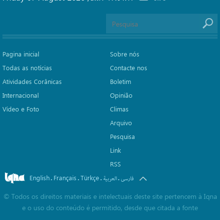
Pagina inicial
Sobre nós
Todas as notícias
Contacte nos
Atividades Corânicas
Boletim
Internacional
Opinião
Vídeo e Foto
Climas
Arquivo
Pesquisa
Link
RSS
English
Français
Türkçe
.
.
.
.
فارسی
العربیة
©
Todos os direitos materiais e intelectuais deste site pertencem à Iqna
e o uso do conteúdo é permitido, desde que citada a fonte