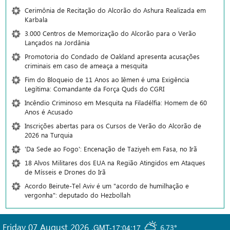
Cerimônia de Recitação do Alcorão do Ashura Realizada em
Karbala
3.000 Centros de Memorização do Alcorão para o Verão
Lançados na Jordânia
Promotoria do Condado de Oakland apresenta acusações
criminais em caso de ameaça a mesquita
Fim do Bloqueio de 11 Anos ao Iêmen é uma Exigência
Legítima: Comandante da Força Quds do CGRI
Incêndio Criminoso em Mesquita na Filadélfia: Homem de 60
Anos é Acusado
Inscrições abertas para os Cursos de Verão do Alcorão de
2026 na Turquia
'Da Sede ao Fogo': Encenação de Taziyeh em Fasa, no Irã
18 Alvos Militares dos EUA na Região Atingidos em Ataques
de Mísseis e Drones do Irã
Acordo Beirute-Tel Aviv é um "acordo de humilhação e
vergonha": deputado do Hezbollah
Friday 07 August 2026
,
GMT-17:04:17
6.73°