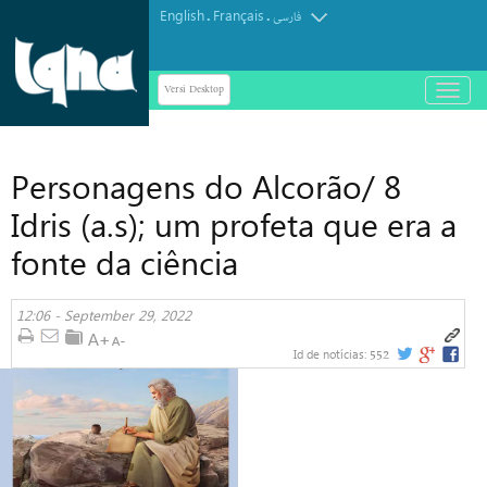
English
Français
.
.
فارسی
Versi Desktop
باز
و
بسته
کردن
Personagens do Alcorão/ 8
منو
Idris (a.s); um profeta que era a
fonte da ciência
12:06 - September 29, 2022
552
Id de notícias: