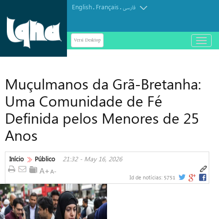
English
Français
.
.
فارسی
Versi Desktop
باز
و
بسته
کردن
Muçulmanos da Grã-Bretanha:
منو
Uma Comunidade de Fé
Definida pelos Menores de 25
Anos
Início
Público
21:32 - May 16, 2026
5751
Id de notícias: