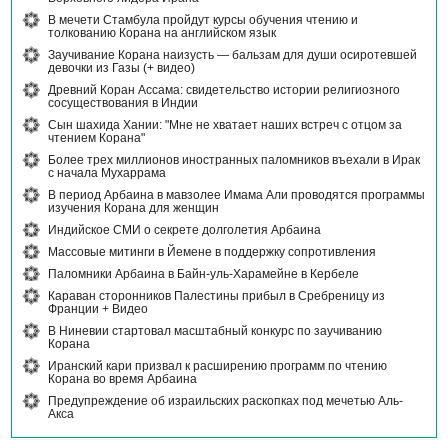
В мечети Стамбула пройдут курсы обучения чтению и
толкованию Корана на английском язык
Заучивание Корана наизусть — бальзам для души осиротевшей
девочки из Газы (+ видео)
Древний Коран Ассама: свидетельство истории религиозного
сосуществования в Индии
Сын шахида Хании: "Мне не хватает наших встреч с отцом за
чтением Корана"
Более трех миллионов иностранных паломников въехали в Ирак
с начала Мухаррама
В период Арбаина в мавзолее Имама Али проводятся программы
изучения Корана для женщин
Индийское СМИ о секрете долголетия Арбаина
Массовые митинги в Йемене в поддержку сопротивления
Паломники Арбаина в Байн-уль-Харамейне в Кербеле
Караван сторонников Палестины прибыл в Сребреницу из
Франции + Видео
В Ниневии стартовал масштабный конкурс по заучиванию
Корана
Иранский кари призвал к расширению программ по чтению
Корана во время Арбаина
Предупреждение об израильских раскопках под мечетью Аль-
Акса