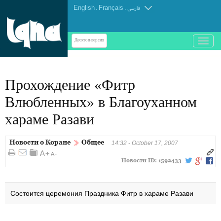
English
.
Français
.
فارسی
باز
Десктоп-версия
و
بسته
کردن
Прохождение «Фитр
منو
Влюбленных» в Благоуханном
хараме Разави
Новости о Коране
Общее
14:32 - October 17, 2007
Новости ID:
1592433
Состоится церемония Праздника Фитр в хараме Разави