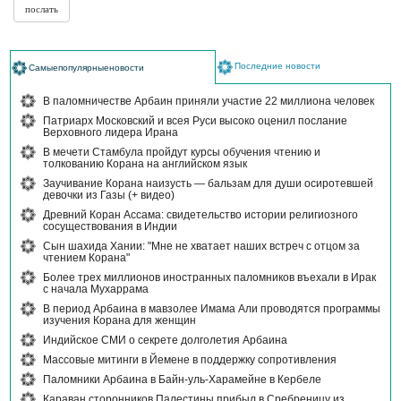
Последние новости
Самыепопулярныеновости
В паломничестве Арбаин приняли участие 22 миллиона человек
Патриарх Московский и всея Руси высоко оценил послание
Верховного лидера Ирана
В мечети Стамбула пройдут курсы обучения чтению и
толкованию Корана на английском язык
Заучивание Корана наизусть — бальзам для души осиротевшей
девочки из Газы (+ видео)
Древний Коран Ассама: свидетельство истории религиозного
сосуществования в Индии
Сын шахида Хании: "Мне не хватает наших встреч с отцом за
чтением Корана"
Более трех миллионов иностранных паломников въехали в Ирак
с начала Мухаррама
В период Арбаина в мавзолее Имама Али проводятся программы
изучения Корана для женщин
Индийское СМИ о секрете долголетия Арбаина
Массовые митинги в Йемене в поддержку сопротивления
Паломники Арбаина в Байн-уль-Харамейне в Кербеле
Караван сторонников Палестины прибыл в Сребреницу из