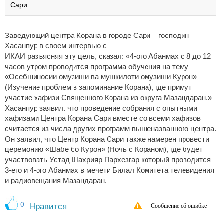
Сари.
Заведующий центра Корана в городе Сари – господин
Хасанпур в своем интервью с
ИКАИ разъясняя эту цель, сказал: «4-ого Абанмах с 8 до 12
часов утром проводится программа обучения на тему
«Осебшиносии омузиши ва мушкилоти омузиши Курон»
(Изучение проблем в запоминание Корана), где примут
участие хафизи Священного Корана из округа Мазандаран.»
Хасанпур заявил, что проведение собрания с опытными
хафизами Центра Корана Сари вместе со всеми хафизов
считается из числа других программ вышеназванного центра.
Он заявил, что Центр Корана Сари также намерен провести
церемонию «Шабе бо Курон» (Ночь с Кораном), где будет
участвовать Устад Шахрияр Пархезгар который проводится
3-его и 4-ого Абанмах в мечети Билал Комитета телевидения
и радиовещания Мазандаран.
0
Нравится
Сообщение об ошибке