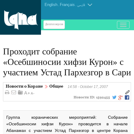
English
.
Français
.
فارسی
باز
Десктоп-версия
و
بسته
کردن
Проходит собрание
منو
«Осебшиносии хифзи Курон» с
участием Устад Пархезгор в Сари
Новости о Коране
Общее
14:58 - October 17, 2007
Новости ID:
1592455
Группа коранических мероприятий: Собрание
«Осебшиносии хифзи Курон» проводится в начале
Абанамах с участием Устад Пархезгор в центре Корана