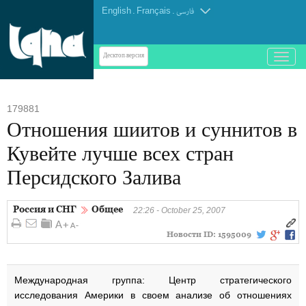
English
.
Français
.
فارسی
باز
Десктоп-версия
و
بسته
کردن
179881
منو
Отношения шиитов и суннитов в
Кувейте лучше всех стран
Персидского Залива
Россия и СНГ
Общее
22:26 - October 25, 2007
Новости ID:
1595009
Международная группа: Центр стратегического
исследования Америки в своем анализе об отношениях