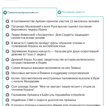
Последние новости
Самыепопулярныеновости
В паломничестве Арбаин приняли участие 22 миллиона человек
Патриарх Московский и всея Руси высоко оценил послание
Верховного лидера Ирана
Лидер йеменской «Ансаруллы»: Дом Саудиты защищают
сионистов всеми силами
В мечети Стамбула пройдут курсы обучения чтению и
толкованию Корана на английском язык
Заучивание Корана наизусть — бальзам для души осиротевшей
девочки из Газы (+ видео)
Древний Коран Ассама: свидетельство истории религиозного
сосуществования в Индии
Серия мощных взрывов прогремела на юге Ливана
Массовые митинги в Йемене в поддержку сопротивления
Более трех миллионов иностранных паломников въехали в Ирак
с начала Мухаррама
Сын шахида Хании: "Мне не хватает наших встреч с отцом за
чтением Корана"
Паломники Арбаина в Байн-уль-Харамейне в Кербеле
Индийское СМИ о секрете долголетия Арбаина
В период Арбаина в мавзолее Имама Али проводятся программы