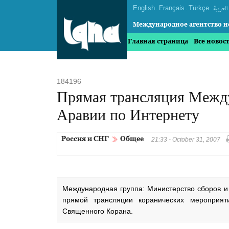
English
.
Français
.
Türkçe
.
العربیة
Международное агентство н
Главная страница
Все новос
184196
Прямая трансляция Межд
Аравии по Интернету
Россия и СНГ
Общее
21:33 - October 31, 2007
Международная группа: Министерство сборов и
прямой трансляции коранических мероприят
Священного Корана.