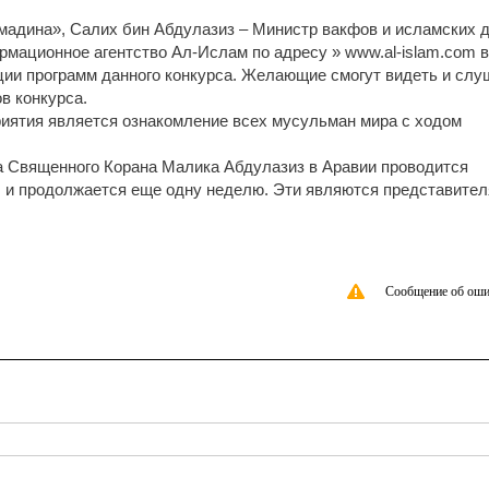
мадина», Салих бин Абдулазиз – Министр вакфов и исламских 
ормационное агентство Ал-Ислам по адресу » www.al-islam.com в
ции программ данного конкурса. Желающие смогут видеть и слу
в конкурса.
риятия является ознакомление всех мусульман мира с ходом
а Священного Корана Малика Абдулазиз в Аравии проводится
е, и продолжается еще одну неделю. Эти являются представите
Сообщение об оши