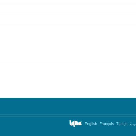
.
.
.
عربیة
English
Français
Türkçe