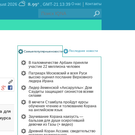
|
8.99°
, Friday 07 August 2026
GMT-21:13:39
О нас
Контакты
Последние новости
Самыепопулярныеновости
В паломничестве Арбаин приняли
участие 22 миллиона человек
Патриарх Московский и всея Руси
высоко оценил послание Верховного
лидера Ирана
Лидер йеменской «Ансаруллы»: Дом
Саудиты защищают сионистов всеми
силами
В мечети Стамбула пройдут курсы
обучения чтению и толкованию Корана
на английском язык
а для
Заучивание Корана наизусть —
курса
бальзам для души осиротевшей
девочки из Газы (+ видео)
Древний Коран Ассама: свидетельство