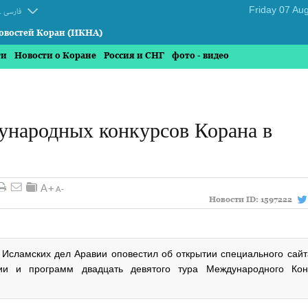
.
فارسی
овостей Коран (ИКНА)
ти
Новости о Коране
Россия и СНГ
фото - видео
ународных конкурсов Корана в
Новости ID:
1597222
 Исламских дел Аравии оповестил об открытии специального сайт
ии и программ двадцать девятого тура Международного Кон