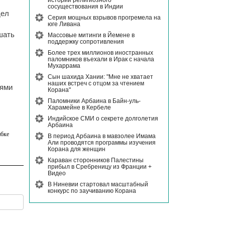
истории религиозного
сосуществования в Индии
дел
Серия мощных взрывов прогремела на
юге Ливана
шать
Массовые митинги в Йемене в
поддержку сопротивления
Более трех миллионов иностранных
паломников въехали в Ирак с начала
Мухаррама
Сын шахида Хании: "Мне не хватает
наших встреч с отцом за чтением
лями
Корана"
Паломники Арбаина в Байн-уль-
Харамейне в Кербеле
Индийское СМИ о секрете долголетия
Арбаина
бке
В период Арбаина в мавзолее Имама
Али проводятся программы изучения
Корана для женщин
Караван сторонников Палестины
прибыл в Сребреницу из Франции +
Видео
В Ниневии стартовал масштабный
конкурс по заучиванию Корана