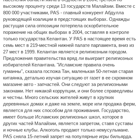
высокому проценту среди 13 государств Малайзии. Вместе с
800 000 участниками, PAS - главный конкурент Абдулла
руководящей коалиции в предстоящих выборах. Однажды
растущая сила оппозиции потерпела оскорбительное
поражение на общих выборах в 2004, оставляя в контроле
только государства Келантан. У PAS в настоящее время есть
семь мест в 219-местной нижней палате парламента, вниз из
27 мест в 1999. Келантан является религиозным городом.
Предложения правительства вряд ли выиграет религиозных
избирателей Келантана. "Исламские правила очень
гуманны", сказала госпожа Тан, маленькая 50-летная старая
китаянка, детально изучая ситуацию от газет в ее скромном
магазине авто - запчастей. Они следуют за религиозными
законами. Нет никакой коррупции, и они более справедливы
и честны. Много сельских жителей живут в хрупких
деревянных домах и даже на земле, море или продажа ферм,
является для них способом для проживания. Государство,
имеет больше Исламских религиозных школ, которое в
других частей Малайзии, является запретом, ставя суставы
и ночные клубы. Алкоголь продают только немусульмане.
PAS сняла 15-летний запрет на популярные игры бильярда.