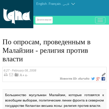
English
.
Français
.
فارسی
باز
Десктоп-версия
و
بسته
کردن
По опросам, проведенным в
منو
Малайзии - религия против
власти
6:27 - February 08, 2008
Новости ID:
1627260
Большинство мусульман Малайзии, которые готовятся к
всеобщим выборам, политические линии фронта в северном
государстве Келантан весьма ясны: религия против власти.