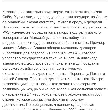
Келантан настоятельно ориентируется на религию, сказал
Сайид Хусин Али, лидер ведущей партии государства Ислам
сэ-Малайзии, сказал агентству Рейтер в среду, 6 февраля.
Что касается их, то важно, не материальность, а духовность.
PAS, конечно же, обращается к такому виду религиозного
консерватизма. Малазийцы, вероятно, пойдут на
федеральные и государственные выборы в марте. Премьер-
министр Абдулла Бадави обещал миллионы долларов
инвестиций для разделения Келантан от PAS, которое
управляло государством в течение 18 лет. 34 миллиард
американских долларов были привлечены для создания
сельского хозяйство, энергии и центр туризма,
охватывающего государства Келантан, Теренггану, Паханг и
частей Джохор. Проект представляет Келантан как быстро
развивающийся центр сельского хозяйства с фермами
развивающих коз, рыб и кенаф. Маленькая сельская область
с населением 1.4 миллионов человек, экономический рост
страны, которое составляли фрукты в прошлом
десятилетие. По официальным данным одна десятая
населения области жила в бедности в 2004, третьей по