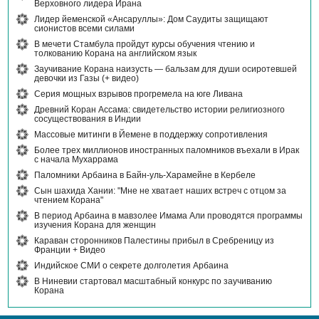
Верховного лидера Ирана
Лидер йеменской «Ансаруллы»: Дом Саудиты защищают
сионистов всеми силами
В мечети Стамбула пройдут курсы обучения чтению и
толкованию Корана на английском язык
Заучивание Корана наизусть — бальзам для души осиротевшей
девочки из Газы (+ видео)
Серия мощных взрывов прогремела на юге Ливана
Древний Коран Ассама: свидетельство истории религиозного
сосуществования в Индии
Массовые митинги в Йемене в поддержку сопротивления
Более трех миллионов иностранных паломников въехали в Ирак
с начала Мухаррама
Паломники Арбаина в Байн-уль-Харамейне в Кербеле
Сын шахида Хании: "Мне не хватает наших встреч с отцом за
чтением Корана"
В период Арбаина в мавзолее Имама Али проводятся программы
изучения Корана для женщин
Караван сторонников Палестины прибыл в Сребреницу из
Франции + Видео
Индийское СМИ о секрете долголетия Арбаина
В Ниневии стартовал масштабный конкурс по заучиванию
Корана