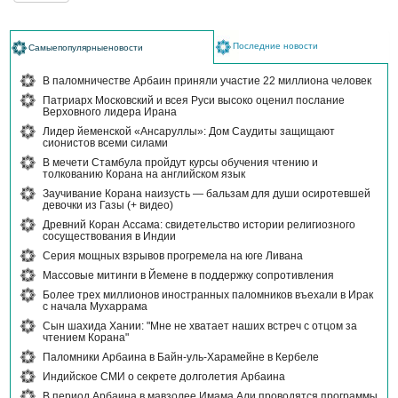
Последние новости
Самыепопулярныеновости
В паломничестве Арбаин приняли участие 22 миллиона человек
Патриарх Московский и всея Руси высоко оценил послание
Верховного лидера Ирана
Лидер йеменской «Ансаруллы»: Дом Саудиты защищают
сионистов всеми силами
В мечети Стамбула пройдут курсы обучения чтению и
толкованию Корана на английском язык
Заучивание Корана наизусть — бальзам для души осиротевшей
девочки из Газы (+ видео)
Древний Коран Ассама: свидетельство истории религиозного
сосуществования в Индии
Серия мощных взрывов прогремела на юге Ливана
Массовые митинги в Йемене в поддержку сопротивления
Более трех миллионов иностранных паломников въехали в Ирак
с начала Мухаррама
Сын шахида Хании: "Мне не хватает наших встреч с отцом за
чтением Корана"
Паломники Арбаина в Байн-уль-Харамейне в Кербеле
Индийское СМИ о секрете долголетия Арбаина
В период Арбаина в мавзолее Имама Али проводятся программы