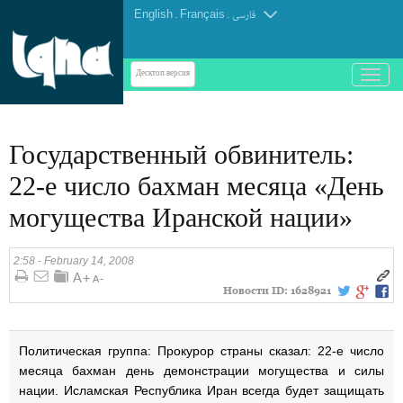
English
.
Français
.
فارسی
باز
Десктоп-версия
و
بسته
کردن
Государственный обвинитель:
منو
22-е число бахман месяца «День
могущества Иранской нации»
2:58 - February 14, 2008
Новости ID:
1628921
Политическая группа: Прокурор страны сказал: 22-е число
месяца бахман день демонстрации могущества и силы
нации. Исламская Республика Иран всегда будет защищать