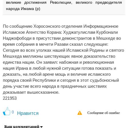
великие достижения Революции, великого предводителя
народа Имама (р)
По сообщению Хоросонского отделения Информационное
Исламское Агентство Корана: Худжатулислам Курбонали
Наджофободи в присутствии демонстрантов в Мешхеде во
время собрания в мечети Разави сказал следующее:
Сегодня во всех уголках нашей Исламской Родины и святого
Мешхеда миллионы шествующих явное доказательство
единства нации. Он заявил: набожная и революционная
нация Ирана в любой нужной ситуации готова показать и
доказать, на любой арене мощь и величие исламского
порядка своей Республики и сегодня в этот судьбоносный
день участие всего народа в праздничных шествиях
доказывает вышесказанное.
221953
0
Нравится
Сообщение об ошибке
Ваш комментарий