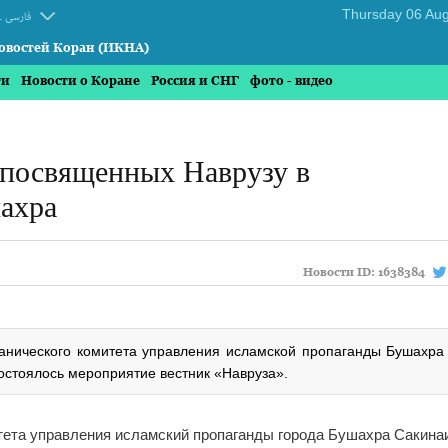
.
فارسی
овостей Коран (ИКНА)
ти
Новости о Коране
Россия и СНГ
фото - видео
 посвященных Наврузу в
ахра
Новости ID:
1638384
ранического комитета управления исламской пропаганды Бушахра 
остоялось мероприятие вестник «Навруза».
тета управления исламский пропаганды города Бушахра Сакина