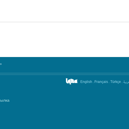
°
.
.
.
عربیة
English
Français
Türkçe
сылка