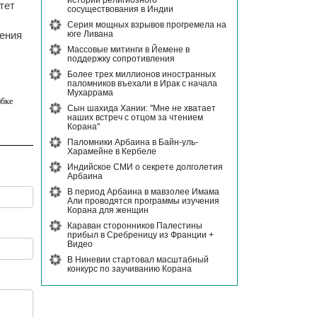
истории религиозного
тет
сосуществования в Индии
Серия мощных взрывов прогремела на
юге Ливана
ления
Массовые митинги в Йемене в
поддержку сопротивления
Более трех миллионов иностранных
паломников въехали в Ирак с начала
Мухаррама
бке
Сын шахида Хании: "Мне не хватает
наших встреч с отцом за чтением
Корана"
Паломники Арбаина в Байн-уль-
Харамейне в Кербеле
Индийское СМИ о секрете долголетия
Арбаина
В период Арбаина в мавзолее Имама
Али проводятся программы изучения
Корана для женщин
Караван сторонников Палестины
прибыл в Сребреницу из Франции +
Видео
В Ниневии стартовал масштабный
конкурс по заучиванию Корана