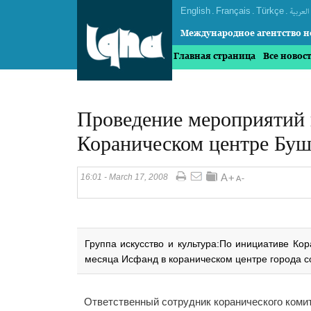
English
.
Français
.
Türkçe
.
العربیة
Международное агентство н
Главная страница
Все новос
Проведение мероприятий
Кораническом центре Буш
16:01 - March 17, 2008
Группа искусство и культура:По инициативе Ко
месяца Исфанд в кораническом центре города с
Ответственный сотрудник коранического коми