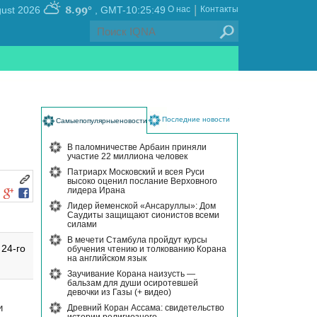
|
8.99°
, Thursday 06 August 2026
GMT-10:25:49
О нас
Контакты
Последние новости
Самыепопулярныеновости
В паломничестве Арбаин приняли
участие 22 миллиона человек
Патриарх Московский и всея Руси
высоко оценил послание Верховного
лидера Ирана
Лидер йеменской «Ансаруллы»: Дом
Саудиты защищают сионистов всеми
силами
В мечети Стамбула пройдут курсы
24-го
обучения чтению и толкованию Корана
на английском язык
Заучивание Корана наизусть —
бальзам для души осиротевшей
девочки из Газы (+ видео)
и
Древний Коран Ассама: свидетельство