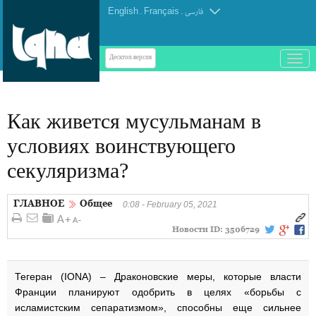
English
.
Français
.
فارسی
باز
Десктоп-версия
و
بسته
کردن
Как живется мусульманам в
منو
условиях воинствующего
секуляризма?
ГЛАВНОЕ
Общее
0:08 - February 05, 2021
Новости ID:
3506729
Тегеран (IONA) – Драконовские меры, которые власти
Франции планируют одобрить в целях «борьбы с
исламистским сепаратизмом», способны еще сильнее