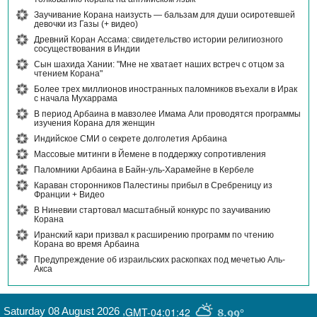
Заучивание Корана наизусть — бальзам для души осиротевшей
девочки из Газы (+ видео)
Древний Коран Ассама: свидетельство истории религиозного
сосуществования в Индии
Сын шахида Хании: "Мне не хватает наших встреч с отцом за
чтением Корана"
Более трех миллионов иностранных паломников въехали в Ирак
с начала Мухаррама
В период Арбаина в мавзолее Имама Али проводятся программы
изучения Корана для женщин
Индийское СМИ о секрете долголетия Арбаина
Массовые митинги в Йемене в поддержку сопротивления
Паломники Арбаина в Байн-уль-Харамейне в Кербеле
Караван сторонников Палестины прибыл в Сребреницу из
Франции + Видео
В Ниневии стартовал масштабный конкурс по заучиванию
Корана
Иранский кари призвал к расширению программ по чтению
Корана во время Арбаина
Предупреждение об израильских раскопках под мечетью Аль-
Акса
Saturday 08 August 2026
,
GMT-04:01:42
8.99°