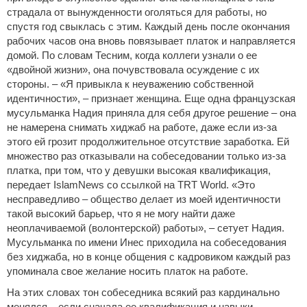
страдала от вынужденности оголяться для работы, но
спустя год свыклась с этим. Каждый день после окончания
рабочих часов она вновь повязывает платок и направляется
домой. По словам Тесним, когда коллеги узнали о ее
«двойной жизни», она почувствовала осуждение с их
стороны. – «Я привыкла к неуважению собственной
идентичности», – признает женщина. Еще одна французская
мусульманка Надия приняла для себя другое решение – она
не намерена снимать хиджаб на работе, даже если из-за
этого ей грозит продолжительное отсутствие заработка. Ей
множество раз отказывали на собеседовании только из-за
платка, при том, что у девушки высокая квалификация,
передает IslamNews со ссылкой на TRT World. «Это
несправедливо – общество делает из моей идентичности
такой высокий барьер, что я не могу найти даже
неоплачиваемой (волонтерской) работы», – сетует Надия.
Мусульманка по имени Инес приходила на собеседования
без хиджаба, но в конце общения с кадровиком каждый раз
упоминала свое желание носить платок на работе.
На этих словах тон собеседника всякий раз кардинально