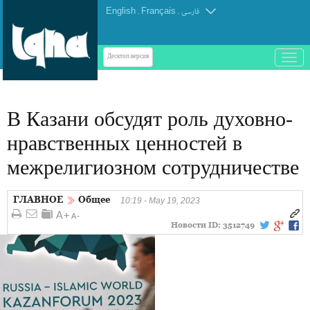
English
.
Français
.
فارسی
باز
Десктоп-версия
و
بسته
کردن
В Казани обсудят роль духовно-
منو
нравственных ценностей в
межрелигиозном сотрудничестве
ГЛАВНОЕ
Общее
10:19 - May 19, 2023
Новости ID:
3512749