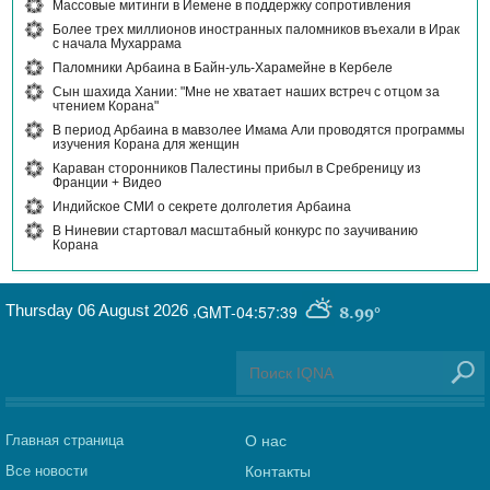
Массовые митинги в Йемене в поддержку сопротивления
Более трех миллионов иностранных паломников въехали в Ирак
с начала Мухаррама
Паломники Арбаина в Байн-уль-Харамейне в Кербеле
Сын шахида Хании: "Мне не хватает наших встреч с отцом за
чтением Корана"
В период Арбаина в мавзолее Имама Али проводятся программы
изучения Корана для женщин
Караван сторонников Палестины прибыл в Сребреницу из
Франции + Видео
Индийское СМИ о секрете долголетия Арбаина
В Ниневии стартовал масштабный конкурс по заучиванию
Корана
Thursday 06 August 2026
,
GMT-04:57:39
8.99°
Главная страница
О нас
Все новости
Контакты