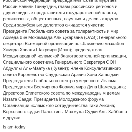
Российской Федерации, председатель Совета муфтиев
России Равиль Гайнутдин, главы российских регионов и
другие видные представители государственной власти,
религиозных, общественных, научных и деловых кругов.
Среди зарубежных делегатов ожидается участие
Президента Глобального совета за толерантность и мир
Ахмеда бин Мохаммада Аль Джарвана (ОАЭ); Генерального
секретаря Всемирной организации по сближению мазхабов
Хамида Хавали Шахрияри (Иран); председателя
Международной исламской благотворительной организации,
Специального советника Генерального Секретаря ООН
Абдуллы Аль-Маатука (Кувейт); Члена Консультативного
совета Королевства Саудовская Аравия Хани Хашогджи;
Председателя Глобального центра умеренного Ислама,
Председателя Всемирного Форума мира Дина Шамсуддина;
Директора Египетского совета по международным делам
Иззата Саада; Президента Молодежного форума
Организации исламского сотрудничества Тахи Айхана;
Верховного судьи Палестины Махмуда Судки Аль-Хаббаша
и других.
Islam-today