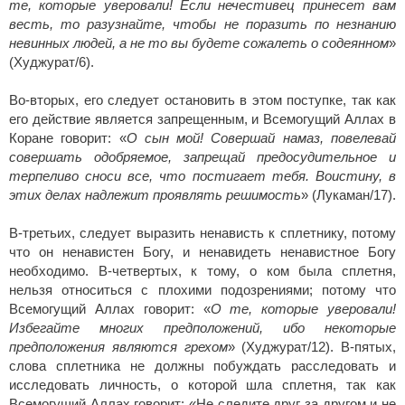
те, которые уверовали! Если нечестивец принесет вам
весть, то разузнайте, чтобы не поразить по незнанию
невинных людей, а не то вы будете сожалеть о содеянном
»
(Худжурат/6).
Во-вторых, его следует остановить в этом поступке, так как
его действие является запрещенным, и Всемогущий Аллах в
Коране говорит: «
О сын мой! Совершай намаз, повелевай
совершать одобряемое, запрещай предосудительное и
терпеливо сноси все, что постигает тебя. Воистину, в
этих делах надлежит проявлять решимость
» (Лукаман/17).
В-третьих, следует выразить ненависть к сплетнику, потому
что он ненавистен Богу, и ненавидеть ненавистное Богу
необходимо. В-четвертых, к тому, о ком была сплетня,
нельзя относиться с плохими подозрениями; потому что
Всемогущий Аллах говорит: «
О те, которые уверовали!
Избегайте многих предположений, ибо некоторые
предположения являются грехом
» (Худжурат/12). В-пятых,
слова сплетника не должны побуждать расследовать и
исследовать личность, о которой шла сплетня, так как
Всемогущий Аллах говорит: «Не следите друг за другом и не