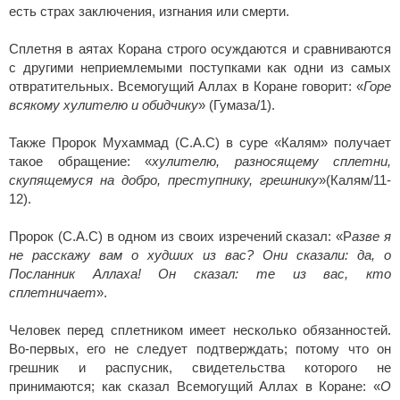
есть страх заключения, изгнания или смерти.
Сплетня в аятах Корана строго осуждаются и сравниваются
с другими неприемлемыми поступками как одни из самых
отвратительных. Всемогущий Аллах в Коране говорит: «
Горе
всякому хулителю и обидчику
» (Гумаза/1).
Также Пророк Мухаммад (С.А.С) в суре «Калям» получает
такое обращение: «
хулителю, разносящему сплетни,
скупящемуся на добро, преступнику, грешнику
»(Калям/11-
12).
Пророк (С.А.С) в одном из своих изречений сказал: «Р
азве я
не расскажу вам о худших из вас? Они сказали: да, о
Посланник Аллаха! Он сказал: те из вас, кто
сплетничает
».
Человек перед сплетником имеет несколько обязанностей.
Во-первых, его не следует подтверждать; потому что он
грешник и распусник, свидетельства которого не
принимаются; как сказал Всемогущий Аллах в Коране: «
О