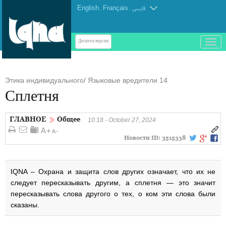
English
.
Français
.
فارسی
باز
Десктоп-версия
و
بسته
کردن
Этика индивидуального/ Языковые вредители 14
منو
Сплетня
ГЛАВНОЕ
Общее
10:18 - October 27, 2024
Новости ID:
3515338
IQNA – Охрана и защита слов других означает, что их не
следует пересказывать другим, а сплетня — это значит
пересказывать слова другого о тех, о ком эти слова были
сказаны.