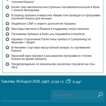
чтением Корана"
Более трех миллионов иностранных паломников въехали в Ирак
с начала Мухаррама
В период Арбаина в мавзолее Имама Али проводятся программы
изучения Корана для женщин
Индийское СМИ о секрете долголетия Арбаина
Массовые митинги в Йемене в поддержку сопротивления
Паломники Арбаина в Байн-уль-Харамейне в Кербеле
Караван сторонников Палестины прибыл в Сребреницу из
Франции + Видео
В Ниневии стартовал масштабный конкурс по заучиванию
Корана
Иранский кари призвал к расширению программ по чтению
Корана во время Арбаина
Предупреждение об израильских раскопках под мечетью Аль-
Акса
Saturday 08 August 2026
,
GMT-10:09:13
8.99°