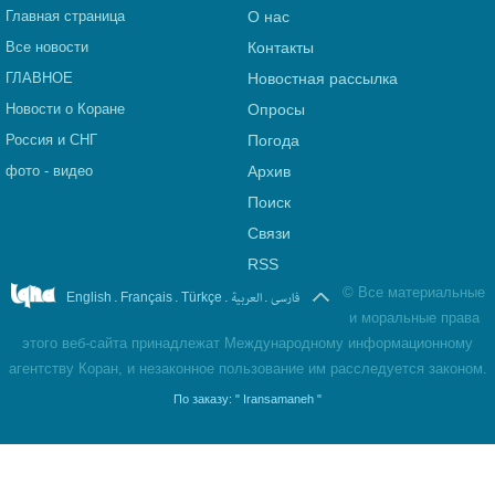
Главная страница
О нас
Все новости
Контакты
ГЛАВНОЕ
Новостная рассылка
Новости о Коране
Опросы
Россия и СНГ
Погода
фото - видео
Архив
Поиск
Связи
RSS
©
Все материальные
.
.
.
العربیة
.
فارسی
English
Français
Türkçe
и моральные права
этого веб-сайта принадлежат Международному информационному
агентству Коран, и незаконное пользование им расследуется законом.
По заказу:
" Iransamaneh "