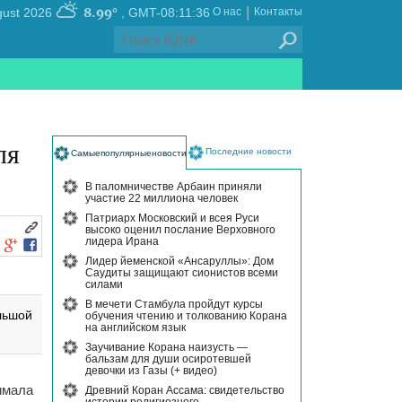
|
8.99°
, Friday 07 August 2026
GMT-08:11:36
О нас
Контакты
ля
Последние новости
Самыепопулярныеновости
В паломничестве Арбаин приняли
участие 22 миллиона человек
Патриарх Московский и всея Руси
высоко оценил послание Верховного
лидера Ирана
Лидер йеменской «Ансаруллы»: Дом
Саудиты защищают сионистов всеми
силами
В мечети Стамбула пройдут курсы
льшой
обучения чтению и толкованию Корана
на английском язык
Заучивание Корана наизусть —
бальзам для души осиротевшей
девочки из Газы (+ видео)
имала
Древний Коран Ассама: свидетельство