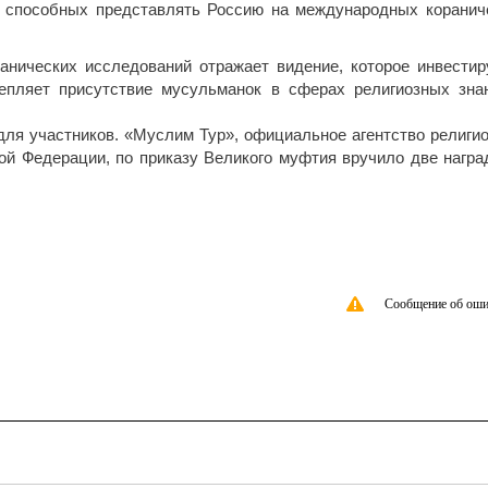
, способных представлять Россию на международных коранич
нических исследований отражает видение, которое инвестир
епляет присутствие мусульманок в сферах религиозных зна
ля участников. «Муслим Тур», официальное агентство религио
й Федерации, по приказу Великого муфтия вручило две награ
Сообщение об оши