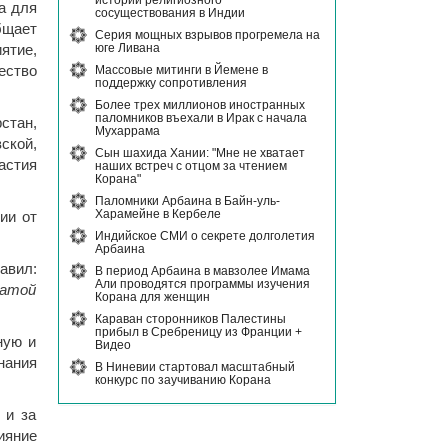
истории религиозного
а для
сосуществования в Индии
бщает
Серия мощных взрывов прогремела на
юге Ливана
ятие,
Массовые митинги в Йемене в
ество
поддержку сопротивления
Более трех миллионов иностранных
паломников въехали в Ирак с начала
стан,
Мухаррама
ской,
Сын шахида Хании: "Мне не хватает
астия
наших встреч с отцом за чтением
Корана"
Паломники Арбаина в Байн-уль-
Харамейне в Кербеле
ии от
Индийское СМИ о секрете долголетия
Арбаина
авил:
В период Арбаина в мавзолее Имама
Али проводятся программы изучения
цатой
Корана для женщин
Караван сторонников Палестины
прибыл в Сребреницу из Франции +
ную и
Видео
нания
В Ниневии стартовал масштабный
конкурс по заучиванию Корана
 и за
ияние