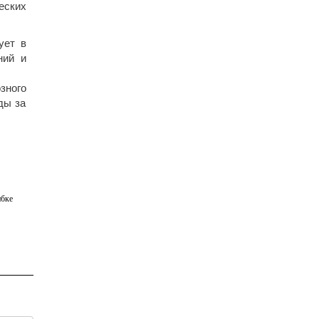
еских
ует в
ний и
зного
ды за
бке