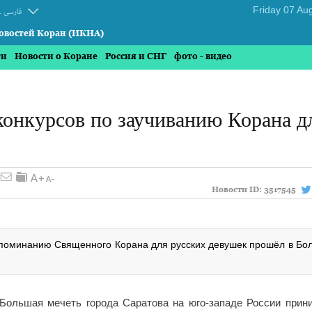
.
فارسی
овостей Коран (ИКНА)
ти
Новости о Коране
Россия и СНГ
фото - видео
конкурсов по заучиванию Корана д
Новости ID:
3517545
запоминанию Священного Корана для русских девушек прошёл в Бо
Большая мечеть города Саратова на юго-западе России прин