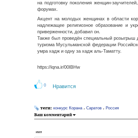
на подготовку поколения женщин-заучителей
форумах.
Акцент на молодых женщинах в области кора
надлежащее религиозное образование и укр
приверженности, добавил он.
Также был проведён специальный розыгрыш д
туризма Мусульманской федерации Российско
умра хадж и одну за хадж аль-Таматту.
https://iqna.ir/00IBHw
0
Нравится
теги:
،
،
конкурс Корана
Саратов
Россия
Ваш комментарий
имя