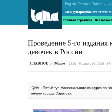
English
.
Français
.
Türkçe
.
العربیة
Международное агентство н
Главная страница
Все новос
Проведение 5-го издания 
девочек в России
ГЛАВНОЕ
Общее
15:01 - February 09, 2026
IQNA – Пятый тур Национального конкурса по 
мечети города Саратова.