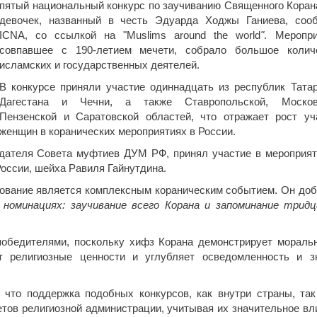
пятый национальный конкурс по заучиванию Священного Коран
девочек, названный в честь Эдуарда Ходжы Ганиева, соо
ICNA, со ссылкой на "Muslims around the world
"
. Меропри
совпавшее с 190-летием мечети, собрало большое колич
исламских и государственных деятелей.
В конкурсе приняли участие одиннадцать из республик Татар
Дагестана и Чечни, а также Ставропольской, Москов
Пензенской и Саратовской областей, что отражает рост уч
женщин в коранических мероприятиях в России.
дателя Совета муфтиев ДУМ РФ, принял участие в мероприят
оссии, шейха Равиля Гайнутдина.
нование является комплексным кораническим событием. Он доб
 номинациях: заучивание всего Корана и запоминание трид
победителями, поскольку хифз Корана демонстрирует мораль
ет религиозные ценности и углубляет осведомленность и з
что поддержка подобных конкурсов, как внутри страны, так
етов религиозной администрации, учитывая их значительное вл