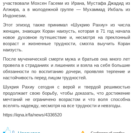
участвовали Мохсен Гасеми из Ирана, Мустафа Джадид из
Алжира, а в молодежной группе — Мухаммад Икбаль из
Индонезии.
Этот эпизод также принимал «Шукрию Рахиу» из числа
женщин, знающих Коран наизусть, которая в 71 год начала
новое духовное путешествие и, несмотря на преклонный
возраст и жизненные трудности, смогла выучить Коран
наизусть.
После мученической смерти мужа и братьев она много лет
провела в страданиях и лишениях и взяла на себя большие
обязанности по воспитанию дочери, проявляя терпение и
настойчивость перед лицом трудностей.
Шукрия Рахиу сегодня с верой и твердой решимостью
продолжает свою борьбу, чтобы доказать, что достижение
мечтаний не ограничено возрастом и что воля способна
вселять надежду, несмотря на все трудности и невзгоды.
https://iqna.ir/fa/news/4336520
0