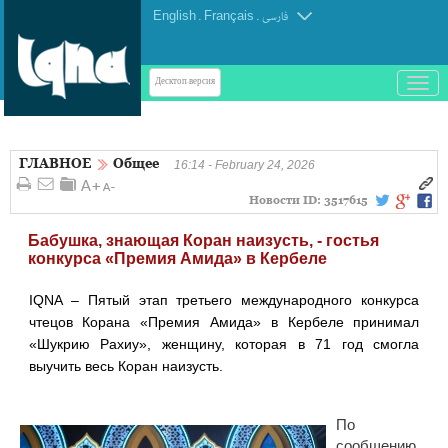
English
.
Français
.
فارسی
باز
Десктоп-версия
و
بسته
کردن
ГЛАВНОЕ
Общее
منو
16:14 - February 24, 2026
Новости ID:
3517615
Бабушка, знающая Коран наизусть, - гостья
конкурса «Премия Амида» в Кербеле
IQNA – Пятый этап третьего международного конкурса
чтецов Корана «Премия Амида» в Кербеле принимал
«Шукрию Рахиу», женщину, которая в 71 год смогла
выучить весь Коран наизусть.
По
сообщению