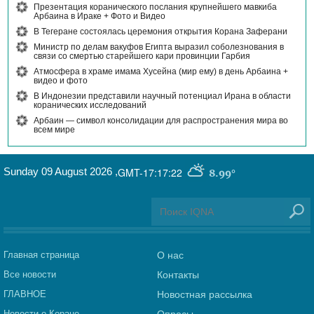
Презентация коранического послания крупнейшего мавкиба
Арбаина в Ираке + Фото и Видео
В Тегеране состоялась церемония открытия Корана Заферани
Министр по делам вакуфов Египта выразил соболезнования в
связи со смертью старейшего кари провинции Гарбия
Атмосфера в храме имама Хусейна (мир ему) в день Арбаина +
видео и фото
В Индонезии представили научный потенциал Ирана в области
коранических исследований
Арбаин — символ консолидации для распространения мира во
всем мире
Sunday 09 August 2026
,
GMT-17:17:22
8.99°
Главная страница
О нас
Все новости
Контакты
ГЛАВНОЕ
Новостная рассылка
Новости о Коране