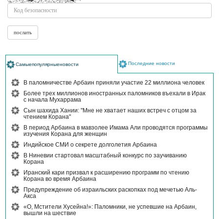
Последние новости
Самыепопулярныеновости
В паломничестве Арбаин приняли участие 22 миллиона человек
Более трех миллионов иностранных паломников въехали в Ирак
с начала Мухаррама
Сын шахида Хании: "Мне не хватает наших встреч с отцом за
чтением Корана"
В период Арбаина в мавзолее Имама Али проводятся программы
изучения Корана для женщин
Индийское СМИ о секрете долголетия Арбаина
В Ниневии стартовал масштабный конкурс по заучиванию
Корана
Иранский кари призвал к расширению программ по чтению
Корана во время Арбаина
Предупреждение об израильских раскопках под мечетью Аль-
Акса
«О, Мстители Хусейна!»: Паломники, не успевшие на Арбаин,
вышли на шествие