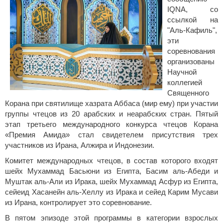
IQNA, со
ссылкой на
"Аль-Кафиль",
эти
соревнования
организованы
Научной
коллегией
Священного
Корана при святилище хазрата Аббаса (мир ему) при участии
группы чтецов из 20 арабских и неарабских стран. Пятый
этап третьего международного конкурса чтецов Корана
«Премия Амида» стал свидетелем присутствия трех
участников из Ирана, Алжира и Индонезии.
Комитет международных чтецов, в состав которого входят
шейх Мухаммад Басьюни из Египта, Басим аль-Абеди и
Муштак аль-Али из Ирака, шейх Мухаммад Асфур из Египта,
сейеид Хасанейн аль-Хеллу из Ирака и сейед Карим Мусави
из Ирана, контролирует это соревнование.
В пятом эпизоде этой программы в категории взрослых