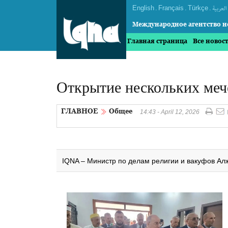
English
.
Français
.
Türkçe
.
العربیة
Международное агентство н
Главная страница
Все новос
Открытие нескольких меч
ГЛАВНОЕ
Общее
14:43 - April 12, 2026
IQNA – Министр по делам религии и вакуфов Алж