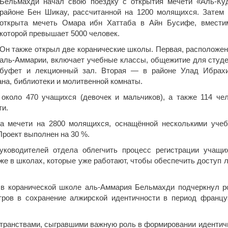
Бельмахди начал свою поездку с открытия мечети «Аль‑Ку
районе Бен Шикау, рассчитанной на 1200 молящихся. Затем
открыта мечеть Омара ибн Хаттаба в Айн Бусифе, вмести
которой превышает 5000 человек.
Он также открыл две коранические школы. Первая, расположен
аль-Аммарии, включает учебные классы, общежитие для студе
буфет и лекционный зал. Вторая — в районе Улад Ибра
ана, библиотеки и молитвенной комнаты.
коло 470 учащихся (девочек и мальчиков), а также 114 чел
ти.
ва мечети на 2800 молящихся, оснащённой несколькими уче
Проект выполнен на 30 %.
уководителей отдела облегчить процесс регистрации учащи
же в школах, которые уже работают, чтобы обеспечить доступ 
 в коранической школе аль-Аммария Бельмахди подчеркнул р
тров в сохранение алжирской идентичности в период францу
странствами, сыгравшими важную роль в формировании идентич