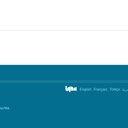
.
.
.
عربیة
English
Français
Türkçe
сылка