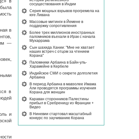
истории религиозного
дс» в
сосуществования в Индии
 была
Серия мощных взрывов прогремела на
мость
юге Ливана
Массовые митинги в Йемене в
поддержку сопротивления
ная в
Более трех миллионов иностранных
нтов,
паломников въехали в Ирак с начала
Мухаррама
хим —
Сын шахида Хании: "Мне не хватает
наших встреч с отцом за чтением
Корана"
овек,
Паломники Арбаина в Байн-уль-
Харамейне в Кербеле
Индийское СМИ о секрете долголетия
бными
Арбаина
В период Арбаина в мавзолее Имама
Али проводятся программы изучения
хся в
Корана для женщин
людей
Караван сторонников Палестины
прибыл в Сребреницу из Франции +
Видео
В Ниневии стартовал масштабный
оль и
конкурс по заучиванию Корана
зской
ности