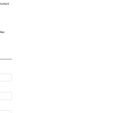
льных
бке