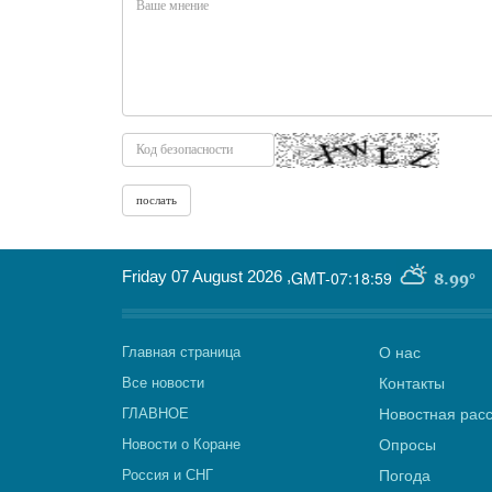
Friday 07 August 2026
,
GMT-07:18:59
8.99°
Главная страница
О нас
Все новости
Контакты
ГЛАВНОЕ
Новостная рас
Новости о Коране
Опросы
Россия и СНГ
Погода