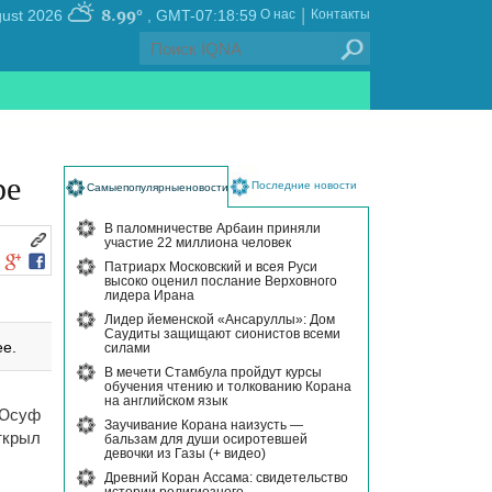
|
8.99°
, Friday 07 August 2026
GMT-07:18:59
О нас
Контакты
ре
Последние новости
Самыепопулярныеновости
В паломничестве Арбаин приняли
участие 22 миллиона человек
Патриарх Московский и всея Руси
высоко оценил послание Верховного
лидера Ирана
Лидер йеменской «Ансаруллы»: Дом
Саудиты защищают сионистов всеми
ее.
силами
В мечети Стамбула пройдут курсы
обучения чтению и толкованию Корана
на английском язык
Юсуф
Заучивание Корана наизусть —
ткрыл
бальзам для души осиротевшей
девочки из Газы (+ видео)
Древний Коран Ассама: свидетельство