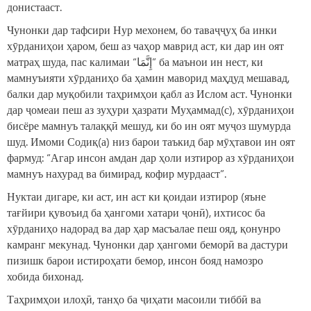
донистааст.
Чунонки дар тафсири Нур мехонем, бо таваҷҷуҳ ба инки
хӯрданиҳои ҳаром, беш аз чаҳор маврид аст, ки дар ин оят
матраҳ шуда, пас калимаи “إِنَّمَا” ба маънои ин нест, ки
мамнуъияти хӯрданиҳо ба ҳамин маворид маҳдуд мешавад,
балки дар муқобили таҳримҳои қабл аз Ислом аст. Чунонки
дар ҷомеаи пеш аз зуҳури ҳазрати Муҳаммад(с), хӯрданиҳои
бисёре мамнуъ талаққӣ мешуд, ки бо ин оят муҷоз шумурда
шуд. Имоми Содиқ(а) низ барои таъкид бар мӯҳтавои ин оят
фармуд: “Агар инсон амдан дар ҳоли изтирор аз хӯрданиҳои
мамнуъ нахурад ва бимирад, кофир мурдааст”.
Нуктаи дигаре, ки аст, ин аст ки қоидаи изтирор (яъне
тағйири қувоъид ба ҳангоми хатари ҷонӣ), ихтисос ба
хӯрданиҳо надорад ва дар ҳар масъалае пеш ояд, қонунро
камранг мекунад. Чунонки дар ҳангоми беморӣ ва дастури
пизишк барои истироҳати бемор, инсон бояд намозро
хобида бихонад.
Таҳримҳои илоҳӣ, танҳо ба ҷиҳати масоили тиббӣ ва