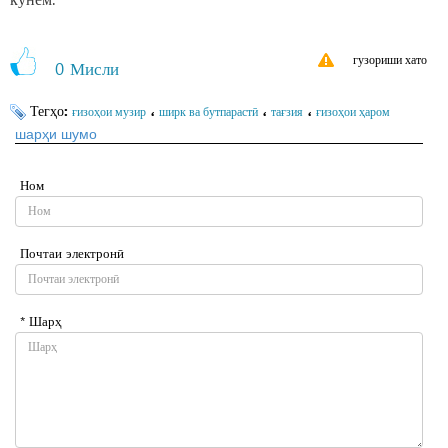
гузориши хато
0
Мисли
Тегҳо:
،
،
،
ғизоҳои музир
ширк ва бутпарастӣ
тағзия
ғизоҳои ҳаром
шарҳи шумо
Ном
Почтаи электронӣ
* Шарҳ