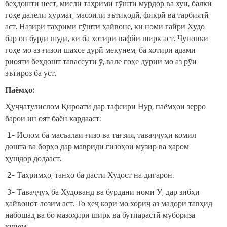
беҳдоштӣ нест, мисли таҳрими гӯшти мурдор ва хун, балки
гоҳе далели ҳурмат, масоили эътиқодӣ, фикрӣ ва тарбиятӣ
аст. Назири таҳрими гӯшти ҳайвоне, ки номи ғайри Худо
бар он бурда шуда, ки ба хотири нафйи ширк аст. Чунонки
гоҳе мо аз ғизои шахсе дурӣ мекунем, ба хотири адами
риояти беҳдошт тавассути ӯ, вале гоҳе дурии мо аз рӯи
эътироз ба ӯст.
П
аёмҳо
:
Ҳуҷҷатулислом Қироатӣ дар тафсири Нур, паёмҳои зерро
барои ин оят баён кардааст:
1- Ислом ба масъалаи ғизо ва тағзия, таваҷҷуҳи комил
дошта ва борҳо дар мавриди ғизоҳои музир ва ҳаром
ҳушдор додааст.
2- Таҳримҳо, танҳо ба дасти Худост на дигарон.
3- Таваҷҷуҳ ба Худованд ва бурдани номи Ӯ, дар зибҳи
ҳайвонот лозим аст. То ҳеҷ кори мо хориҷ аз мадори тавҳид
набошад ва бо мазоҳири ширк ва бутпарастӣ мубориза
кунем.