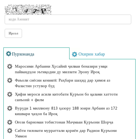
Пурхонанда
Охирин хабар
Маросими Арбаини Ҳусайнӣ ҷилваи беназири умқи
пайвандҳои эътиқодии ду миллати Эрону Ироқ
Фаъоли сиёсии кениягӣ: Раҳбари шаҳид дар ҳимоя аз
Фаластин устувор буд
Ҳифзи мероси асили китобати Қуръон бо қалами хаттоти
санъонӣ + филм
Вуруди 1 миллиону 813 ҳазору 188 зоири Арбаин аз 172
кишвари ҷаҳон ба Ироқ
Оғози барномаи тобистонаи Маҷмааи Қуръони Шорҷа
Сабти тиловати мурраттали қориён дар Радиои Қуръони
Уммон