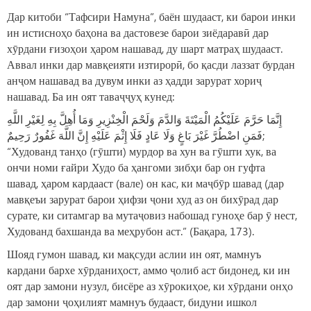
Дар китоби “Тафсири Намуна”, баён шудааст, ки барои инки
ин истисноҳо баҳона ва дастовезе барои зиёдаравӣ дар
хӯрдани ғизоҳои ҳаром нашавад, ду шарт матраҳ шудааст.
Аввал инки дар мавқеияти изтирорӣ, бо қасди лаззат бурдан
анҷом нашавад ва дувум инки аз ҳадди зарурат хориҷ
нашавад. Ба ин оят таваҷҷуҳ кунед:
إِنَّمَا حَرَّمَ عَلَيْكُمُ الْمَيْتَةَ وَالدَّمَ وَلَحْمَ الْخِنْزِيرِ وَمَا أُهِلَّ بِهِ لِغَيْرِ اللَّهِ
فَمَنِ اضْطُرَّ غَيْرَ بَاغٍ وَلَا عَادٍ فَلَا إِثْمَ عَلَيْهِ إِنَّ اللَّهَ غَفُورٌ رَحِيمٌ;
“Худованд танҳо (гӯшти) мурдор ва хун ва гӯшти хук, ва
ончи номи ғайри Худо ба ҳангоми зибҳи бар он гуфта
шавад, ҳаром кардааст (вале) он кас, ки маҷбӯр шавад (дар
мавқеъи зарурат барои ҳифзи ҷони худ аз он бихӯрад дар
сурате, ки ситамгар ва мутаҷовиз набошад гуноҳе бар ӯ нест,
Худованд бахшанда ва меҳрубон аст.” (Бақара, 173).
Шояд гумон шавад, ки мақсуди аслии ин оят, мамнуъ
кардани бархе хӯрданиҳост, аммо ҷолиб аст бидонед, ки ин
оят дар замони нузул, бисёре аз хӯрокиҳое, ки хӯрдани онҳо
дар замони ҷоҳилият мамнуъ будааст, бидуни ишкол