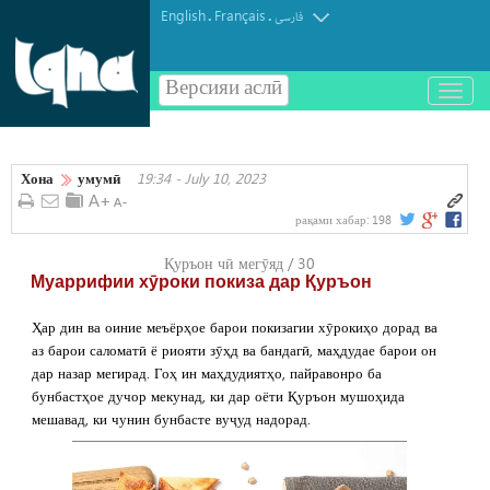
English
Français
.
.
فارسی
Версияи аслӣ
باز
و
بسته
کردن
Хона
умумӣ
19:34 - July 10, 2023
منو
рақами хабар:
198
Қуръон чӣ мегӯяд / 30
Муаррифии хӯроки покиза дар Қуръон
Ҳар дин ва оиние меъёрҳое барои покизагии хӯрокиҳо дорад ва
аз барои саломатӣ ё риояти зӯҳд ва бандагӣ, маҳдудае барои он
дар назар мегирад. Гоҳ ин маҳдудиятҳо, пайравонро ба
бунбастҳое дучор мекунад, ки дар оёти Қуръон мушоҳида
мешавад, ки чунин бунбасте вуҷуд надорад.