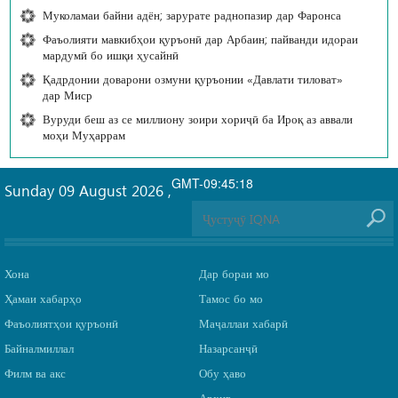
Муколамаи байни адён; зарурате раднопазир дар Фаронса
Фаъолияти мавкибҳои қуръонӣ дар Арбаин; пайванди идораи
мардумӣ бо ишқи ҳусайнӣ
Қадрдонии доварони озмуни қуръонии «Давлати тиловат»
дар Миср
Вуруди беш аз се миллиону зоири хориҷӣ ба Ироқ аз аввали
моҳи Муҳаррам
GMT-09:45:18
Sunday 09 August 2026
,
Хона
Дар бораи мо
Ҳамаи хабарҳо
Тамос бо мо
Фаъолиятҳои қуръонӣ
Маҷаллаи хабарӣ
Байналмиллал
Назарсанҷӣ
Филм ва акс
Обу ҳаво
Архив