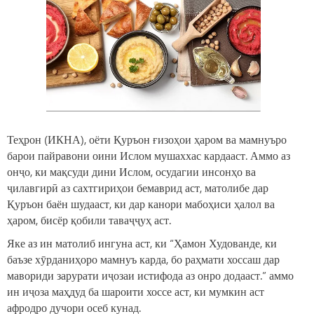
Теҳрон (ИКНА), оёти Қуръон ғизоҳои ҳаром ва мамнуъро
барои пайравони оини Ислом мушаххас кардааст. Аммо аз
онҷо, ки мақсуди дини Ислом, осудагии инсонҳо ва
ҷилавгирӣ аз сахтгириҳои бемаврид аст, матолибе дар
Қуръон баён шудааст, ки дар канори мабоҳиси ҳалол ва
ҳаром, бисёр қобили таваҷҷуҳ аст.
Яке аз ин матолиб ингуна аст, ки “Ҳамон Худованде, ки
баъзе хӯрданиҳоро мамнуъ карда, бо раҳмати хоссаш дар
мавориди зарурати иҷозаи истифода аз онро додааст.” аммо
ин иҷоза маҳдуд ба шароити хоссе аст, ки мумкин аст
афродро дучори осеб кунад.