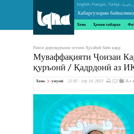
English
Français
Türkçe
.
.
.
.
العربیة
Хабаргузории байналмил
Хона
Ҳамаи хабарҳо
Фа
Раиси дорулқуръони остони Ҳусайнӣ баён кард:
Муваффақияти Ҷоизаи Кар
қуръонӣ / Қадрдонӣ аз 
Хона
умумӣ
21:50 - July 14, 2023