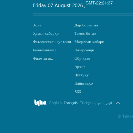
GMT-22:21:37
Friday 07 August 2026
,
Хона
Дар бораи мо
Ҳамаи хабарҳо
Тамос бо мо
Фаъолиятҳои қуръонӣ
Маҷаллаи хабарӣ
Байналмиллал
Назарсанҷӣ
Филм ва акс
Обу ҳаво
Архив
Ҷустуҷӯ
Пайвандҳо
RSS
English
Français
Türkçe
.
.
.
.
فارسی
العربیة
©
Тамом