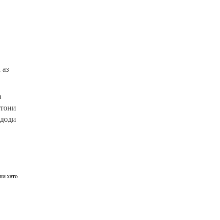
 аз
а
стони
йдоди
ши хато