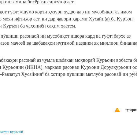
р ин замина бисёр таъсиргузор аст.
қот гуфт: «шумо корти ҳузури худро дар ин мусобиқот аз имом
о мояи ифтихор аст, ки дар ҷавори ҳарами Ҳусайн(а) ба Қуръон
и Қуръон ба ҷаҳониён саҳим ҳастем.
пӯшиши расона‎оӣ ин мусобиқот ишора кард ва гуфт: бархе аз
фазои маҷозӣ ва шабакаҳои иҷтимоӣ наздики як миллион бинанда
бакаҳои расонаӣ аз ҷумла шабакаи моҳвораӣ Қуръони вобаста б
и Қуръонии (ИКНА), маркази расонаи Қуръони Дорулқуръони о
р-Равзатул Ҳусайния" ба хотири пӯшиши матлуби расонаӣ ин рӯ
гузори
ҷастаи қуръонӣ