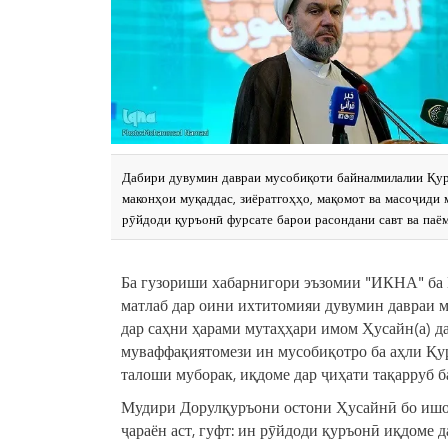
Дабири дувумин давраи мусобиқоти байналмилалии Қур
маконҳои муқаддас, зиёратгоҳҳо, мақомот ва масоҷиди
рӯйдоди қуръонӣ фурсате барои расондани савт ва паё
Ба гузориши хабарнигори эъзомии "ИКНА" ба
матлаб дар оини ихтитомияи дувумин давраи м
дар саҳни ҳарами мутаҳҳари имом Ҳусайн(а) да
муваффақиятомези ин мусобиқотро ба аҳли Қур
талоши муборак, иқдоме дар ҷиҳати тақарруб б
Мудири Дорулқуръони остони Ҳусайнӣ бо ишора
ҷараён аст, гуфт: ин рӯйдоди қуръонӣ иқдоме 