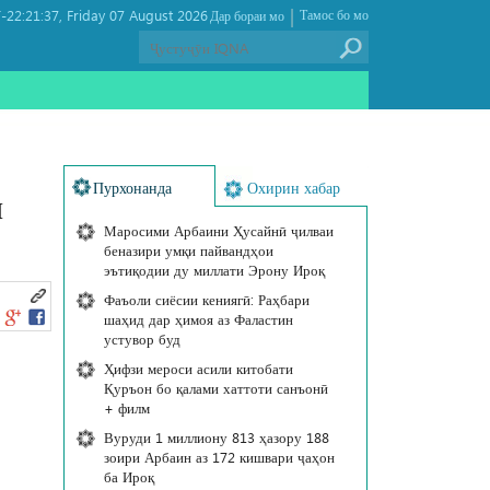
|
22:21:37
Friday 07 August 2026 ,
Тамос бо мо
Дар бораи мо
Пурхонанда
Охирин хабар
и
Маросими Арбаини Ҳусайнӣ ҷилваи
беназири умқи пайвандҳои
эътиқодии ду миллати Эрону Ироқ
Фаъоли сиёсии кениягӣ: Раҳбари
шаҳид дар ҳимоя аз Фаластин
устувор буд
Ҳифзи мероси асили китобати
Қуръон бо қалами хаттоти санъонӣ
+ филм
Вуруди 1 миллиону 813 ҳазору 188
зоири Арбаин аз 172 кишвари ҷаҳон
ба Ироқ