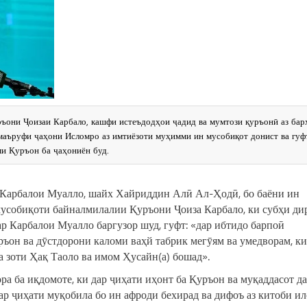
ъони Ҷоизаи Карбало, кашфи истеъдодҳои ҷадид ва мумтози қуръонӣ аз бар
 маъруфи ҷаҳони Исломро аз имтиёзоти муҳимми ин мусобиқот донист ва гуфт
ми Қуръон ба ҷаҳониён буд.
 Карбалои Муалло, шайх Хайриддин Алӣ Ал-Ҳодӣ, бо баёни ин
усобиқоти байналмилалии Қуръони Ҷоиза Карбало, ки субҳи дир
р Карбалои Муалло баргузор шуд, гуфт: «дар ибтидо барпоӣ
ъон ва дӯстдорони каломи ваҳй табрик мегӯям ва умедворам, ки
а зоти Ҳақ Таоло ва имом Ҳусайн(а) бошад».
 ба иқдомоте, ки дар ҷиҳати иҳонт ба Қуръон ва муқаддасот д
дар ҷиҳати муқобила бо ин афроди бехирад ва дифоъ аз китоби и