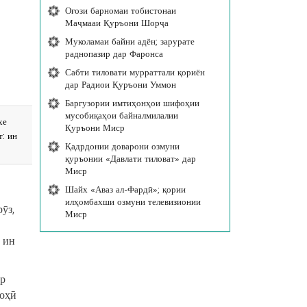
Оғози барномаи тобистонаи
Маҷмааи Қуръони Шорҷа
Муколамаи байни адён; зарурате
раднопазир дар Фаронса
Сабти тиловати мурраттали қориён
дар Радиои Қуръони Уммон
Баргузории имтиҳонҳои шифоҳии
мусобиқаҳои байналмилалии
хе
Қуръони Миср
: ин
Қадрдонии доварони озмуни
қуръонии «Давлати тиловат» дар
Миср
Шайх «Аваз ал-Фардӣ»; қории
илҳомбахши озмуни телевизионии
ӯз,
Миср
 ин
ар
лоҳӣ