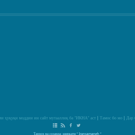
и ҳуқуқи моддии ин сайт мутааллиқ ба
“ИКНА”
аст
Тамос бо мо
Дар 
|
|
Тарроҳ ва созанда: ширкати
“ Iransamaneh ”