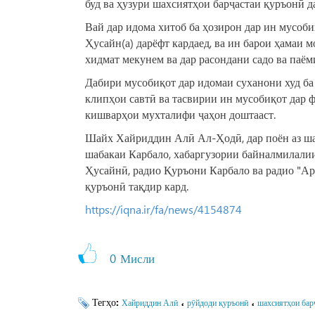
буд ва ҳузури шахсиятҳои барҷастаи қуръонӣ да
Вай дар идома хитоб ба ҳозирон дар ин мусоби
Ҳусайн(а) дарёфт кардаед, ва ин барои ҳамаи м
хидмат мекунем ва дар расондани садо ва паём
Дабири мусобиқот дар идомаи суханони худ ба 
клипҳои савтӣ ва тасвирии ин мусобиқот дар 
кишварҳои мухталифи ҷаҳон доштааст.
Шайх Хайриддин Алӣ Ал-Ҳодӣ, дар поён аз ша
шабакаи Карбало, хабаргузории байналмилали
Ҳусайнӣ, радио Қуръони Карбало ва радио "А
қуръонӣ тақдир кард.
https://iqna.ir/fa/news/4154874
0
Мисли
Тегҳо:
،
،
Хайриддин Алӣ
рӯйдоди қуръонӣ
шахсиятҳои бар