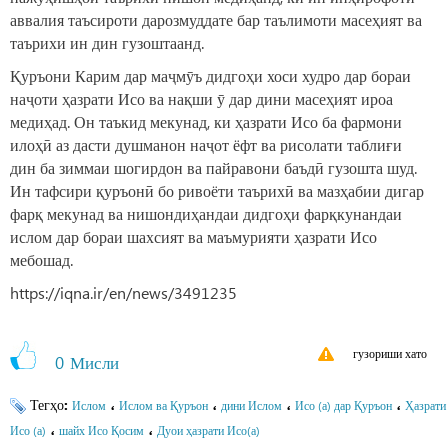
аввалия таъсироти дарозмуддате бар таълимоти масеҳият ва
таърихи ин дин гузоштаанд.
Қуръони Карим дар маҷмӯъ дидгоҳи хоси худро дар бораи
наҷоти ҳазрати Исо ва нақши ӯ дар дини масеҳият ироа
медиҳад. Он таъкид мекунад, ки ҳазрати Исо ба фармони
илоҳӣ аз дасти душманон наҷот ёфт ва рисолати таблиғи
дин ба зиммаи шогирдон ва пайравони баъдӣ гузошта шуд.
Ин тафсири қуръонӣ бо ривоёти таърихӣ ва мазҳабии дигар
фарқ мекунад ва нишондиҳандаи дидгоҳи фарқкунандаи
ислом дар бораи шахсият ва маъмурияти ҳазрати Исо
мебошад.
https://iqna.ir/en/news/3491235
гузориши хато
0
Мисли
Тегҳо:
،
،
،
،
Ислом
Ислом ва Қуръон
дини Ислом
Исо (а) дар Қуръон
Ҳазрати
،
،
Исо (а)
шайх Исо Қосим
Дуои ҳазрати Исо(а)