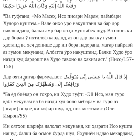
رَفَعَهُ اللَّهُ إِلَيْهِ وَكَانَ اللَّهُ عَزِيزًا حَكِيمًا
"Ва гуфтанд: «Мо Масеҳ, Исо писари Марям, паёмбари
Худоро куштем.» Вале онҳо ӯро накуштанд ва бар дор
накашиданд, балки амр бар онҳо муштабеҳ шуд. Ва онон, ки
дар бораи ӯ ихтилоф карданд, аз он дар шакку гумон
ҳастанд ва ҳеҷ донише дар ин бора надоранд, магар пайравӣ
аз гумон мекунанд. Албатта ӯро накуштанд. Балки Худо ӯро
назди худ бардошт ва Худо тавоно ва ҳаким аст." (Нисо/157-
158)
Дар ояти дигар фармудааст: إِذْ قَالَ اللَّهُ یا عِیسَى إِنِّی مُتَوَفِّیک
وَرَافِعُک إِلَی وَمُطَهِّرُک مِنَ الَّذِینَ کفَرُوا
"Ба ёд биёвар он гоҳро, ки Худо гуфт: «Эй Исо, ман туро
қабз мекунам ва ба назди худ боло мебарам ва туро аз
[асари] онҳое, ки кофир шуданд, пок месозам.» (Оли
Имрон/55)
Ин оятҳои шарифа далолат мекунанд, ки ҳазрати Исо кушта
нашуд, балки ба осмон бурда шуд. Яҳудиён иддао мекарданд,