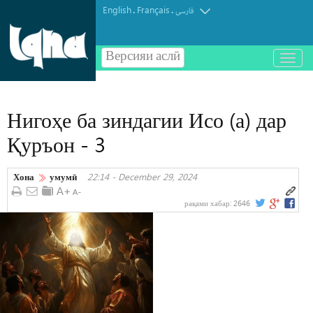
English
Français
.
.
فارسی
Версияи аслӣ
باز
و
بسته
کردن
Нигоҳе ба зиндагии Исо (а) дар
منو
Қуръон - 3
Хона
умумӣ
22:14 - December 29, 2024
рақами хабар:
2646