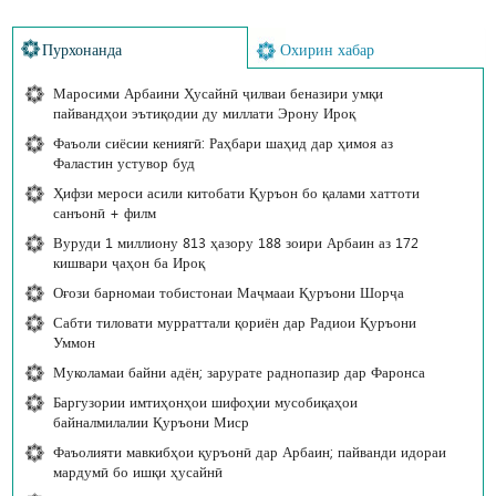
Пурхонанда
Охирин хабар
Маросими Арбаини Ҳусайнӣ ҷилваи беназири умқи
пайвандҳои эътиқодии ду миллати Эрону Ироқ
Фаъоли сиёсии кениягӣ: Раҳбари шаҳид дар ҳимоя аз
Фаластин устувор буд
Ҳифзи мероси асили китобати Қуръон бо қалами хаттоти
санъонӣ + филм
Вуруди 1 миллиону 813 ҳазору 188 зоири Арбаин аз 172
кишвари ҷаҳон ба Ироқ
Оғози барномаи тобистонаи Маҷмааи Қуръони Шорҷа
Сабти тиловати мурраттали қориён дар Радиои Қуръони
Уммон
Муколамаи байни адён; зарурате раднопазир дар Фаронса
Баргузории имтиҳонҳои шифоҳии мусобиқаҳои
байналмилалии Қуръони Миср
Фаъолияти мавкибҳои қуръонӣ дар Арбаин; пайванди идораи
мардумӣ бо ишқи ҳусайнӣ