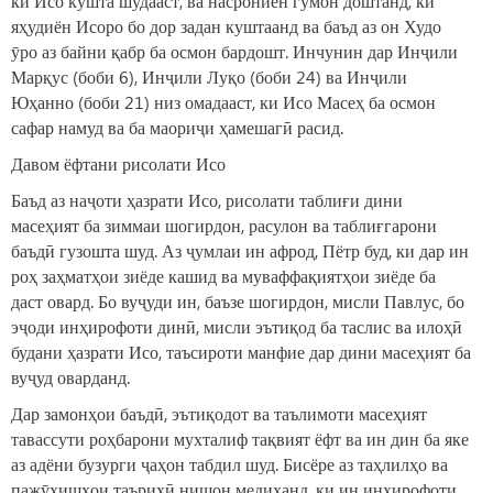
ки Исо кушта шудааст, ва насрониён гумон доштанд, ки
яҳудиён Исоро бо дор задан куштаанд ва баъд аз он Худо
ӯро аз байни қабр ба осмон бардошт. Инчунин дар Инҷили
Марқус (боби 6), Инҷили Луқо (боби 24) ва Инҷили
Юҳанно (боби 21) низ омадааст, ки Исо Масеҳ ба осмон
сафар намуд ва ба маориҷи ҳамешагӣ расид.
Давом ёфтани рисолати Исо
Баъд аз наҷоти ҳазрати Исо, рисолати таблиғи дини
масеҳият ба зиммаи шогирдон, расулон ва таблиғгарони
баъдӣ гузошта шуд. Аз ҷумлаи ин афрод, Пётр буд, ки дар ин
роҳ заҳматҳои зиёде кашид ва муваффақиятҳои зиёде ба
даст овард. Бо вуҷуди ин, баъзе шогирдон, мисли Павлус, бо
эҷоди инҳирофоти динӣ, мисли эътиқод ба таслис ва илоҳӣ
будани ҳазрати Исо, таъсироти манфие дар дини масеҳият ба
вуҷуд оварданд.
Дар замонҳои баъдӣ, эътиқодот ва таълимоти масеҳият
тавассути роҳбарони мухталиф тақвият ёфт ва ин дин ба яке
аз адёни бузурги ҷаҳон табдил шуд. Бисёре аз таҳлилҳо ва
пажӯҳишҳои таърихӣ нишон медиҳанд, ки ин инҳирофоти