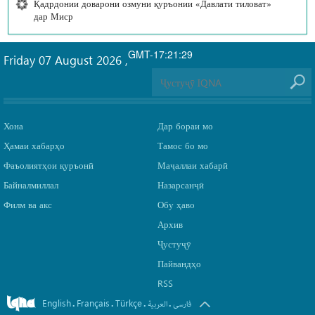
Қадрдонии доварони озмуни қуръонии «Давлати тиловат»
дар Миср
GMT-17:21:29
Friday 07 August 2026
,
Хона
Дар бораи мо
Ҳамаи хабарҳо
Тамос бо мо
Фаъолиятҳои қуръонӣ
Маҷаллаи хабарӣ
Байналмиллал
Назарсанҷӣ
Филм ва акс
Обу ҳаво
Архив
Ҷустуҷӯ
Пайвандҳо
RSS
English
Français
Türkçe
.
.
.
.
فارسی
العربیة