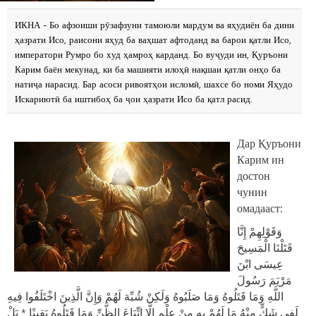
ИКНА - Бо афзоиши рӯзафзуни тамоюли мардум ва яҳудиён ба дини
ҳазрати Исо, раисони яҳуд ба ваҳшат афтоданд ва барои қатли Исо,
императори Румро бо худ ҳамроҳ карданд. Бо вуҷуди ин, Қуръони
Карим баён мекунад, ки ба машияти илоҳӣ нақшаи қатли онҳо ба
натиҷа нарасид. Бар асоси ривоятҳои исломӣ, шахсе бо номи Яҳудо
Искариютӣ ба иштибоҳ ба ҷои ҳазрати Исо ба қатл расид.
Дар Қуръони
Карим ин
достон
чунин
омадааст:
وَقَوْلِهِمْ إِنَّا
قَتَلْنَا الْمَسِيحَ
عِيسَى ابْنَ
مَرْيَمَ رَسُولَ
اللَّهِ وَمَا قَتَلُوهُ وَمَا صَلَبُوهُ وَلَكِنْ شُبِّهَ لَهُمْ وَإِنَّ الَّذِينَ اخْتَلَفُوا فِيهِ
لَفِي شَكٍّ مِنْهُ مَا لَهُمْ بِهِ مِنْ عِلْمٍ إِلَّا اتِّبَاعَ الظَّنِّ وَمَا قَتَلُوهُ يَقِينًا * بَلْ