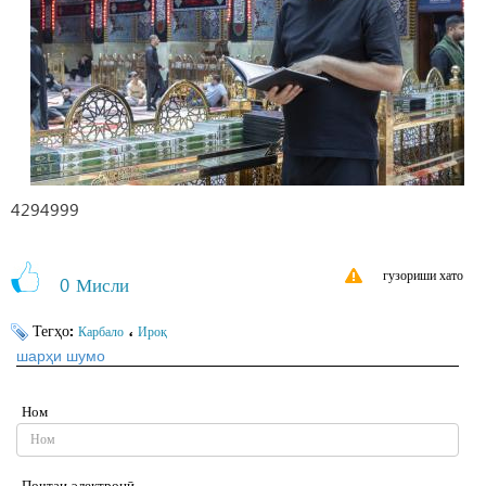
4294999
гузориши хато
0
Мисли
Тегҳо:
،
Карбало
Ироқ
шарҳи шумо
Ном
Почтаи электронӣ