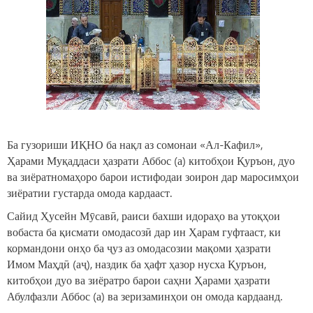
Ба гузориши ИҚНО ба нақл аз сомонаи «Ал-Кафил»,
Ҳарами Муқаддаси ҳазрати Аббос (а) китобҳои Қуръон, дуо
ва зиёратномаҳоро барои истифодаи зоирон дар маросимҳои
зиёратии густарда омода кардааст.
Сайид Ҳусейн Мӯсавӣ, раиси бахши идораҳо ва утоқҳои
вобаста ба қисмати омодасозӣ дар ин Ҳарам гуфтааст, ки
кормандони онҳо ба ҷуз аз омодасозии мақоми ҳазрати
Имом Маҳдӣ (аҷ), наздик ба ҳафт ҳазор нусха Қуръон,
китобҳои дуо ва зиёратро барои саҳни Ҳарами ҳазрати
Абулфазли Аббос (а) ва зеризаминҳои он омода кардаанд.