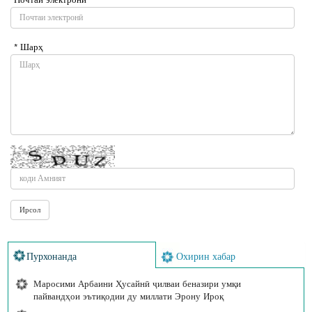
* Шарҳ
Пурхонанда
Охирин хабар
Маросими Арбаини Ҳусайнӣ ҷилваи беназири умқи
пайвандҳои эътиқодии ду миллати Эрону Ироқ