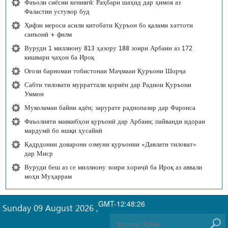
Фаъоли сиёсии кениягӣ: Раҳбари шаҳид дар ҳимоя аз
Фаластин устувор буд
Ҳифзи мероси асили китобати Қуръон бо қалами хаттоти
санъонӣ + филм
Вуруди 1 миллиону 813 ҳазору 188 зоири Арбаин аз 172
кишвари ҷаҳон ба Ироқ
Оғози барномаи тобистонаи Маҷмааи Қуръони Шорҷа
Сабти тиловати мурраттали қориён дар Радиои Қуръони
Уммон
Муколамаи байни адён; зарурате раднопазир дар Фаронса
Фаъолияти мавкибҳои қуръонӣ дар Арбаин; пайванди идораи
мардумӣ бо ишқи ҳусайнӣ
Қадрдонии доварони озмуни қуръонии «Давлати тиловат»
дар Миср
Вуруди беш аз се миллиону зоири хориҷӣ ба Ироқ аз аввали
моҳи Муҳаррам
GMT-12:48:26
Sunday 09 August 2026
,