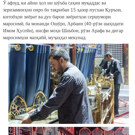
Ӯ афзуд, ки айни ҳол ин шӯъба саҳни муқаддас ва
зеризаминҳои онро бо тақрибан 15 ҳазор нусхаи Қуръон,
китобҳои зиёрат ва дуо барои зиёратҳои сершумори
маросимӣ, ба монанди Ошӯро, Арбаин (40-рӯзи шаҳодати
Имом Ҳусейн), нисфи моҳи Шаъбон, рӯзи Арафа ва дигар
маросимҳои мазҳабӣ, муҷаҳҳаз мекунад.