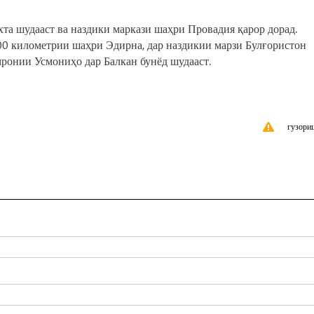
а шудааст ва наздики маркази шаҳри Провадия қарор дорад.
00 километрии шаҳри Эдирна, дар наздикии марзи Булғористон
кмронии Усмониҳо дар Балкан бунёд шудааст.
гузори