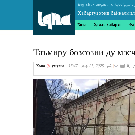
English
Français
Türkçe
.
.
.
.
العربیة
Хабаргузории байналмил
Хона
Ҳамаи хабарҳо
Фа
Таъмиру бозсозии ду мас
Хона
умумӣ
18:47 - July 25, 2025