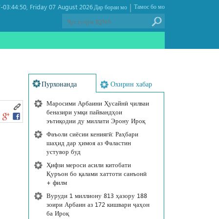
|
03:44:50
Friday 07 August 2026 ,
Тамос бо мо
Дар бораи мо
Пурхонанда
Охирин хабар
Маросими Арбаини Ҳусайнӣ ҷилваи
беназири умқи пайвандҳои
эътиқодии ду миллати Эрону Ироқ
Фаъоли сиёсии кениягӣ: Раҳбари
шаҳид дар ҳимоя аз Фаластин
устувор буд
Ҳифзи мероси асили китобати
Қуръон бо қалами хаттоти санъонӣ
+ филм
Вуруди 1 миллиону 813 ҳазору 188
зоири Арбаин аз 172 кишвари ҷаҳон
ба Ироқ