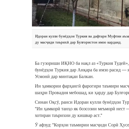
Идораи кулли бунёдҳои Туркия ва дафтари Муфтии аъза
ду масҷиди таърихӣ дар Булғористон имзо карданд.
Ба гузориши ИҚНО ба нақл аз «Туркия Тудей»,
бунёдҳои Туркия дар Анқара ба имзо расид — 
Усмонӣ дар минтақаи Балкан.
Ин ҳамкории фарҳангӣ фарогири таъмири масҷ
шаҳри Провадия мебошад, ки ҳарду дар Булғор
Синан Оқсӯ, раиси Идораи кулли бунёдҳои Тур
"Ин ҳамкорӣ танҳо як бозсозии меъморӣ нест 
хотираи таърихии ду кишвар аст."
Ӯ афзуд: "Корҳои таъмирии масҷиди Сорӣ Ҳусе