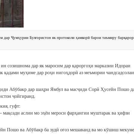
м дар Ҷумҳурии Булғористон як протоколи ҳамкорӣ барои таъмиру барқарор
 ин созишнома дар як маросим дар қароргоҳи марказии Идораи
як қадами муҳиме дар роҳи нигоҳдорӣ аз меъмории чандсадсолаи
иди Абӯбакр дар шаҳри Ямбул ва масҷиди Сорӣ Ҳусейн Пошо д
истон ҷойгиранд.
кия, гуфт:
— мақсади аслии мо эҳёи мероси фарҳангии муштарак ва ҳифзи
йн Пошо ва Абӯбакр ба зудӣ оғоз мешаванд ва мо кӯшиш мекуне