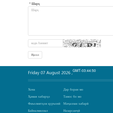
* Шарҳ
GMT-03:44:50
Friday 07 August 2026
,
Хона
Дар бораи мо
Ҳамаи хабарҳо
Тамос бо мо
Фаъолиятҳои қуръонӣ
Маҷаллаи хабарӣ
Байналмиллал
Назарсанҷӣ