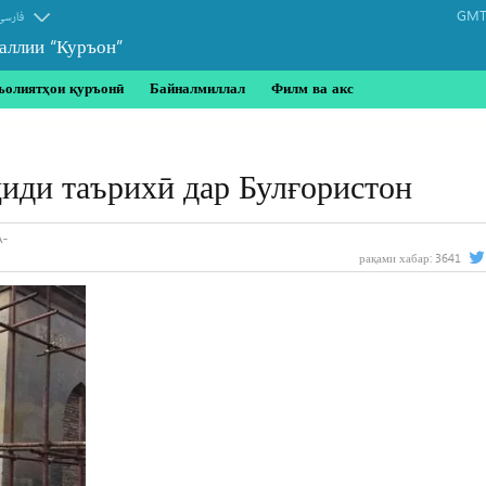
GMT-
فارسی
аллии “Куръон”
ъолиятҳои қуръонӣ
Байналмиллал
Филм ва акс
ҷиди таърихӣ дар Булғористон
рақами хабар:
3641