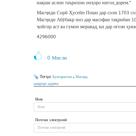
нақши аслии таърихии онҳоро нигоҳ дорем."
Масҷиди Сорӣ Ҳусейн Пошо дар соли 1703 сохт
Масҷиди Абӯбакр низ дар масофаи тақрибан 1
ҷойгир аст ва гумон меравад, ки дар оғози ҳу
4296000
0
Мисли
Тегҳо:
،
Булғористон
Масҷид
шарҳи шумо
Ном
Почтаи электронӣ