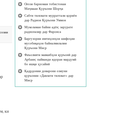
Оғози барномаи тобистонаи
Маҷмааи Қуръони Шорҷа
Сабти тиловати мурраттали қориён
дар Радиои Қуръони Уммон
Муколамаи байни адён; зарурате
раднопазир дар Фаронса
созии
Баргузории имтиҳонҳои шифоҳии
мусобиқаҳои байналмилалии
Қуръони Миср
Фаъолияти мавкибҳои қуръонӣ дар
Арбаин; пайванди идораи мардумӣ
бо ишқи ҳусайнӣ
Қадрдонии доварони озмуни
қуръонии «Давлати тиловат» дар
ар
Миср
м, ки