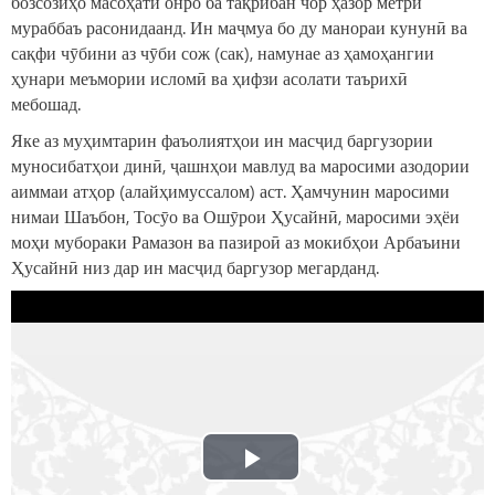
бозсозиҳо масоҳати онро ба тақрибан чор ҳазор метри
мураббаъ расонидаанд. Ин маҷмуа бо ду манораи кунунӣ ва
сақфи чӯбини аз чӯби сож (сак), намунае аз ҳамоҳангии
ҳунари меъмории исломӣ ва ҳифзи асолати таърихӣ
мебошад.
Яке аз муҳимтарин фаъолиятҳои ин масҷид баргузории
муносибатҳои динӣ, ҷашнҳои мавлуд ва маросими азодории
аиммаи атҳор (алайҳимуссалом) аст. Ҳамчунин маросими
нимаи Шаъбон, Тосӯо ва Ошӯрои Ҳусайнӣ, маросими эҳёи
моҳи мубораки Рамазон ва пазироӣ аз мокибҳои Арбаъини
Ҳусайнӣ низ дар ин масҷид баргузор мегарданд.
Play