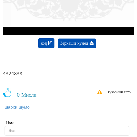
Video
код
Зеркашӣ кунед
4324838
гузориши хато
0
Мисли
шарҳи шумо
Ном