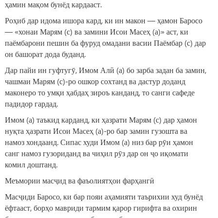
ҳамин мақом бунёд кардааст.
Роҳиб дар идома ишора кард, ки ин макон — ҳамон Баросо
— «хонаи Марям (с) ва замини Исои Масеҳ (а)» аст, ки
паёмбарони пешин ба фуруд омадани васии Паёмбар (с) дар
он башорат дода буданд.
Дар пайи ин гуфтугӯ, Имом Алӣ (а) бо зарба задан ба замин,
чашмаи Марям (с)-ро ошкор сохтанд ва дастур доданд
маконеро то умқи ҳабдаҳ зироъ канданд, то санги сафеде
падидор гардад.
Имом (а) таъкид карданд, ки ҳазрати Марям (с) дар ҳамон
нуқта ҳазрати Исои Масеҳ (а)-ро бар замин гузошта ва
намоз хондаанд. Сипас худи Имом (а) низ бар рӯи ҳамон
санг намоз гузориданд ва чиҳил рӯз дар он ҷо иқомати
комил доштанд.
Меъмории масҷид ва фаъолиятҳои фарҳангӣ
Масҷиди Баросо, ки бар пояи аҳамияти таърихии худ бунёд
ёфтааст, борҳо мавриди тармим қарор гирифта ва охирин