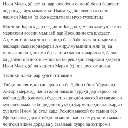
Исои Масеҳ (а) аст, ки дар китобҳои осмонӣ ба он башорат
дода шуда буд; маконе, ки Имом худ бо ошкор сохтани
чашмаи Марям (с) бар қудсияти он муҳр гузоштанд.
Масҷиди Баросо дар наздикии Бағдод ҳамеша ҳамчун яке аз
марказҳои асосии маънавӣ дар Ироқ шинохта шудааст.
Аҳамияти ин масҷид на танҳо ба сабаби ҳузури таърихии
лашкари садҳазорнафараи Амирулмуъминин Алӣ (а) ва
намози эшон ҳангоми бозгашт аз ҷанги ховарич аст, балки
ба далели иртиботи амиқи он бо решаҳои таърихии ҳазрати
Исои Масеҳ (а) ва ҳазрати Марям (с) низ шуҳрат дорад.
Тасдиқи илоҳӣ бар қудсияти замин
Тибқи ривояте, ки санадҳои он ба Ҷобир ибни Абдуллоҳи
Ансорӣ мерасад, пас аз адои намози гурӯҳӣ дар Баросо, ки
қаблан дайр (савмаъа) будааст, як роҳиби масеҳӣ аз савмаъаи
худ поён омад ва бо дидани шукӯҳи фармондеҳии лашкар, аз
ҳувияти Имом (а) суол кард. Роҳиби масеҳӣ бо таъкид бар
ёфтаҳои худ дар китобҳои осмонӣ эълон намуд, ки ин макон
ҷойгоҳи вижае дорад ва ӯ савмаъаи худро ба эҳтироми