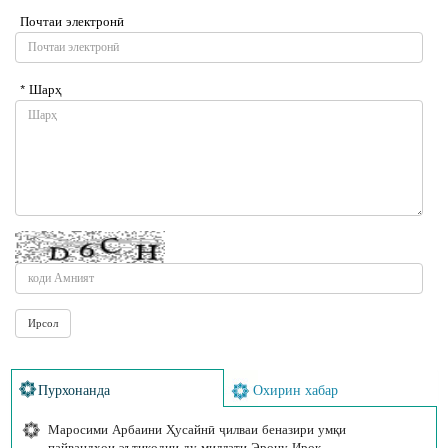
Почтаи электронӣ
* Шарҳ
Пурхонанда
Охирин хабар
Маросими Арбаини Ҳусайнӣ ҷилваи беназири умқи
пайвандҳои эътиқодии ду миллати Эрону Ироқ