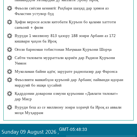
Фаъоли сиёсии кениягӣ: Раҳбари шаҳид дар ҳимоя аз
Фаластин устувор буд
Ҳифзи мероси асили китобати Қуръон бо қалами хаттоти
санъонӣ + филм
Вуруди 1 миллиону 813 ҳазору 188 зоири Арбаин аз 172
кишвари ҷаҳон ба Ироқ
Оғози барномаи тобистонаи Маҷмааи Қуръони Шорҷа
Сабти тиловати мурраттали қориён дар Радиои Қуръони
Уммон
Муколамаи байни адён; зарурате раднопазир дар Фаронса
Фаъолияти мавкибҳои қуръонӣ дар Арбаин; пайванди идораи
мардумӣ бо ишқи ҳусайнӣ
Қадрдонии доварони озмуни қуръонии «Давлати тиловат»
дар Миср
Вуруди беш аз се миллиону зоири хориҷӣ ба Ироқ аз аввали
моҳи Муҳаррам
GMT-05:48:33
Sunday 09 August 2026
,