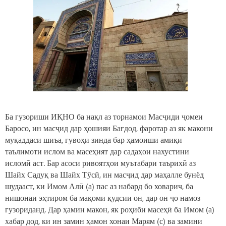
Ба гузориши ИҚНО ба нақл аз торнамои Масҷиди ҷомеи
Баросо, ин масҷид дар ҳошияи Бағдод, фаротар аз як макони
муқаддаси шиъа, гувоҳи зинда бар ҳамоиши амиқи
таълимоти ислом ва масеҳият дар садаҳои нахустини
исломӣ аст. Бар асоси ривоятҳои муътабари таърихӣ аз
Шайх Садуқ ва Шайх Тӯсӣ, ин масҷид дар маҳалле бунёд
шудааст, ки Имом Алӣ (а) пас аз набард бо ховарич, ба
нишонаи эҳтиром ба мақоми қудсии он, дар он ҷо намоз
гузориданд. Дар ҳамин макон, як роҳиби масеҳӣ ба Имом (а)
хабар дод, ки ин замин ҳамон хонаи Марям (с) ва замини