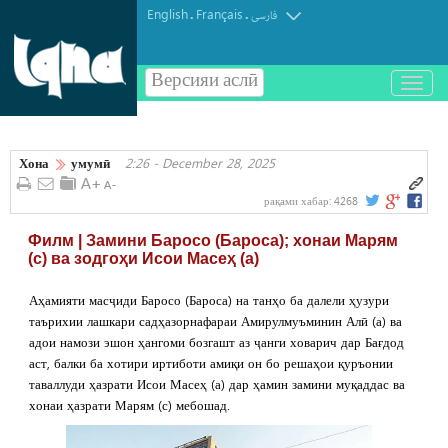
English
Français
.
.
فارسی
Версияи аслӣ
باز
و
بسته
کردن
Хона
умумӣ
2:26 - December 28, 2025
منو
рақами хабар:
4268
Филм | Замини Баросо (Бароса); хонаи Марям
(с) ва зодгоҳи Исои Масеҳ (а)
Аҳамияти масҷиди Баросо (Бароса) на танҳо ба далели ҳузури
таърихии лашкари садҳазорнафараи Амирулмуъминин Алӣ (а) ва
адои намози эшон ҳангоми бозгашт аз ҷанги ховарич дар Бағдод
аст, балки ба хотири иртиботи амиқи он бо решаҳои қуръонии
таваллуди ҳазрати Исои Масеҳ (а) дар ҳамин замини муқаддас ва
хонаи ҳазрати Марям (с) мебошад.