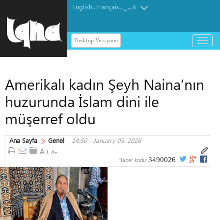
English
Français
.
.
فارسی
Desktop Versiyonu
باز
و
بسته
کردن
Amerikalı kadın Şeyh Naina’nın
منو
huzurunda İslam dini ile
müşerref oldu
Ana Sayfa
Genel
14:50 - January 05, 2026
3490026
Haber kodu: