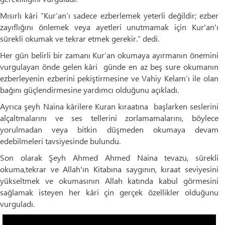
Mısırlı kâri “Kur’an’ı sadece ezberlemek yeterli değildir; ezber
zayıflığını önlemek veya ayetleri unutmamak için Kur'an'ı
sürekli okumak ve tekrar etmek gerekir.” dedi.
Her gün belirli bir zamanı Kur’an okumaya ayırmanın önemini
vurgulayan önde gelen kâri günde en az beş sure okumanın
ezberleyenin ezberini pekiştirmesine ve Vahiy Kelam’ı ile olan
bağını güçlendirmesine yardımcı olduğunu açıkladı.
Ayrıca şeyh Naina kârilere Kuran kıraatına başlarken seslerini
alçaltmalarını ve ses tellerini zorlamamalarını, böylece
yorulmadan veya bitkin düşmeden okumaya devam
edebilmeleri tavsiyesinde bulundu.
Son olarak Şeyh Ahmed Ahmed Naina tevazu, sürekli
okuma,tekrar ve Allah'ın Kitabına saygının, kıraat seviyesini
yükseltmek ve okumasının Allah katında kabul görmesini
sağlamak isteyen her kâri çin gerçek özellikler olduğunu
vurguladı.