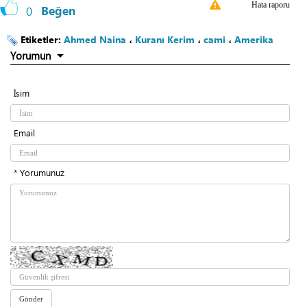
Hata raporu
0
Beğen
Etiketler:
Ahmed Naina
،
Kuranı Kerim
،
cami
،
Amerika
Yorumun
İsim
Email
* Yorumunuz