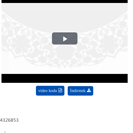
Play
Video
video kodu
İndirmek
4326853