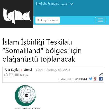
English
Français
.
.
فارسی
Desktop Versiyonu
باز
و
بسته
کردن
İslam İşbirliği Teşkilatı
منو
“Somaliland” bölgesi için
olağanüstü toplanacak
Ana Sayfa
Genel
19:00 - January 06, 2026
3490044
Haber kodu: