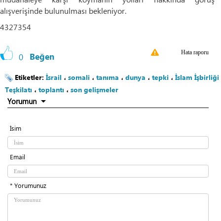
alışverişinde bulunulması bekleniyor.
4327354
Hata raporu
0
Beğen
Etiketler:
İsrail
،
somali
،
tanıma
،
dunya
،
tepki
،
İslam İşbirliği
Teşkilatı
،
toplantı
،
son gelişmeler
Yorumun
İsim
Email
* Yorumunuz