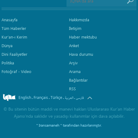
Anasayfa
Hakkımızda
Tüm Haberler
İletişim
Kur'an-ı Kerim
Haber mektubu
Dünya
Anket
Dini Faaliyetler
Hava durumu
Politika
Arşiv
Fotoğraf - Video
Arama
Bağlantılar
RSS
English
Français
Türkçe
.
.
.
.
فارسی
العربیة
©
Bu sitenin bütün maddi ve manevi hakları Uluslararası Kur’an Haber
Ajansı’nda saklıdır ve yasadışı kullanımlar için dava açılabilir.
" Iransamaneh "
tarafından hazırlanmştır.