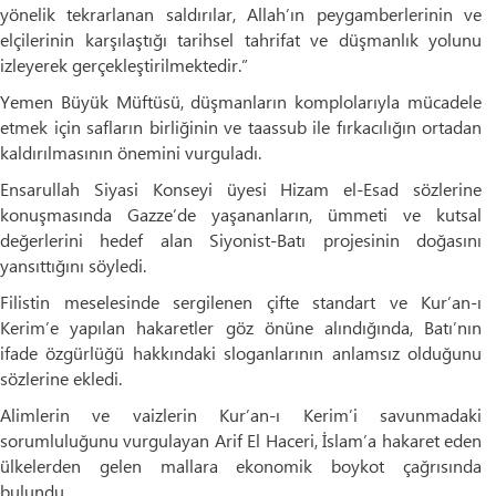
yönelik tekrarlanan saldırılar, Allah’ın peygamberlerinin ve
elçilerinin karşılaştığı tarihsel tahrifat ve düşmanlık yolunu
izleyerek gerçekleştirilmektedir.”
Yemen Büyük Müftüsü, düşmanların komplolarıyla mücadele
etmek için safların birliğinin ve taassub ile fırkacılığın ortadan
kaldırılmasının önemini vurguladı.
Ensarullah Siyasi Konseyi üyesi Hizam el-Esad sözlerine
konuşmasında Gazze’de yaşananların, ümmeti ve kutsal
değerlerini hedef alan Siyonist-Batı projesinin doğasını
yansıttığını söyledi.
Filistin meselesinde sergilenen çifte standart ve Kur’an-ı
Kerim’e yapılan hakaretler göz önüne alındığında, Batı’nın
ifade özgürlüğü hakkındaki sloganlarının anlamsız olduğunu
sözlerine ekledi.
Alimlerin ve vaizlerin Kur’an-ı Kerim’i savunmadaki
sorumluluğunu vurgulayan Arif El Haceri, İslam’a hakaret eden
ülkelerden gelen mallara ekonomik boykot çağrısında
bulundu.