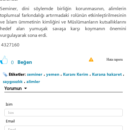
Seminer, dini söylemde birliğin korunmasının, alimlerin
toplumsal farkındalığı artırmadaki rolünün etkinleştirilmesinin
ve İslam ümmetinin kimliğini ve Müslümanların kutsallıklarını
hedef alan yumuşak savaşa karşı koymanın önemini
vurgulayarak sona erdi.
4327160
Hata raporu
0
Beğen
Etiketler:
seminer
،
yemen
،
Kuranı Kerim
،
Kurana hakaret
،
saygısızlık
،
alimler
Yorumun
İsim
Email