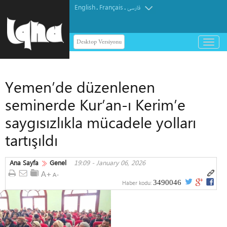
English
Français
.
.
فارسی
Desktop Versiyonu
باز
و
بسته
کردن
Yemen’de düzenlenen
منو
seminerde Kur’an-ı Kerim’e
saygısızlıkla mücadele yolları
tartışıldı
Ana Sayfa
Genel
19:09 - January 06, 2026
3490046
Haber kodu: