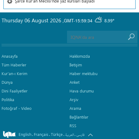
Şarce Kur’an Meclisi’nde yaz kursları başladı
Thursday 06 August 2026
,
GMT-15:59:34
8.99°
Anasayfa
Hakkımızda
Tüm Haberler
İletişim
Kur'an-ı Kerim
Haber mektubu
Dünya
Anket
Dini Faaliyetler
Hava durumu
Politika
Arşiv
Fotoğraf - Video
Arama
Bağlantılar
RSS
English
Français
Türkçe
.
.
.
.
فارسی
العربیة