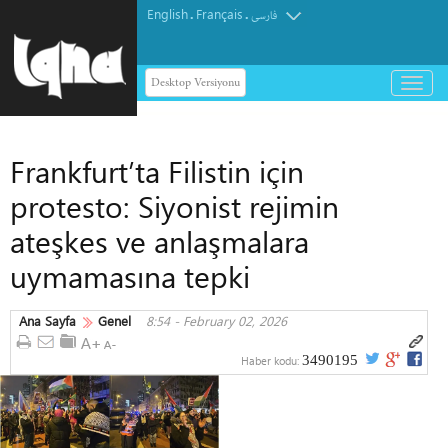
English
Français
.
.
فارسی
Desktop Versiyonu
باز
و
بسته
کردن
Frankfurt’ta Filistin için
منو
protesto: Siyonist rejimin
ateşkes ve anlaşmalara
uymamasına tepki
Ana Sayfa
Genel
8:54 - February 02, 2026
3490195
Haber kodu: