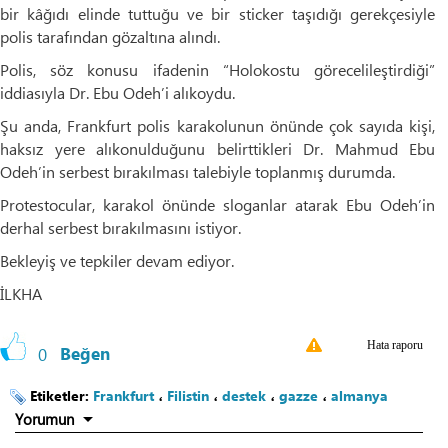
bir kâğıdı elinde tuttuğu ve bir sticker taşıdığı gerekçesiyle
polis tarafından gözaltına alındı.
Polis, söz konusu ifadenin “Holokostu görecelileştirdiği”
iddiasıyla Dr. Ebu Odeh’i alıkoydu.
Şu anda, Frankfurt polis karakolunun önünde çok sayıda kişi,
haksız yere alıkonulduğunu belirttikleri Dr. Mahmud Ebu
Odeh’in serbest bırakılması talebiyle toplanmış durumda.
Protestocular, karakol önünde sloganlar atarak Ebu Odeh’in
derhal serbest bırakılmasını istiyor.
Bekleyiş ve tepkiler devam ediyor.
İLKHA
Hata raporu
0
Beğen
Etiketler:
Frankfurt
،
Filistin
،
destek
،
gazze
،
almanya
Yorumun