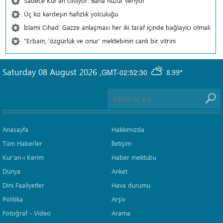
Sadece Kur'an ciltliyor: Bana huzur veriyor
Üç kız kardeşin hafızlık yolculuğu
İslami Cihad: Gazze anlaşması her iki taraf içinde bağlayıcı olmalı
“Erbain, ‘özgürlük ve onur’ mektebinin canlı bir vitrini
Saturday 08 August 2026
,
GMT-02:52:30
8.99°
Anasayfa
Hakkımızda
Tüm Haberler
İletişim
Kur'an-ı Kerim
Haber mektubu
Dünya
Anket
Dini Faaliyetler
Hava durumu
Politika
Arşiv
Fotoğraf - Video
Arama