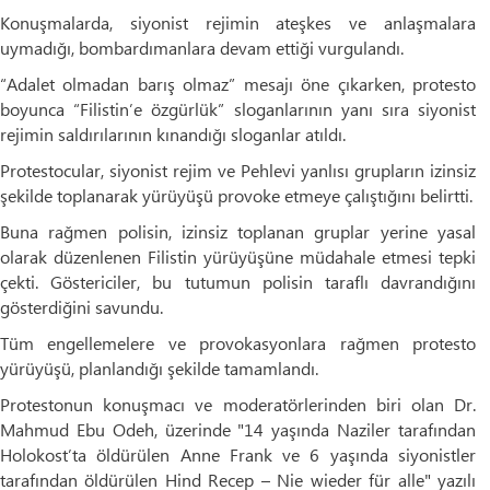
Konuşmalarda, siyonist rejimin ateşkes ve anlaşmalara
uymadığı, bombardımanlara devam ettiği vurgulandı.
“Adalet olmadan barış olmaz” mesajı öne çıkarken, protesto
boyunca “Filistin’e özgürlük” sloganlarının yanı sıra siyonist
rejimin saldırılarının kınandığı sloganlar atıldı.
Protestocular, siyonist rejim ve Pehlevi yanlısı grupların izinsiz
şekilde toplanarak yürüyüşü provoke etmeye çalıştığını belirtti.
Buna rağmen polisin, izinsiz toplanan gruplar yerine yasal
olarak düzenlenen Filistin yürüyüşüne müdahale etmesi tepki
çekti. Göstericiler, bu tutumun polisin taraflı davrandığını
gösterdiğini savundu.
Tüm engellemelere ve provokasyonlara rağmen protesto
yürüyüşü, planlandığı şekilde tamamlandı.
Protestonun konuşmacı ve moderatörlerinden biri olan Dr.
Mahmud Ebu Odeh, üzerinde "14 yaşında Naziler tarafından
Holokost’ta öldürülen Anne Frank ve 6 yaşında siyonistler
tarafından öldürülen Hind Recep – Nie wieder für alle" yazılı