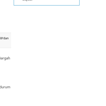
69'dan
Bargah
l durum