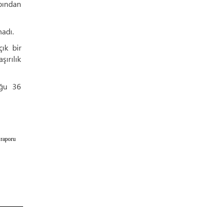
bından
nadı.
çık bir
şırılık
duğu 36
 raporu