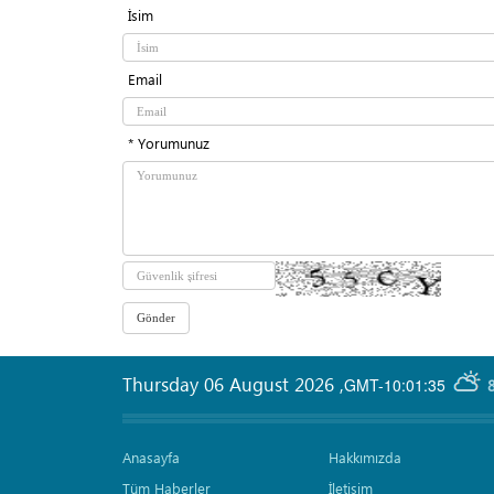
İsim
Email
* Yorumunuz
Thursday 06 August 2026
,
GMT-10:01:35
Anasayfa
Hakkımızda
Tüm Haberler
İletişim