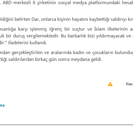
, ABD merkezli X şirketinin sosyal medya platformundaki hesa
iğini belirten Dar, onlarca kişinin hayatını kaybettiği saldırıyı kı
nsanlığa karşı işlenmiş iğrenç bir suçtur ve İslam ilkelerinin a
eşik bir duruş sergilemektedir. Bu barbarlık bizi yıldırmayacak ve a
." ifadelerini kullandı.
ından gerçekleştirilen ve aralarında kadın ve çocukların bulun
ttiği saldırılardan birkaç gün sonra meydana geldi.
Hata
ama