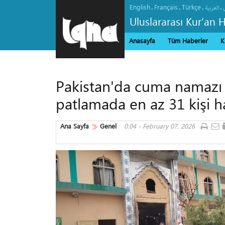
English
Français
Türkçe
.
.
.
.
العربیة
Uluslararası Kur’an 
Anasayfa
Tüm Haberler
K
Pakistan'da cuma namazı
patlamada en az 31 kişi h
Ana Sayfa
Genel
0:04 - February 07, 2026