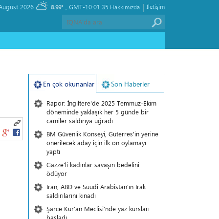
|
, Thursday 06 August 2026
GMT-10:01:35
İletişim
8.99°
Hakkımızda
En çok okunanlar
Son Haberler
Rapor: İngiltere'de 2025 Temmuz-Ekim
döneminde yaklaşık her 5 günde bir
camiler saldırıya uğradı
BM Güvenlik Konseyi, Guterres'in yerine
önerilecek aday için ilk ön oylamayı
yaptı
Gazze'li kadınlar savaşın bedelini
ödüyor
İran, ABD ve Suudi Arabistan'ın Irak
saldırılarını kınadı
Şarce Kur’an Meclisi’nde yaz kursları
başladı