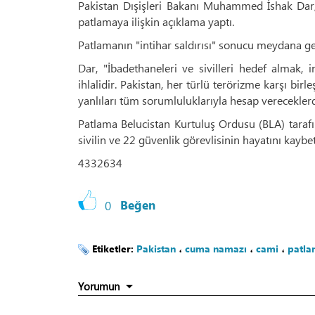
Pakistan Dışişleri Bakanı Muhammed İshak Dar
patlamaya ilişkin açıklama yaptı.
Patlamanın "intihar saldırısı" sonucu meydana geld
Dar, "İbadethaneleri ve sivilleri hedef almak, i
ihlalidir. Pakistan, her türlü terörizme karşı birl
yanlıları tüm sorumluluklarıyla hesap vereceklerdir
Patlama Belucistan Kurtuluş Ordusu (BLA) taraf
sivilin ve 22 güvenlik görevlisinin hayatını kaybe
4332634
0
Beğen
Etiketler:
Pakistan
،
cuma namazı
،
cami
،
patl
Yorumun