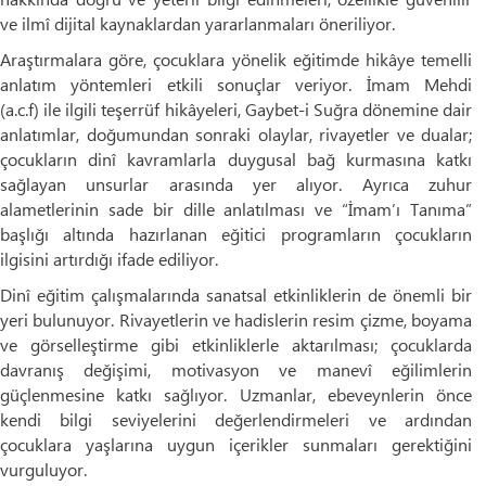
ve ilmî dijital kaynaklardan yararlanmaları öneriliyor.
Araştırmalara göre, çocuklara yönelik eğitimde hikâye temelli
anlatım yöntemleri etkili sonuçlar veriyor. İmam Mehdi
(a.c.f) ile ilgili teşerrüf hikâyeleri, Gaybet-i Suğra dönemine dair
anlatımlar, doğumundan sonraki olaylar, rivayetler ve dualar;
çocukların dinî kavramlarla duygusal bağ kurmasına katkı
sağlayan unsurlar arasında yer alıyor. Ayrıca zuhur
alametlerinin sade bir dille anlatılması ve “İmam’ı Tanıma”
başlığı altında hazırlanan eğitici programların çocukların
ilgisini artırdığı ifade ediliyor.
Dinî eğitim çalışmalarında sanatsal etkinliklerin de önemli bir
yeri bulunuyor. Rivayetlerin ve hadislerin resim çizme, boyama
ve görselleştirme gibi etkinliklerle aktarılması; çocuklarda
davranış değişimi, motivasyon ve manevî eğilimlerin
güçlenmesine katkı sağlıyor. Uzmanlar, ebeveynlerin önce
kendi bilgi seviyelerini değerlendirmeleri ve ardından
çocuklara yaşlarına uygun içerikler sunmaları gerektiğini
vurguluyor.