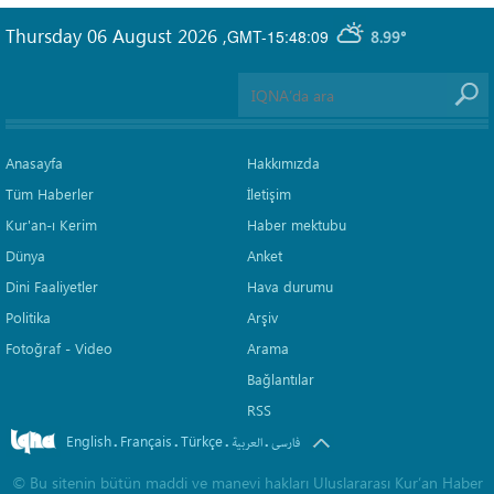
Thursday 06 August 2026
,
GMT-15:48:09
8.99°
Anasayfa
Hakkımızda
Tüm Haberler
İletişim
Kur'an-ı Kerim
Haber mektubu
Dünya
Anket
Dini Faaliyetler
Hava durumu
Politika
Arşiv
Fotoğraf - Video
Arama
Bağlantılar
RSS
English
Français
Türkçe
.
.
.
.
فارسی
العربیة
©
Bu sitenin bütün maddi ve manevi hakları Uluslararası Kur’an Haber