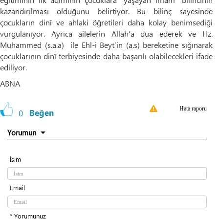
kazandırılması olduğunu belirtiyor. Bu bilinç sayesinde
çocukların dinî ve ahlaki öğretileri daha kolay benimsediği
vurgulanıyor. Ayrıca ailelerin Allah’a dua ederek ve Hz.
Muhammed (s.a.a) ile Ehl-i Beyt’in (a.s) bereketine sığınarak
çocuklarının dinî terbiyesinde daha başarılı olabilecekleri ifade
ediliyor.
ABNA
Hata raporu
0
Beğen
Yorumun
İsim
Email
* Yorumunuz