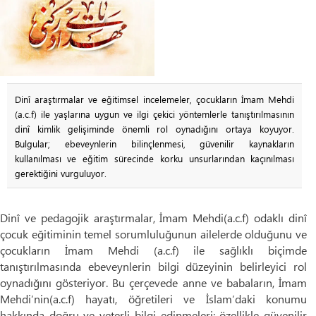
Dinî araştırmalar ve eğitimsel incelemeler, çocukların İmam Mehdi
(a.c.f) ile yaşlarına uygun ve ilgi çekici yöntemlerle tanıştırılmasının
dinî kimlik gelişiminde önemli rol oynadığını ortaya koyuyor.
Bulgular; ebeveynlerin bilinçlenmesi, güvenilir kaynakların
kullanılması ve eğitim sürecinde korku unsurlarından kaçınılması
gerektiğini vurguluyor.
Dinî ve pedagojik araştırmalar, İmam Mehdi(a.c.f) odaklı dinî
çocuk eğitiminin temel sorumluluğunun ailelerde olduğunu ve
çocukların İmam Mehdi (a.c.f) ile sağlıklı biçimde
tanıştırılmasında ebeveynlerin bilgi düzeyinin belirleyici rol
oynadığını gösteriyor. Bu çerçevede anne ve babaların, İmam
Mehdi’nin(a.c.f) hayatı, öğretileri ve İslam’daki konumu
hakkında doğru ve yeterli bilgi edinmeleri; özellikle güvenilir