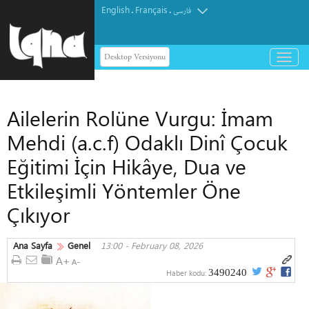
English
Français
.
.
فارسی
Desktop Versiyonu
باز
و
بسته
کردن
Ailelerin Rolüne Vurgu: İmam
منو
Mehdi (a.c.f) Odaklı Dinî Çocuk
Eğitimi İçin Hikâye, Dua ve
Etkileşimli Yöntemler Öne
Çıkıyor
Ana Sayfa
Genel
13:00 - February 08, 2026
3490240
Haber kodu: