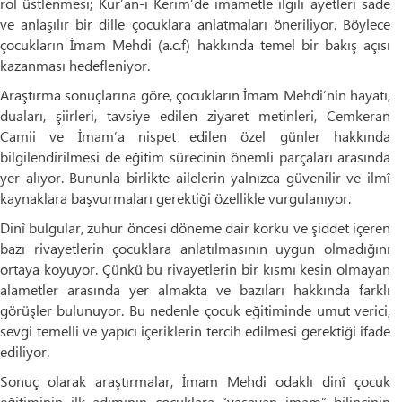
rol üstlenmesi; Kur’an-ı Kerim’de imametle ilgili ayetleri sade
ve anlaşılır bir dille çocuklara anlatmaları öneriliyor. Böylece
çocukların İmam Mehdi (a.c.f) hakkında temel bir bakış açısı
kazanması hedefleniyor.
Araştırma sonuçlarına göre, çocukların İmam Mehdi’nin hayatı,
duaları, şiirleri, tavsiye edilen ziyaret metinleri, Cemkeran
Camii ve İmam’a nispet edilen özel günler hakkında
bilgilendirilmesi de eğitim sürecinin önemli parçaları arasında
yer alıyor. Bununla birlikte ailelerin yalnızca güvenilir ve ilmî
kaynaklara başvurmaları gerektiği özellikle vurgulanıyor.
Dinî bulgular, zuhur öncesi döneme dair korku ve şiddet içeren
bazı rivayetlerin çocuklara anlatılmasının uygun olmadığını
ortaya koyuyor. Çünkü bu rivayetlerin bir kısmı kesin olmayan
alametler arasında yer almakta ve bazıları hakkında farklı
görüşler bulunuyor. Bu nedenle çocuk eğitiminde umut verici,
sevgi temelli ve yapıcı içeriklerin tercih edilmesi gerektiği ifade
ediliyor.
Sonuç olarak araştırmalar, İmam Mehdi odaklı dinî çocuk
eğitiminin ilk adımının çocuklara “yaşayan imam” bilincinin